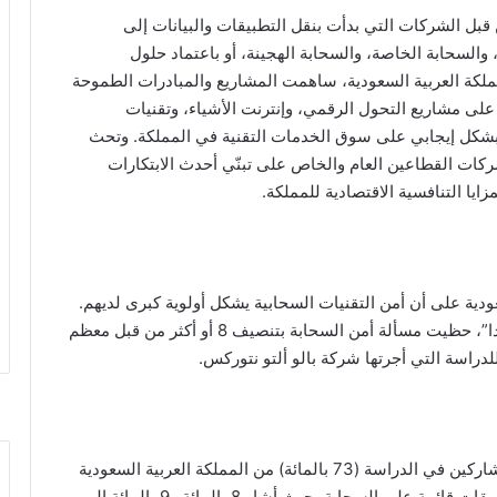
قبل الشركات التي بدأت بنقل التطبيقات والبيانات إلى
والسحابة الخاصة، والسحابة الهجينة، أو باعتماد حلول
دّمة على شكل خدمات SaaS. وفي المملكة العربية السعودية، ساهمت المشاريع والمبادرات الطموحة
ية 2030” في تعزيز الطلب على مشاريع التحول الرقمي، وإنترنت الأشياء، وتقنيات
 بشكل إيجابي على سوق الخدمات التقنية في المملكة. وتحث
السعودية 2030 وبرنامج التحول الوطني 2020 شركات القطاعين العام والخاص على تبنّي أحدث الابتكارات
زايا التنافسية الاقتصادية للمملكة.
ودية على أن أمن التقنيات السحابية يشكل أولوية كبرى لديهم.
وباستخدام مقياس (0 – 10) حيث تشير 10 إلى “هام جدا”، حظيت مسألة أمن السحابة بتنصيف 8 أو أكثر من قبل معظم
ووفق دراسة بالو ألتو نتوركس، أشار أكثر من ثلثي المشاركين في الدراسة (73 بالمائة) من المملكة العربية السعودية
إلى امتلاكهم لما يتراوح بين تطبيق واحد إلى عشرة تطبيقات قائمة على السحابة، حيث أشار 8 بالمائة و9 بالمائة إلى