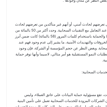
ت بغض النظر عن مكان وجودها”.
دراسة إلى تعرضهم لحادث أمني، أو أنهم غير متأكدين من تعرضهم لحادث
أمني، فإن اليقظة الأمنية يجب أن تشكل أولوية قصوى عند التعامل مع التقنيات السحابية. وحدد أكثر من 50 بالمائة من
المشاركين في الدراسة أن الجدران الأمنية (62 بالمائة) والحماية باستخدام كلمات المرور (58 بالمائة) كانت ضمن أبرز
لخروقات والتهديدات الأمنية، ما يشير إلى عدم وجود فهم عند
لسحابة. وبغض النظر عن حجم المؤسسة أو الشركة، فإن وجود
تطلبات النمو المستقبلية هو أمر مثالي، لاسيما وأنها توفر حماية
ية.
لخدمات السحابية:
ات، تقع مسؤولية حماية البيانات على عاتق العملاء، وليس
 الشركات المزودة للخدمات السحابية تعمل على تأمين البنية
قع على عاتق العميل، لذلك يتوجب على الشركات المزودة للخدمات