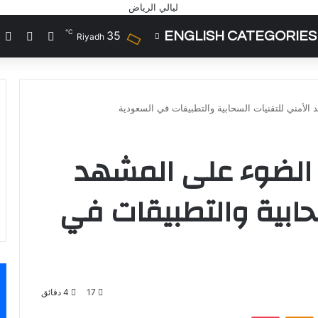
℃
35
ENGLISH CATEGORIES
تسجيل الد
مقال 
إ
Riyadh
لأمني للتقنيات السحابية والتطبيقات في السعودية
الضوء على المشهد
حابية والتطبيقات في
17
4 دقائق
VKontak
Odnoklassniki
‫Pocket