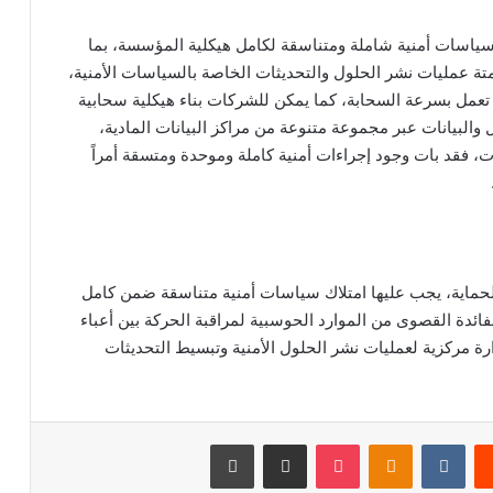
س سياسات أمنية شاملة ومتناسقة لكامل هيكلية المؤسسة، بما
تمتة عمليات نشر الحلول والتحديثات الخاصة بالسياسات الأمنية،
تعمل بسرعة السحابة، كما يمكن للشركات بناء هيكلية سحابية
ال والبيانات عبر مجموعة متنوعة من مراكز البيانات المادية،
، فقد بات وجود إجراءات أمنية كاملة وموحدة ومتسقة أمراً
لحماية، يجب عليها امتلاك سياسات أمنية متناسقة ضمن كامل
الفائدة القصوى من الموارد الحوسبية لمراقبة الحركة بين أعباء
ارة مركزية لعمليات نشر الحلول الأمنية وتبسيط التحديثات
‏Reddit
‏VKontakte
Odnoklassniki
‫Pocket
مشاركة عبر البريد
طباعة