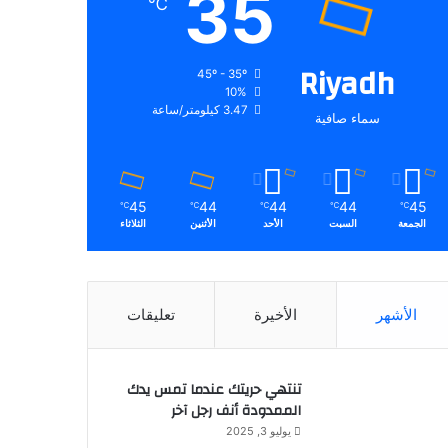
35
℃
Riyadh
45º - 35º
10%
3.47 كيلومتر/ساعة
سماء صافية
45
44
44
44
45
℃
℃
℃
℃
℃
الجمعة
السبت
الأحد
الأثنين
الثلاثاء
الأشهر
الأخيرة
تعليقات
تنتهي حريتك عندما تمس يدك
الممدودة أنف رجل آخر
يوليو 3, 2025