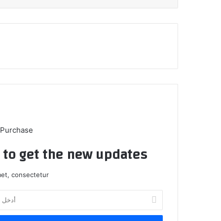
 Purchase
t to get the new updates!
et, consectetur.
أ
د
خ