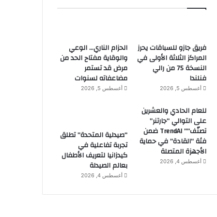
فريق جازو للسباقات يحرز
الحزام الناري… الوعي
المراكز الثلاثة الأولى في
والوقاية مفتاح الحد من
النسخة 75 من رالي
مرض قد تستمر
فنلندا
مضاعفاته لسنوات
أغسطس 5, 2026
أغسطس 5, 2026
للعام الحادي والعشرين
على التوالي “جارتنر”
تصنّف”” TrendAI ضمن
“صيدلية المتحدة” تطلق
فئة “القادة” في حماية
تجربة تفاعلية في
الأجهزة المتصلة
كيدزانيا لتعريف الأطفال
أغسطس 4, 2026
بعالم الصيدلة
أغسطس 4, 2026