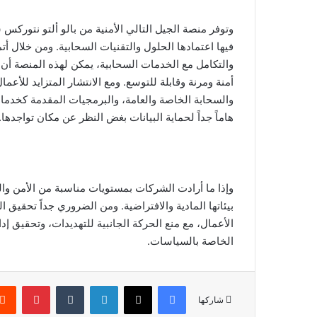
وتوفر منصة الجيل التالي الأمنية من بالو ألتو نتورك
فيها اعتمادها الحلول والتقنيات السحابية. ومن خلال أ
والتكامل مع الخدمات السحابية، يمكن لهذه المنصة أن 
أمنة ومرنة وقابلة للتوسع. ومع الانتشار المتزايد للأعم
والسحابة الخاصة والعامة، والبرمجيات المقدمة كخدمات
هاماً جداً لحماية البيانات بغض النظر عن مكان تواجدها.
وإذا ما أرادت الشركات بمستويات مناسبة من الأمن وا
بيئاتها المادية والافتراضية. ومن الضروري جداً تحقيق 
الأعمال، مع منع الحركة الجانبية للتهديدات، وتحقيق إد
الخاصة بالسياسات.
فيسبوك
‫X
لينكدإن
‏Tumblr
بينتيريست
شاركها