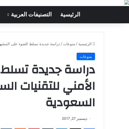
الرئيسية
التصنيفات العربية
الرئيسية
/
منوعات
/
دراسة جديدة تسلط الضوء على المشهد ا
منوعات
دراسة جديدة تسلط 
الأمني للتقنيات الس
السعودية
ديسمبر 27, 2017
فيسبوك
‫X
لينكدإن
‏Tumblr
بينتيريست
‏Reddit
‏te