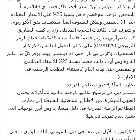
أربع تذاكر “سيلفر باس” بسعر ثلاث تذاكر فقط أي 149 درهماً
للشخص الواحد، مع خصمٍ خاص بنسبة 25% على الأسعار المعتادة
حتى 31 ديسمبر. ويمكن للضيوف أيضاً استكشاف نفق الأكواريوم،
والتعرف على الكائنات البحرية المذهلة، وزيارة كهف البطاريق.
كما يقدّم آرتي ميوزيم خصماً خاصاً بنسبة 25% باستخدام الرمز
الترويجي (OMAN25) على تذاكر الدخول العامة وتذاكر كبار
الشخصيات و”آرتي تي بار” حتى 31 ديسمبر، بينما يوفر كلّ من عالم
آية وهاوس أوف هايب خصماً بنسبة 25% للأشقاء العمانيين
والمقيمين حتى نهاية العام (باستثناء العطلات الرسمية في
الإمارات).
تجارب المأكولات والمطاعم الفريدة
تستمر دبي في ترسيخ مكانتها كوجهة عالمية للمأكولات وفنون
الطهي المبتكرة، من الأطباق الشاطئية البسيطة إلى تجارب
المطاعم الراقية المدرجة في دليل ميشلان. ومن أبرز الوجهات التي
ينصح بعدم تفويت تجربتها:
* كوكورو – الأول من نوعه في دبي للسوشي باللف اليدوي لمحبي
المأكولات اليابانية.