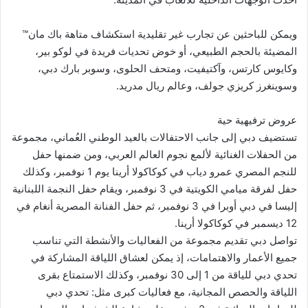
ويمكن للباحثين عن تجارب غير تقليدية استكشاف متاهة باك مان™
المضيئة بالحجم الطبيعي، أو خوض تحديات فريدة في لوكو بير،
وكايوس كارتس، وآكتيفيت، ومتحف الحلوى، وسوبر بارك دبي،
وسوينغرز كريزي جولف، وعالم ريال مدريد.
عروض ترفيهية حية
تستضيف دبي إلى جانب الاحتفالات بالعيد الوطني العُماني، مجموعة
من الحفلات الغنائية لألمع نجوم العالم العربي، ومن ضمنها حفل
للنجم المصري عمرو دياب في كوكاكولا أرينا يوم 1 نوفمبر، وكذلك
حفل لفرقة ميامي الكويتية في 3 نوفمبر، ويقام حفل النجمة اللبنانية
إليسا في دبي أوبرا في 3 نوفمبر، ثم حفل الفنانة المصرية أنغام في
12 ديسمبر في كوكاكولا أرينا.
تواصل دبي تقديم مجموعة من الفعاليات والأنشطة التي تناسب
جميع الأعمار والاهتمامات، إذ يمكن لعشاق اللياقة المشاركة في
تحدي دبي للياقة من 1 إلى 30 نوفمبر، وكذلك الاستمتاع بقرى
اللياقة والحصص المجانية، مع فعاليات كبرى مثل: تحدي دبي