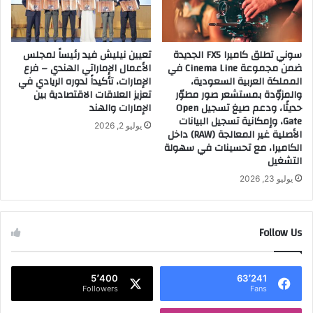
ك
ا
س
سوني تطلق كاميرا FX5 الجديدة
تعيين نيليش فيد رئيساً لمجلس
ج
ضمن مجموعة Cinema Line في
الأعمال الإماراتي الهندي – فرع
ر
المملكة العربية السعودية،
الإمارات، تأكيداً لدوره الريادي في
ي
والمزوّدة بمستشعر صور مطوّر
تعزيز العلاقات الاقتصادية بين
ء
حديثًا، ودعم صيغ تسجيل Open
الإمارات والهند
ل
Gate، وإمكانية تسجيل البيانات
يوليو 2, 2026
ر
الأصلية غير المعالجة (RAW) داخل
و
الكاميرا، مع تحسينات في سهولة
ح
التشغيل
ا
يوليو 23, 2026
ل
ع
ط
Follow Us
و
ر
ا
ل
5٬400
63٬241
Followers
Fans
ح
د