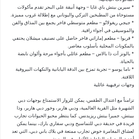
* سيرين بيتش باي غايا – وجهة أنيقة على البحر تقدم مأكولات
مستوحاة من المطبخين التركي واليوناني مع إطلالة غروب مميزة.
* جيجي ريغولاتّو – مطعم متوسطي فاخر يجمع بين المذاق والفن
والموسيقى في أجواء راقية.
* قربوا – مطعم إماراتي فاخر حاصل على تصنيف ميشلان يحتفي
بالمكونات المحلية بأسلوب معاصر.
* بالونز آت ذا بالاس – مطعم عائلي بأجواء مرحة وألوان نابضة
بالحياة.
* ناما يوسو – تجربة تمزج بين الدقة اليابانية والنكهات البيروفية
اللافتة.
وجهات ترفيهية عائلية
تزامناً مع اعتدال الطقس، يمكن للزوار الاستمتاع بوجهات دبي
الشهيرة مثل القرية العالمية، ودبي هاربر، وخور دبي هاربر، وذا
بييتش، جميرا بيتش ريزيدنس. كما ينتظر محبو الحيوانات تجارب
فريدة في حديقة دبي للتماسيح ودبي سفاري بارك، بينما يمكن
لعشاق المغامرة خوض تجارب ممتعة في بلاك باني دبي، التي تعد
أحدث الوجهات الداخلية للألعاب في المدينة.