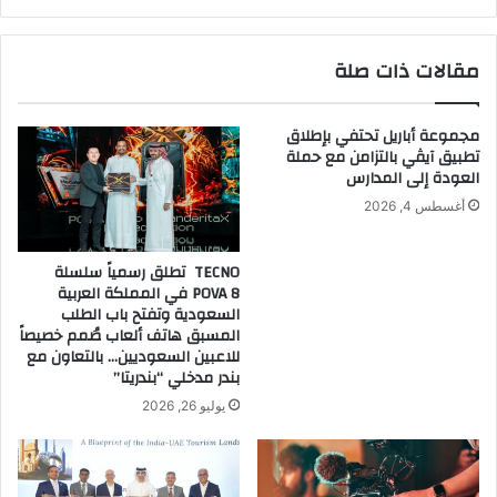
ي
ل
ة
د
و
ت
مقالات ذات صلة
ف
ط
ي
ل
ل
ق
مجموعة أباريل تحتفي بإطلاق
م
س
تطبيق آيڤي بالتزامن مع حملة
»
ت
العودة إلى المدارس
ب
ر
أغسطس 4, 2026
م
ي
ل
ت
ح
أ
TECNO تطلق رسمياً سلسلة
م
و
POVA 8 في المملكة العربية
ة
ر
السعودية وتفتح باب الطلب
ا
ي
المسبق هاتف ألعاب صُمم خصيصاً
ل
للاعبين السعوديين… بالتعاون مع
ج
بندر مدخلي “بندريتا”
ح
ن
ر
ز
يوليو 26, 2026
ا
:
ف
ا
ي
ن
ش
ع