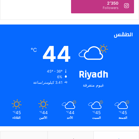
ي
2٬350
Followers
ث
ة
الطقس
44
℃
Riyadh
45º - 36º
6%
3.41 كيلومتر/ساعة
غيوم متفرقة
45
44
44
45
45
℃
℃
℃
℃
℃
الجمعة
السبت
الأحد
الأثنين
الثلاثاء