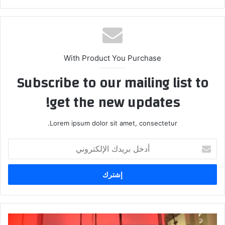
ع
الوي
ب
With Product You Purchase
Subscribe to our mailing list to
get the new updates!
Lorem ipsum dolor sit amet, consectetur.
أ
د
خ
ل
ب
ر
ي
د
ج