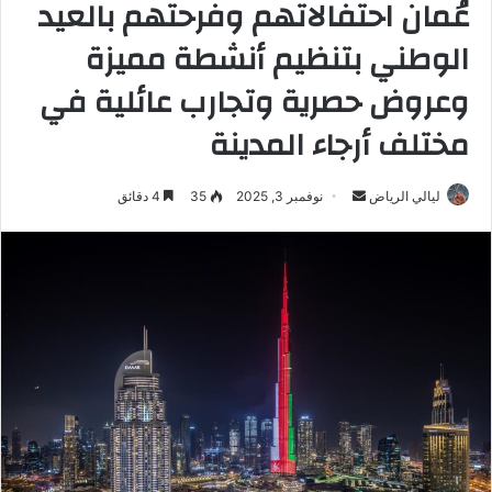
عُمان احتفالاتهم وفرحتهم بالعيد
الوطني بتنظيم أنشطة مميزة
وعروض حصرية وتجارب عائلية في
مختلف أرجاء المدينة
ليالي الرياض
أ
نوفمبر 3, 2025
35
4 دقائق
ر
س
ل
ب
ر
ي
د
ا
إ
ل
ك