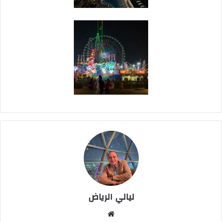
ليالي الرياض
موق