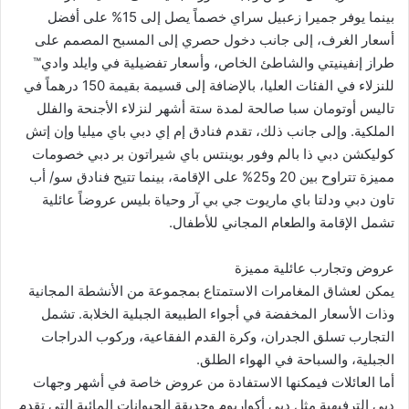
بينما يوفر جميرا زعبيل سراي خصماً يصل إلى 15% على أفضل
أسعار الغرف، إلى جانب دخول حصري إلى المسبح المصمم على
طراز إنفينيتي والشاطئ الخاص، وأسعار تفضيلية في وايلد وادي™
للنزلاء في الفئات العليا، بالإضافة إلى قسيمة بقيمة 150 درهماً في
تاليس أوتومان سبا صالحة لمدة ستة أشهر لنزلاء الأجنحة والفلل
الملكية. وإلى جانب ذلك، تقدم فنادق إم إي دبي باي ميليا وإن إتش
كوليكشن دبي ذا بالم وفور بوينتس باي شيراتون بر دبي خصومات
مميزة تتراوح بين 20 و25% على الإقامة، بينما تتيح فنادق سو/ أب
تاون دبي ودلتا باي ماريوت جي بي آر وحياة بليس عروضاً عائلية
تشمل الإقامة والطعام المجاني للأطفال.
عروض وتجارب عائلية مميزة
يمكن لعشاق المغامرات الاستمتاع بمجموعة من الأنشطة المجانية
وذات الأسعار المخفضة في أجواء الطبيعة الجبلية الخلابة. تشمل
التجارب تسلق الجدران، وكرة القدم الفقاعية، وركوب الدراجات
الجبلية، والسباحة في الهواء الطلق.
أما العائلات فيمكنها الاستفادة من عروض خاصة في أشهر وجهات
دبي الترفيهية مثل دبي أكواريوم وحديقة الحيوانات المائية التي تقدم