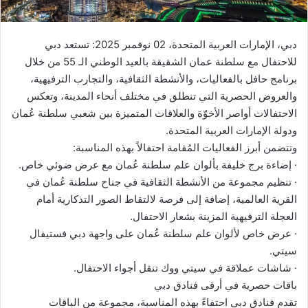
ت
ر
دبي، الإمارات العربية المتحدة، 02 نوفمبر 2025: تستعد دبي
و
للاحتفال مع سلطنة عمان الشقيقة بالعيد الوطني الـ 55 من خلال
ن
برنامج حافل بالفعاليات، والأنشطة الثقافية، والتجارب الترفيهية،
ي
والعروض الحصرية التي تنطلق في مختلف أنحاء المدينة، وتعكس
ا
الاحتفالات أواصر الأخوّة والعلاقات المتميزة بين شعبي سلطنة عُمان
ودولة الإمارات العربية المتحدة.
وتتضمن أبرز الفعاليات المُقامة احتفالاً بهذه المناسبة:
· إضاءة برج خليفة بألوان علم سلطنة عُمان مع عرض ضوئي خاص.
· تنظيم مجموعة من الأنشطة الثقافية في جناح سلطنة عُمان في
القرية العالمية، إضافة إلى فرصة لالتقاط الصور التذكارية أمام
العجلة الترفيهية المزينة بشعار الاحتفال.
· عرض خاص لألوان علم سلطنة عُمان على واجهة دبي فستيفال
سيتي.
· شاشات عملاقة في سيتي ووك تنقل أجواء الاحتفال.
باقات حصرية في أرقى فنادق دبي
تقدم فنادق دبي احتفاءً بهذه المناسبة، مجموعة من الباقات