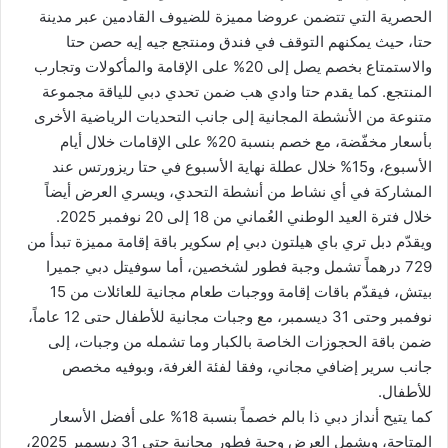
الحصرية التي تتضمن عروضا مميزة للضيوف القادمين عبر مدينة
حتا، حيث يمكنهم التوقف في فندق ومنتجع جيه إيه حصن حتا
والاستمتاع بخصم يصل إلى 20% على الإقامة والمأكولات وتجارب
المنتجع. كما يقدم حتا وادي هب ضمن تحدي دبي للياقة مجموعة
متنوعة من الأنشطة المجانية إلى جانب التحديات الرياضية الأخرى
بأسعار مخفّضة، مع خصم بنسبة 20% على الإقامات خلال أيام
الأسبوع، و15% خلال عطلة نهاية الأسبوع في حتا ريزورتس عند
المشاركة في أي نشاط من أنشطة التحدي، ويسري العرض أيضاً
خلال فترة العيد الوطني العُماني من 18 إلى 20 نوفمبر 2025.
ويقدّم دبل تري باي هيلتون دبي إم سكوير باقة إقامة مميزة تبدأ من
729 درهماً تشمل وجبة فطور لشخصين، أما سوفيتل دبي جميرا
بيتش، فيقدّم باقات إقامة ووجبات طعام مجانية للعائلات من 15
نوفمبر وحتى 31 ديسمبر، مع وجبات مجانية للأطفال حتى 12 عاماً،
ضمن باقة الحجوزات الخاصة بالكبار وما تشمله من وجبات، إلى
جانب سرير إضافي مجاني، وفقا لفئة الغرفة، وبوفيه مخصص
للأطفال.
كما يتيح أنداز دبي ذا بالم خصماً بنسبة 18% على أفضل الأسعار
المتاحة، ويشمل العرض وجبة فطور مجانية حتى 31 ديسمبر 2025،