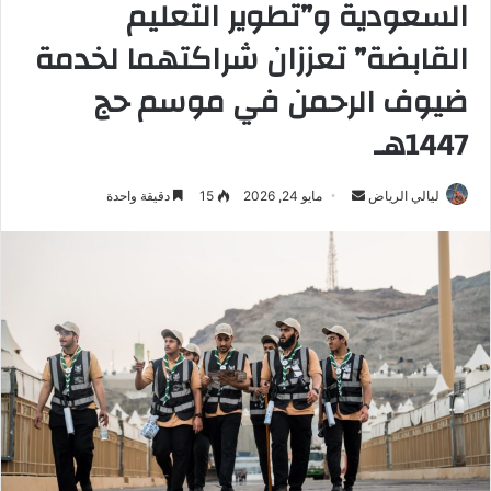
السعودية و”تطوير التعليم
القابضة” تعززان شراكتهما لخدمة
ضيوف الرحمن في موسم حج
1447هـ
ليالي الرياض
أ
مايو 24, 2026
15
دقيقة واحدة
ر
س
ل
ب
ر
ي
د
ا
إ
ل
ك