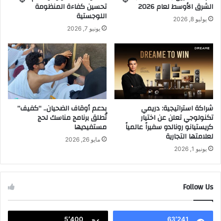
ا
س
الشرق الأوسط لعام 2026
تحسين كفاءة المنظومة
ل
ا
اللوجستية
يوليو 8, 2026
ا
ب
يونيو 7, 2026
ح
ت
ت
ك
ف
و
ا
أ
ل
ل
ا
س
ت
ا
و
شراكة استراتيجية: دريمي
بدعم أوقاف الضحيان.. “كفيف”
ل
تكنولوجي تعلن عن اختيار
تُطلق برنامج مناسك لحج
ا
ل
كريستيانو رونالدو سفيراً عالمياً
مستفيديها
ل
ن
لعلامتها التجارية
ب
ق
مايو 26, 2026
ث
ل
يونيو 1, 2026
ا
ل
ل
ل
م
ا
Follow Us
ب
ر
ا
ت
ش
ق
5٬400
63٬241
ر
ا