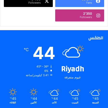
Followers
Fans
ء
ب
2٬350
ت
Followers
ج
ر
ب
ة
الطقس
ا
44
ل
℃
ح
ج
ا
Riyadh
ج
45º - 36º
خ
6%
3.41 كيلومتر/ساعة
ل
غيوم متفرقة
ا
ل
م
و
45
44
44
45
45
℃
℃
℃
℃
℃
س
الجمعة
السبت
الأحد
الأثنين
الثلاثاء
م