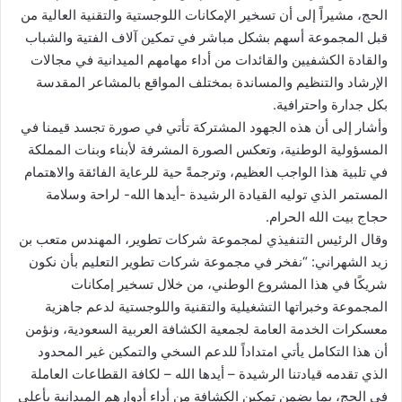
الحج، مشيراً إلى أن تسخير الإمكانات اللوجستية والتقنية العالية من
قبل المجموعة أسهم بشكل مباشر في تمكين آلاف الفتية والشباب
والقادة الكشفيين والقائدات من أداء مهامهم الميدانية في مجالات
الإرشاد والتنظيم والمساندة بمختلف المواقع بالمشاعر المقدسة
بكل جدارة واحترافية.
وأشار إلى أن هذه الجهود المشتركة تأتي في صورة تجسد قيمنا في
المسؤولية الوطنية، وتعكس الصورة المشرفة لأبناء وبنات المملكة
في تلبية هذا الواجب العظيم، وترجمةً حية للرعاية الفائقة والاهتمام
المستمر الذي توليه القيادة الرشيدة -أيدها الله- لراحة وسلامة
حجاج بيت الله الحرام.
وقال الرئيس التنفيذي لمجموعة شركات تطوير، المهندس متعب بن
زيد الشهراني: “نفخر في مجموعة شركات تطوير التعليم بأن نكون
شريكًا في هذا المشروع الوطني، من خلال تسخير إمكانات
المجموعة وخبراتها التشغيلية والتقنية واللوجستية لدعم جاهزية
معسكرات الخدمة العامة لجمعية الكشافة العربية السعودية، ونؤمن
أن هذا التكامل يأتي امتداداً للدعم السخي والتمكين غير المحدود
الذي تقدمه قيادتنا الرشيدة – أيدها الله – لكافة القطاعات العاملة
في الحج، بما يضمن تمكين الكشافة من أداء أدوارهم الميدانية بأعلى