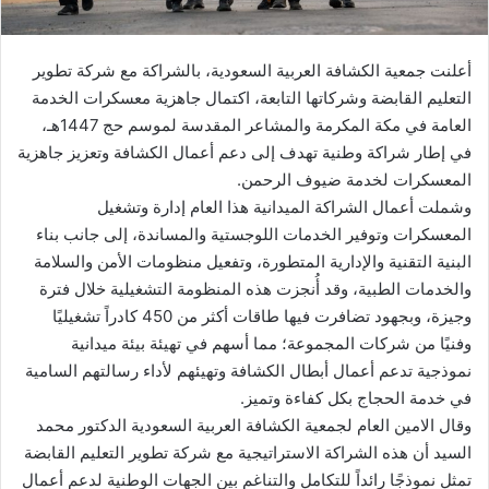
ت
ر
أعلنت جمعية الكشافة العربية السعودية، بالشراكة مع شركة تطوير
و
التعليم القابضة وشركاتها التابعة، اكتمال جاهزية معسكرات الخدمة
ن
العامة في مكة المكرمة والمشاعر المقدسة لموسم حج 1447هـ،
ي
في إطار شراكة وطنية تهدف إلى دعم أعمال الكشافة وتعزيز جاهزية
ا
المعسكرات لخدمة ضيوف الرحمن.
وشملت أعمال الشراكة الميدانية هذا العام إدارة وتشغيل
المعسكرات وتوفير الخدمات اللوجستية والمساندة، إلى جانب بناء
البنية التقنية والإدارية المتطورة، وتفعيل منظومات الأمن والسلامة
والخدمات الطبية، وقد أُنجزت هذه المنظومة التشغيلية خلال فترة
وجيزة، وبجهود تضافرت فيها طاقات أكثر من 450 كادراً تشغيليًا
وفنيًا من شركات المجموعة؛ مما أسهم في تهيئة بيئة ميدانية
نموذجية تدعم أعمال أبطال الكشافة وتهيئهم لأداء رسالتهم السامية
في خدمة الحجاج بكل كفاءة وتميز.
وقال الامين العام لجمعية الكشافة العربية السعودية الدكتور محمد
السيد أن هذه الشراكة الاستراتيجية مع شركة تطوير التعليم القابضة
تمثل نموذجًا رائداً للتكامل والتناغم بين الجهات الوطنية لدعم أعمال