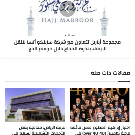
ا
و
ئ
ع
ل
ة
ا
أ
ت
ب
ا
ا
مجموعة أباريل تتعاون مع شركة سابتكو ألسا للنقل
ل
ر
للارتقاء بتجربة الحجاج خلال موسم الحج
ر
ي
ق
ل
م
ت
ي
ت
مقالات ذات صلة
ة
ع
ف
ا
ي
و
أ
ن
س
م
ب
ع
و
ش
ع
ر
م
ك
اختيار إبراهيم المطوع ضمن قائمة
غرفة الرياض: معالجة بعض
ن
ة
مجلة كامبين (40 over 40) في
التحديات التشغيلية يسهم في