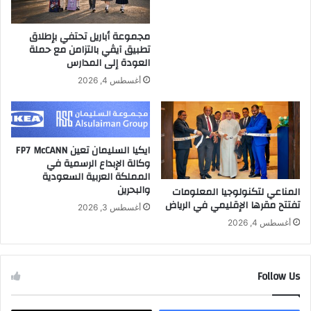
ي
r
ا
m
مجموعة أباريل تحتفي بإطلاق
ل
a
تطبيق آيڤي بالتزامن مع حملة
إ
n
العودة إلى المدارس
م
o
أغسطس 4, 2026
ا
f
ر
t
ا
h
ت
e
ب
U
ايكيا السليمان تعين FP7 McCANN
أ
A
وكالة الإبداع الرسمية في
ر
E
المملكة العربية السعودية
ب
والبحرين
–
المناعي لتكنولوجيا المعلومات
ع
I
تفتتح مقرها الإقليمي في الرياض
أغسطس 3, 2026
س
n
أغسطس 4, 2026
ي
d
ا
i
ر
a
ا
Follow Us
B
ت
u
ش
s