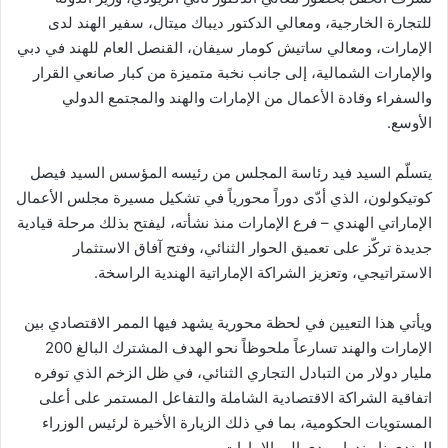
للتجارة الخارجية، ومعالي الدكتور ديباك ميتال، سفير الهند لدى
الإمارات، ومعالي ساتيش كومار سيفان، القنصل العام للهند في دبي
والإمارات الشمالية، إلى جانب نخبة متميزة من كبار صانعي القرار
والسفراء وقادة الأعمال من الإمارات والهند والمجتمع الدولي
الأوسع.
يتسلّم السيد فيد رئاسة المجلس من رئيسه المؤسس السيد فيصل
كوتيكولون، الذي أدّى دوراً محورياً في تشكيل مسيرة مجلس الأعمال
الإماراتي الهندي – فرع الإمارات منذ نشأته، ليفتح بذلك مرحلة قيادية
جديدة تركّز على تعميق الحوار الثنائي، وفتح آفاق الاستثمار
الاستراتيجي، وتعزيز الشراكة الإماراتية الهندية الراسخة.
ويأتي هذا التعيين في لحظة محورية يشهد فيها الممر الاقتصادي بين
الإمارات والهند تسارعاً ملحوظاً نحو الهدف المشترك البالغ 200
مليار دولار من التبادل التجاري الثنائي، في ظل الزخم الذي توفره
اتفاقية الشراكة الاقتصادية الشاملة والتفاعل المستمر على أعلى
المستويات الحكومية، بما في ذلك الزيارة الأخيرة لرئيس الوزراء
الهندي ناريندرا مودي إلى الإمارات.