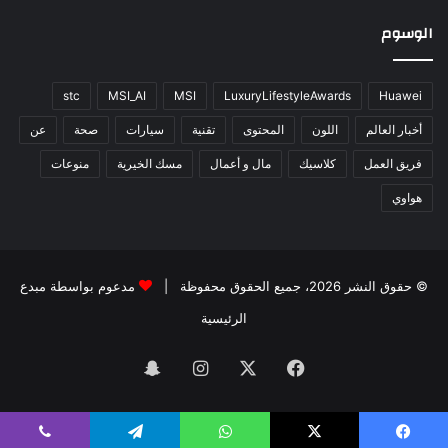
الوسوم
stc
MSI_AI
MSI
LuxuryLifestyleAwards
Huawei
أخبار العالم
اللون
المحتوى
تقنية
سيارات
صحة
عن
فريق العمل
كلاسيك
مال و أعمال
مسك الخيرية
منوعات
هواوي
© حقوق النشر 2026، جميع الحقوق محفوظة |
مدعوم بواسطة
مبدع
الرئيسية
فيسبوك
‫X
انستقرام
سناب
تشات