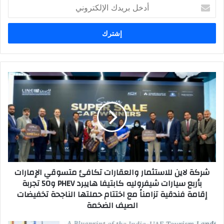
أ
د
خ
ل
ب
ر
ي
د
ش
ك
ر
ا
ك
ل
ة
إ
ل
ل
ا
ك
ي
ت
ن
ر
ل
شركة لاين للاستثمار والعقارات تكافئ متسوقي الإمارات
و
ل
بأربع سيارات شيفروليه كابتيفا هايبرد PHEV و50 تجربة
ن
ا
إقامة فندقية تزامناً مع اختتام حملتها الناجحة تخفيضات
ي
س
الصيف الضخمة
ت
ث
م