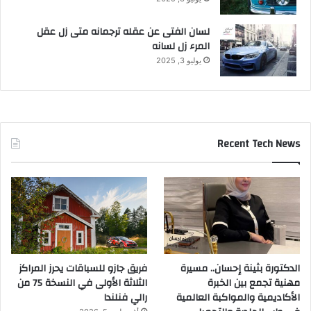
ت
a
ز
L
لسان الفتى عن عقله ترجمانه متى زل عقل
ا
e
المرء زل لسانه
م
a
يوليو 3, 2025
ن
d
اً
i
م
n
ع
g
ا
V
Recent Tech News
خ
o
ت
i
ت
c
ا
e
م
i
ح
n
م
U
ل
A
ت
E
الدكتورة بثينة إحسان.. مسيرة
فريق جازو للسباقات يحرز المراكز
ه
–
مهنية تجمع بين الخبرة
الثلاثة الأولى في النسخة 75 من
ا
I
الأكاديمية والمواكبة العالمية
رالي فنلندا
ا
n