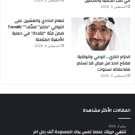
في طب الجلدية والتجميل
أغسطس 5, 2026
ل
d
أغسطس 5, 2026
ن
i
ا
a
للعام الحادي والعشرين على
ج
E
التوالي “جارتنر” تصنّف”” TrendAI
ح
c
ضمن فئة “القادة” في حماية
ة
o
الأجهزة المتصلة
ت
n
أغسطس 4, 2026
خ
o
ف
m
الحزام الناري… الوعي والوقاية
ي
i
مفتاح الحد من مرض قد تستمر
ض
c
مضاعفاته لسنوات
ا
D
أغسطس 5, 2026
ت
i
ا
p
ل
l
ص
o
ي
m
المقالات الأكثر مشاهدة
ف
a
ا
c
ل
y
يوليو 3, 2025
ض
تنتهي حريتك عندما تمس يدك الممدودة أنف رجل آخر
خ