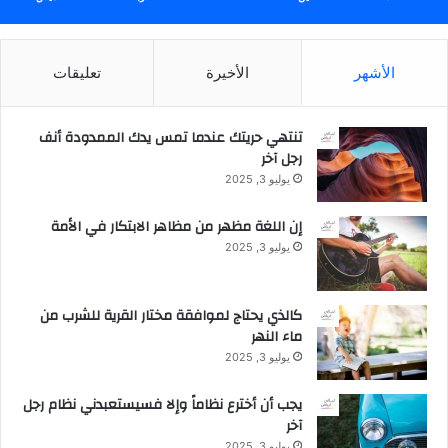
r
E
,
V
R
و
e
الأشهر
الأخيرة
تعليقات
5
i
0
n
ت
f
تنتهي حريتك عندما تمس يدك الممدودة أنف
ج
o
رجل آخر
ر
r
يوليو 3, 2025
ب
c
ة
i
إن اللغة مظهر من مظاهر الابتكار في الأمة
إ
n
يوليو 3, 2025
ق
g
ا
H
م
i
كالذي يحتاج لموافقة مختار القرية للشرب من
ة
s
ماء النهر
ف
R
ن
يوليو 3, 2025
o
د
l
ق
يجب أن أخترع نظاماً وإلا فسيستعبدني نظام رجل
e
ي
آخر
a
ة
s
يوليو 3, 2025