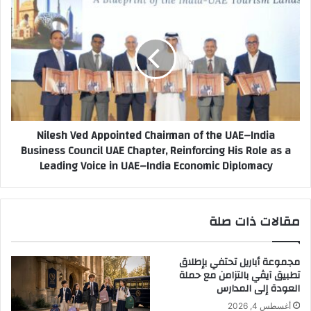
N
ا
i
ر
l
و
e
ا
s
ل
h
ع
V
ق
e
ا
d
Nilesh Ved Appointed Chairman of the UAE–India
ر
A
ا
Business Council UAE Chapter, Reinforcing His Role as a
p
ت
Leading Voice in UAE–India Economic Diplomacy
p
ت
o
ك
i
ا
n
مقالات ذات صلة
ف
t
ئ
e
م
d
مجموعة أباريل تحتفي بإطلاق
ت
C
تطبيق آيڤي بالتزامن مع حملة
س
h
العودة إلى المدارس
و
a
ق
أغسطس 4, 2026
i