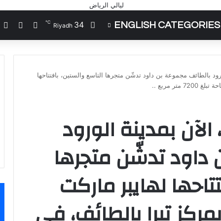
℃
34
ENGLISH CATEGORIES
تسجيل الد
مقال 
إ
Riyadh
رود بالطائف مجموعة بن داود تدشّن متجرها التاسع والستين، بافتتاحها
تر مربع ..
الآن بمدينة الورود
داود تدشّن متجرها
تاحها لهايبر ماركت
بمركز تيرا بالطائف، في