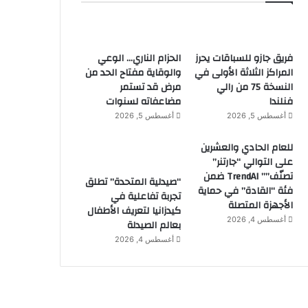
فريق جازو للسباقات يحرز
الحزام الناري… الوعي
المراكز الثلاثة الأولى في
والوقاية مفتاح الحد من
النسخة 75 من رالي
مرض قد تستمر
فنلندا
مضاعفاته لسنوات
أغسطس 5, 2026
أغسطس 5, 2026
للعام الحادي والعشرين
على التوالي “جارتنر”
تصنّف”” TrendAI ضمن
“صيدلية المتحدة” تطلق
فئة “القادة” في حماية
تجربة تفاعلية في
الأجهزة المتصلة
كيدزانيا لتعريف الأطفال
أغسطس 4, 2026
بعالم الصيدلة
أغسطس 4, 2026