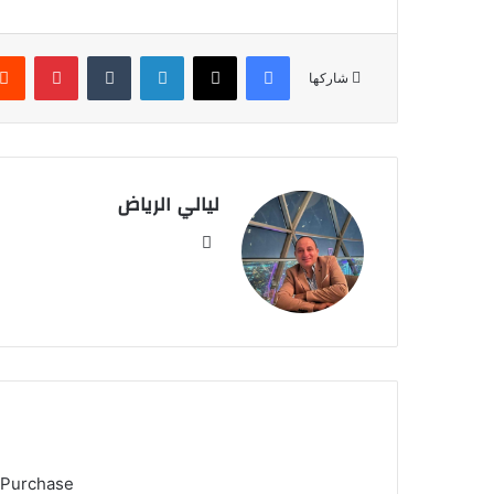
فيسبوك
‫X
لينكدإن
‏Tumblr
بينتيريست
شاركها
ليالي الرياض
موق
ع
الوي
ب
 Purchase