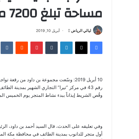
مساحة تبلغ 7200 متر مربع ..
ليالي الرياض
أ
أبريل 10, 2019
ر
فيسبوك
‫X
لينكدإن
‏Tumblr
بينتيريست
‏Reddit
‏te
س
ل
ب
ر
ي
10 أبريل 2019: وسّعت مجموعة بن داود من رقعة
د
ا
وقُص الشريط إيذاناً ببدء نشاط المتجر يوم الخميس ا
إ
ل
ك
ت
وفي تعليقه على الحدث، قال السيد أحمد بن داود، الرئي
ر
أول متجر للدانوب بمدينة الطائف في محافظة مكة المكرم
و