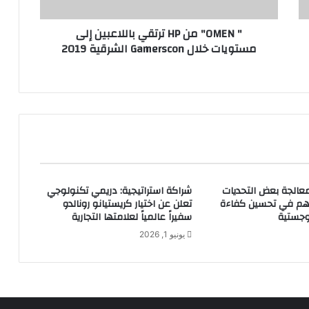
ن
H
" OMEN" من HP ترتقي باللاعبين إلى
P
مستويات خلال Gamerscon الشرقية 2019
ت
ر
ت
ق
ي
ب
ا
ل
ل
ا
معالجة بعض التحديات
شراكة استراتيجية: دريمي تكنولوجي
ع
هم في تحسين كفاءة
تعلن عن اختيار كريستيانو رونالدو
ب
وجستية
سفيراً عالمياً لعلامتها التجارية
ي
يونيو 1, 2026
ن
إ
ل
ى
م
س