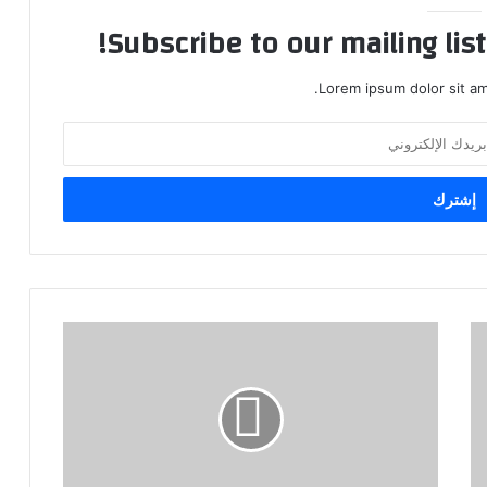
Subscribe to our mailing lis
Lorem ipsum dolor sit am
"
O
M
E
N
"
م