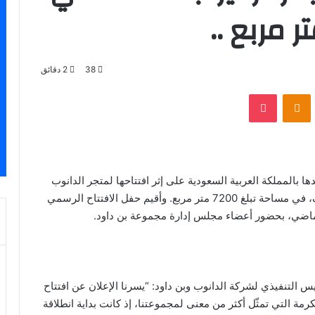
38
2 دقائق
VKontak
Odnoklassniki
‫Pocket
 تواجدها بالمملكة العربية السعودية على إثر افتتاحها لمتجر الدانوب
رقم 43 في مركز “تيرا” التجاري الشهير بمدينة الطائف، في مساحة تبلغ 7200 متر مربع. وأقيم حفل الافتتاح الرسمي
لماضي، بحضور أعضاء مجلس إدارة مجموعة بن داود.
س التنفيذي لشركة الدانوب وبن داود: “يسرنا الإعلان عن افتتاح
ة التي تمثّل أكثر من معنى لمجموعتنا، إذ كانت بداية انطلاقة