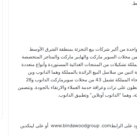
ط.
عة بن داود واحدة من أكبر شركات بيع التجزئة بمنطقة الشرق الأوسط
من محلات السوبر ماركت والهايبر ماركت والمتاجر المتخصصة
ملكة تشكيلات من المنتجات الغذائية المستوردة وأنواع متعددة
اثنين من سلاسل البيع الرائدة بالمملكة وهما الدانوب وبن
داود، وتدير المجموعة 69 متجراً وهايبرماركت بجميع أنحاء المملكة تشمل 43 من محلات سوبرماركت الدانوب و26
يعمل بها أكثر من 10000 موظف يحافظون على تراث وعراقة خدمة العملاء والارتقاء بالجودة. وتتضمن
ة، وهما “الدانوب أونلاين” وتطبيق الدانوب.
للمزيد من المعلومات يمكن زيارة موقع مجموعة بن داود على الرابطwww.bindawoodgroup .com أو على لينكدين