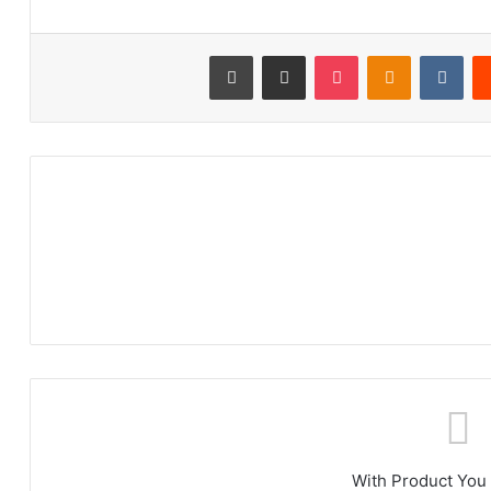
‏Reddit
‏VKontakte
Odnoklassniki
‫Pocket
مشاركة عبر البريد
طباعة
With Product You