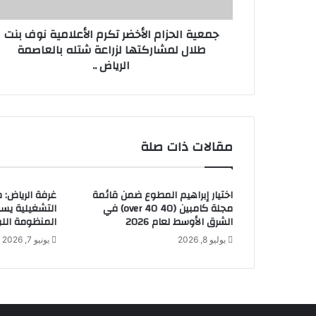
ح
و
ز
ن
جمعية الحزام الأخضر تكرم الأعلامية نوف بنت
ا
ي
طلال لمشاركتها لزراعة شتله بالعاصمة
م
الرياض ..
ا
ل
أ
خ
ض
ر
مقالات ذات صلة
ت
ك
ر
اختيار إبراهيم المطوع ضمن قائمة
غرفة الرياض: 
م
مجلة كامبين (40 over 40) في
التشغيلية يس
ا
الشرق الأوسط لعام 2026
المنظومة الل
ل
يوليو 8, 2026
يونيو 7, 2026
أ
ع
ل
ا
م
ي