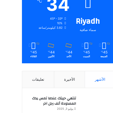
34
℃
Riyadh
45º - 33º
10%
3.82 كيلومتر/ساعة
سماء صافية
45
44
44
45
45
℃
℃
℃
℃
℃
الجمعة
السبت
الأحد
الأثنين
الثلاثاء
الأشهر
الأخيرة
تعليقات
تنتهي حريتك عندما تمس يدك
الممدودة أنف رجل آخر
يوليو 3, 2025