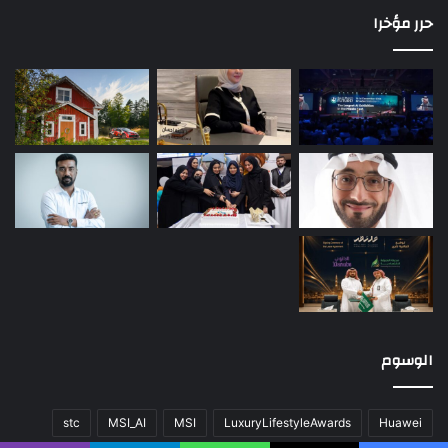
حرر مؤخرا
الوسوم
stc
MSI_AI
MSI
LuxuryLifestyleAwards
Huawei