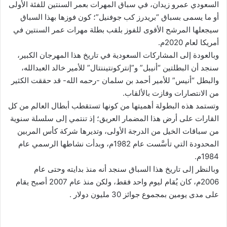
السعودي عمرو زیدان، في سباق المهرات بعمر السنتين للفئة الأولى
أو ما يسمى بسباق “بريدرز كب جوفنيل”؛ كون فوزها بهذا السباق
سيجعلها المرشح الأقوى للفوز بلقب بطلة مهرات عمر السنتين في
أمريكا لعام 2020م.
وبالعودة إلى المشاركات السعودية في تاريخ هذا المهرجان الكبير،
سنجد أن البطلتين “أنيبل” و”إنتركونتيننتال” للأمير خالد العبدالله،
والبطل “أنيس” للأمير أحمد بن سلمان -رحمه الله- قد حققت الكثير
من الانتصارات وفازت بالألقاب.
وتستمد هذه البطولة أهميتها من كونها تستقطب أبطال العالم من كل
القارات على أرض هذا المضمار العريق؛ إذ تنتمي إلى سلسلة سنوية
من سباقات الخيل من الدرجة الأولى، وتديرها شركة كأس المربين
المحدودة التي تأسَّست عام 1982م، وبدأت نشاطها الرسمي عام
1984م.
وبالنظر إلى تاريخ هذا السباق سنجد أنه منذ بدايته وحتى عام
2006م، كان يُقام ليوم واحد فقط، ولكن منذ عام 2007 أصبح يقام
على مدى يومين بمجموع جوائز 30 مليون دولار .