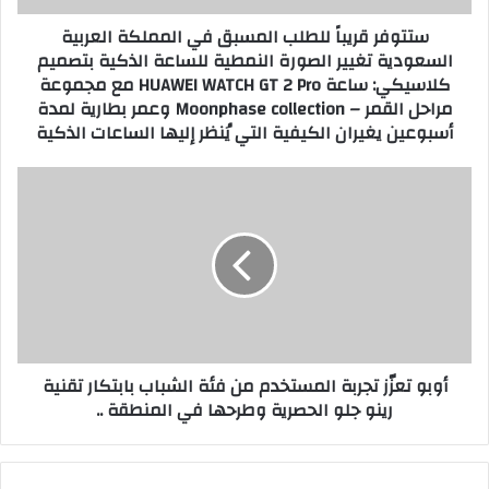
تغيير
ستتوفر قريباً للطلب المسبق في المملكة العربية
الصورة
السعودية تغيير الصورة النمطية للساعة الذكية بتصميم
النمطية
كلاسيكي: ساعة HUAWEI WATCH GT 2 Pro مع مجموعة
للساعة
مراحل القمر – Moonphase collection وعمر بطارية لمدة
الذكية
بتصميم
أسبوعين يغيران الكيفية التي يُنظر إليها الساعات الذكية
كلاسيكي:
ساعة
أوبو
HUAWEI
تعزّز
WATCH
تجربة
GT
المستخدم
2
من
Pro
فئة
مع
الشباب
مجموعة
بابتكار
مراحل
تقنية
القمر
أوبو تعزّز تجربة المستخدم من فئة الشباب بابتكار تقنية
رينو
–
رينو جلو الحصرية وطرحها في المنطقة ..
جلو
Moonphase
الحصرية
collection
وطرحها
وعمر
في