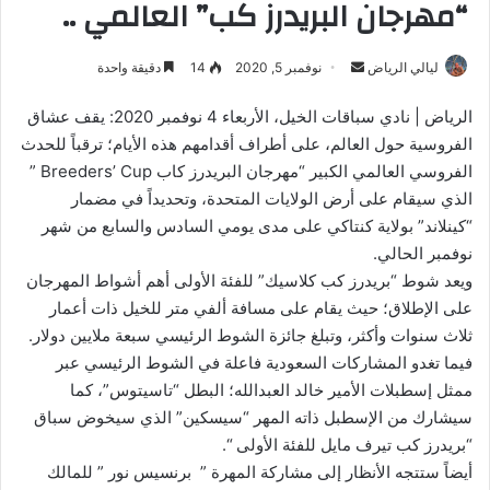
“مهرجان البريدرز كب” العالمي ..
أرسل
ليالي الرياض
نوفمبر 5, 2020
14
دقيقة واحدة
بريدا
الرياض | نادي سباقات الخيل، الأربعاء 4 نوفمبر 2020: يقف عشاق
إلكترونيا
الفروسية حول العالم، على أطراف أقدامهم هذه الأيام؛ ترقباً للحدث
الفروسي العالمي الكبير “مهرجان البريدرز كاب Breeders’ Cup ”
الذي سيقام على أرض الولايات المتحدة، وتحديداً في مضمار
“كينلاند” بولاية كنتاكي على مدى يومي السادس والسابع من شهر
نوفمبر الحالي.
ويعد شوط “بريدرز كب كلاسيك” للفئة الأولى أهم أشواط المهرجان
على الإطلاق؛ حيث يقام على مسافة ألفي متر للخيل ذات أعمار
ثلاث سنوات وأكثر، وتبلغ جائزة الشوط الرئيسي سبعة ملايين دولار.
فيما تغدو المشاركات السعودية فاعلة في الشوط الرئيسي عبر
ممثل إسطبلات الأمير خالد العبدالله؛ البطل “تاسیتوس”، كما
سيشارك من الإسطبل ذاته المهر “سيسكين” الذي سيخوض سباق
“بريدرز كب تيرف مايل للفئة الأولى “.
أيضاً ستتجه الأنظار إلى مشاركة المهرة ” برنسيس نور ” للمالك