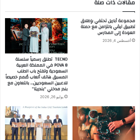
مقالات ذات صلة
بطارية
المنطقة
لمدة
..
أسبوعين
مجموعة أباريل تحتفي بإطلاق
يغيران
تطبيق آيڤي بالتزامن مع حملة
الكيفية
العودة إلى المدارس
التي
يُنظر
أغسطس 4, 2026
إليها
الساعات
TECNO تطلق رسمياً سلسلة
الذكية
POVA 8 في المملكة العربية
السعودية وتفتح باب الطلب
المسبق هاتف ألعاب صُمم خصيصاً
للاعبين السعوديين… بالتعاون مع
بندر مدخلي “بندريتا”
يوليو 26, 2026