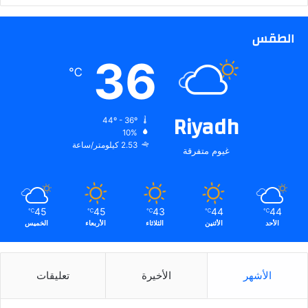
الطقس
36
℃
Riyadh
44º - 36º
10%
2.53 كيلومتر/ساعة
غيوم متفرقة
45
45
43
44
44
℃
℃
℃
℃
℃
الأحد
الأثنين
الثلاثاء
الأربعاء
الخميس
الأشهر
الأخيرة
تعليقات