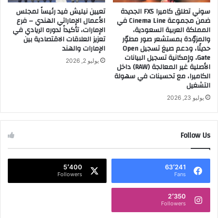
سوني تطلق كاميرا FX5 الجديدة
تعيين نيليش فيد رئيساً لمجلس
ضمن مجموعة Cinema Line في
الأعمال الإماراتي الهندي – فرع
المملكة العربية السعودية،
الإمارات، تأكيداً لدوره الريادي في
والمزوّدة بمستشعر صور مطوّر
تعزيز العلاقات الاقتصادية بين
حديثًا، ودعم صيغ تسجيل Open
الإمارات والهند
Gate، وإمكانية تسجيل البيانات
يوليو 2, 2026
الأصلية غير المعالجة (RAW) داخل
الكاميرا، مع تحسينات في سهولة
التشغيل
يوليو 23, 2026
Follow Us
5٬400
63٬241
Followers
Fans
2٬350
Followers