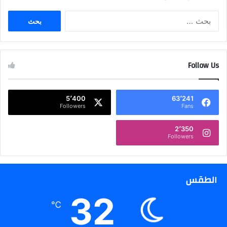
ا
ل
ب
ح
ث
Follow Us
ع
ن
:
5٬400
63٬241
Followers
Fans
2٬350
Followers
الطقس
32
℃