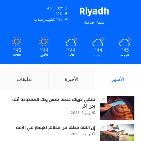
Riyadh
45º - 32º
12%
1.55 كيلومتر/ساعة
سماء صافية
45
44
44
44
45
℃
℃
℃
℃
℃
الجمعة
السبت
الأحد
الأثنين
الثلاثاء
الأشهر
الأخيرة
تعليقات
تنتهي حريتك عندما تمس يدك الممدودة أنف
رجل آخر
يوليو 3, 2025
إن اللغة مظهر من مظاهر الابتكار في الأمة
يوليو 3, 2025