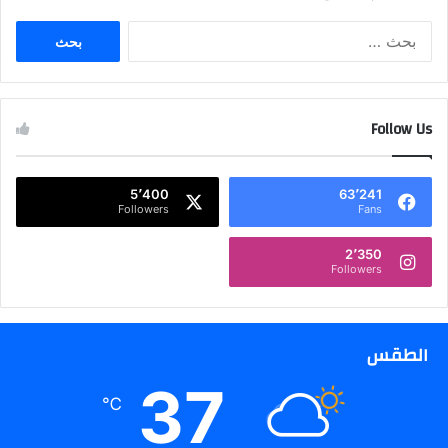
ا
ل
ب
ح
ث
Follow Us
ع
ن
:
5٬400
63٬241
Followers
Fans
2٬350
Followers
الطقس
37
℃