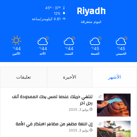
Riyadh
45º - 37º
12%
4.81 كيلومتر/ساعة
غيوم متفرقة
44
44
44
45
45
℃
℃
℃
℃
℃
الخميس
الجمعة
السبت
الأحد
الأثنين
الأشهر
الأخيرة
تعليقات
تنتهي حريتك عندما تمس يدك الممدودة أنف
رجل آخر
يوليو 3, 2025
إن اللغة مظهر من مظاهر الابتكار في الأمة
يوليو 3, 2025