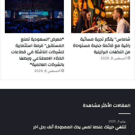
شاماس” يقدّم تجربة مسائية
*معرض”السعودية تصنع
راقية مع قائمة جديدة مستوحاة
المستقبل” فرصة استثمارية
من النكهات البرازيلية
للشركات الناشئة في قطاعات
الذكاء الاصطناعي وربطها
أغسطس 9, 2026
بالشركات العالمية*
أغسطس 8, 2026
المقالات الأكثر مشاهدة
يوليو 3, 2025
تنتهي حريتك عندما تمس يدك الممدودة أنف رجل آخر