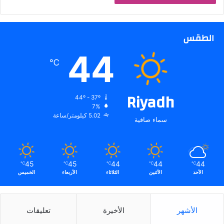
الطقس
44
℃
Riyadh
44º - 37º
7%
5.02 كيلومتر/ساعة
سماء صافية
45
45
44
44
44
℃
℃
℃
℃
℃
الأحد
الأثنين
الثلاثاء
الأربعاء
الخميس
الأشهر
الأخيرة
تعليقات