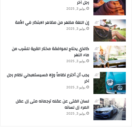
رجل آخر
c
t
يوليو 3, 2025
u
a
إن اللغة مظهر من مظاهر الابتكار في الأمة
l
يوليو 3, 2025
l
y
L
كالذي يحتاج لموافقة مختار القرية للشرب من
i
ماء النهر
v
يوليو 3, 2025
e
يجب أن أخترع نظاماً وإلا فسيستعبدني نظام رجل
آخر
يوليو 3, 2025
لسان الفتى عن عقله ترجمانه متى زل عقل
المرء زل لسانه
يوليو 3, 2025