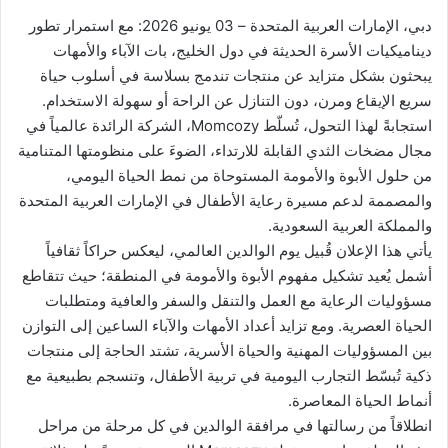
ر
دبي، الإمارات العربية المتحدة – 03 يونيو 2026: مع استمرار تطور
و
ديناميكيات الأسرة الحديثة في دول الخليج، بات الآباء والأمهات
ن
يبحثون بشكل متزايد عن منتجات تندمج بسلاسة في أسلوب حياة
ي
سريع الإيقاع ومرن، دون التنازل عن الراحة أو سهولة الاستخدام.
ا
استجابةً لهذا التحول، تُسلّط Momcozy، الشركة الرائدة عالمياً في
مجال مضخات الثدي القابلة للارتداء، الضوءَ على منظومتها المتنامية
من حلول الأبوة والأمومة المستوحاة من نمط الحياة اليومي،
والمصممة لدعم مسيرة رعاية الأطفال في الإمارات العربية المتحدة
والمملكة العربية السعودية.
يأتي هذا الإعلان قُبيل يوم الوالدين العالمي، ليعكس حراكاً ثقافياً
أشمل يُعيد تشكيل مفهوم الأبوة والأمومة في المنطقة؛ حيث تتقاطع
مسؤوليات الرعاية مع العمل والتنقل والسفر والعافية ومتطلبات
الحياة العصرية. ومع تزايد أعداد الأمهات والآباء الساعين إلى التوازن
بين المسؤوليات المهنية والحياة الأسرية، تشتد الحاجة إلى منتجات
ذكية تُبسّط التجارب اليومية في تربية الأطفال، وتنسجم بطبيعية مع
أنماط الحياة المعاصرة.
انطلاقاً من رسالتها في مرافقة الوالدين في كل مرحلة من مراحل