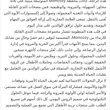
هذه الرحلة، جاءت محفظة Momcozy المتوسعة مبنيةً على ثلاثة
محاور: السهولة، والمرونة، والوظيفية. فمن مضخات الثدي القابلة
للارتداء وأدوات التغذية المحمولة، وصولاً إلى إكسسوارات الأبوة التي
تُعنى بالتنقل، تسعى العلامة التجارية إلى إزالة العوائق من المهام
اليومية، وتقديم حلول ترافق الوالدين على مدار اليوم.
في قلب هذه المنظومة تتصدّر مجموعة مضخات الثدي القابلة
للارتداء من Momcozy، المصممة لتوفير دعم خفيّ وخالٍ من تشابك
اليدين، مما يمنح الأمهات قدراً أكبر من الحرية والمرونة في إدارة
جداول الرضاعة. وإلى جانب ذلك، تُعبّر منتجات كأجهزة تسخين
الحليب المحمولة، وحلول التبريد، وملابس دعم الأمومة، والعربات
الخفيفة الوزن، وحقائب الحفاضات، وحاملات الأطفال عن الرؤية
الأشمل للعلامة التجارية، المتمثلة في تمكين الوالدين من التعامل مع
تقلبات الحياة الحديثة بثقة ويسر.
لا تزال التحولات الاجتماعية تُعيد تعريف الحياة الأسرية وتوقعات
الأبوة والأمومة. فمشاركة المرأة في سوق العمل في تصاعد مستمر،
والأسر الشابة تُولي الأولوية للمرونة والراحة، فيما تتوغل الحلول
التكنولوجية في صميم الروتين اليومي. كل ذلك أسهم في تسريع
الطلب على منتجات تربية الأطفال التي تجمع بين العملية والتصميم