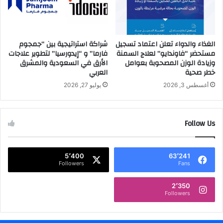
a
'
n
D
a
a
s
y
الغذاء والدواء تعلن اعتماد تسجيل
شراكة استراتيجية بين “جمجوم
C
مستحضر “فاوندايو” لعلاج السمنة
فارما” و “إيدورسيا” لتطوير علاجات
s
وزيادة الوزن المصحوبة بعوامل
الأرق في السعودية والمشرق
E
h
خطر صحية
العربي
O
o
w
أغسطس 3, 2026
يوليو 27, 2026
c
a
s
Follow Us
i
n
g
5٬400
63٬241
P
Followers
Fans
r
o
2٬350
d
Followers
u
c
t