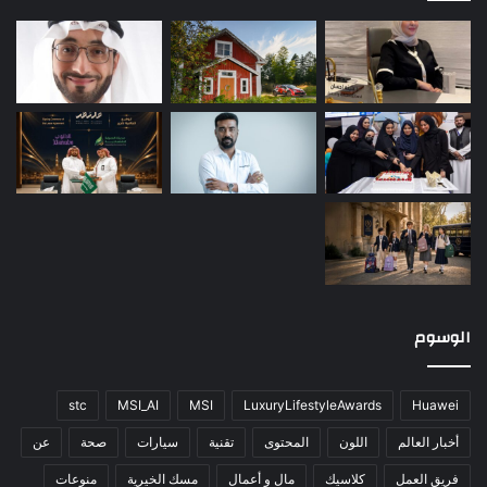
الوسوم
stc
MSI_AI
MSI
LuxuryLifestyleAwards
Huawei
أخبار العالم
اللون
المحتوى
تقنية
سيارات
صحة
عن
فريق العمل
كلاسيك
مال و أعمال
مسك الخيرية
منوعات