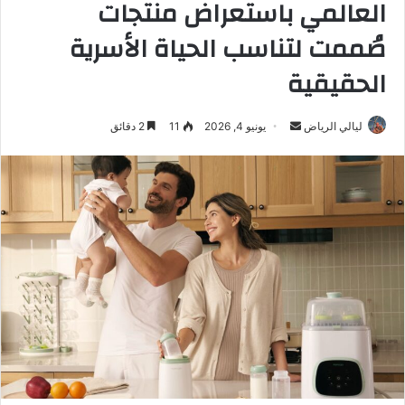
العالمي باستعراض منتجات
صُممت لتناسب الحياة الأسرية
الحقيقية
ليالي الرياض
أ
يونيو 4, 2026
11
2 دقائق
ر
س
ل
ب
ر
ي
د
ا
إ
ل
ك
ت