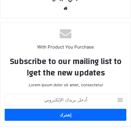
موق
ع
الوي
ب
With Product You Purchase
Subscribe to our mailing list to
get the new updates!
Lorem ipsum dolor sit amet, consectetur.
أ
د
خ
ل
ب
ر