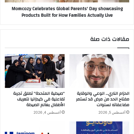
S
e
Momcozy Celebrates Global Parents' Day showcasing
V
l
Products Built for How Families Actually Live
C
e
)
b
A
r
p
a
مقالات ذات صلة
p
t
o
e
i
s
n
G
t
l
s
o
N
b
o
a
r
l
الحزام الناري… الوعي والوقاية
“صيدلية المتحدة” تطلق تجربة
a
P
مفتاح الحد من مرض قد تستمر
تفاعلية في كيدزانيا لتعريف
A
a
مضاعفاته لسنوات
الأطفال بعالم الصيدلة
l
r
أغسطس 5, 2026
أغسطس 4, 2026
s
e
a
n
r
t
h
s