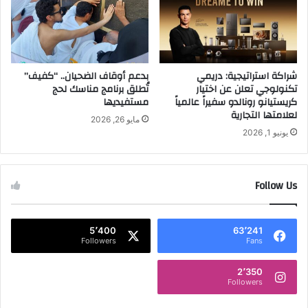
ن
ا
د
ت
ق
ه
ف
و
و
ا
ر
شراكة استراتيجية: دريمي
بدعم أوقاف الضحيان.. “كفيف”
ت
تكنولوجي تعلن عن اختيار
تُطلق برنامج مناسك لحج
س
ف
كريستيانو رونالدو سفيراً عالمياً
مستفيديها
ي
2
لعلامتها التجارية
ز
0
مايو 26, 2026
و
1
يونيو 1, 2026
ن
9
ز
.
ا
.
Follow Us
ل
ر
ي
5٬400
63٬241
ا
Followers
Fans
ض
.
2٬350
.
Followers