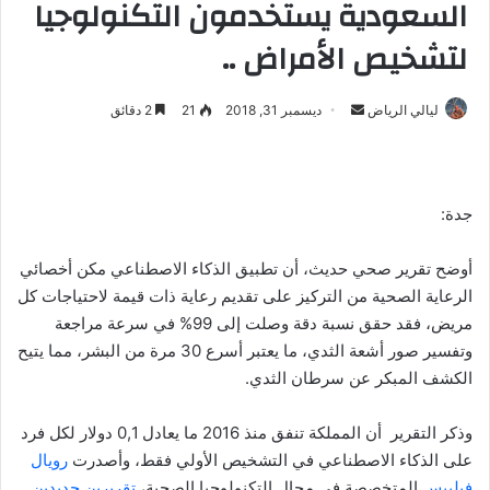
السعودية يستخدمون التكنولوجيا
لتشخيص الأمراض ..
ليالي الرياض
أ
ديسمبر 31, 2018
21
2 دقائق
ر
س
ل
جدة:
ب
ر
أوضح تقرير صحي حديث، أن تطبيق الذكاء الاصطناعي مكن أخصائي
ي
د
الرعاية الصحية من التركيز على تقديم رعاية ذات قيمة لاحتياجات كل
ا
مريض، فقد حقق نسبة دقة وصلت إلى 99% في سرعة مراجعة
إ
وتفسير صور أشعة الثدي، ما يعتبر أسرع 30 مرة من البشر، مما يتيح
ل
الكشف المبكر عن سرطان الثدي.
ك
ت
وذكر التقرير أن المملكة تنفق منذ 2016 ما يعادل 0,1 دولار لكل فرد
ر
على الذكاء الاصطناعي في التشخيص الأولي فقط، وأصدرت
رويال
و
فيليبس
المتخصصة في مجال التكنولوجيا الصحية،
تقريرين جديدين