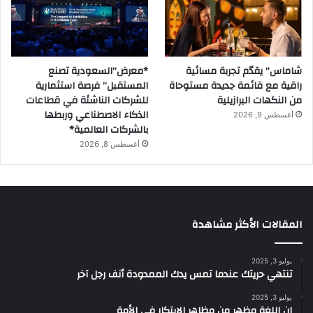
شاماس” يقدّم تجربة مسائية
*معرض”السعودية تصنع
راقية مع قائمة جديدة مستوحاة
المستقبل” فرصة استثمارية
من النكهات البرازيلية
للشركات الناشئة في قطاعات
الذكاء الاصطناعي وربطها
أغسطس 9, 2026
بالشركات العالمية*
أغسطس 8, 2026
المقالات الأكثر مشاهدة
يوليو 3, 2025
تنتهي حريتك عندما تمس يدك الممدودة أنف رجل آخر
يوليو 3, 2025
إن اللغة مظهر من مظاهر الابتكار في الأمة