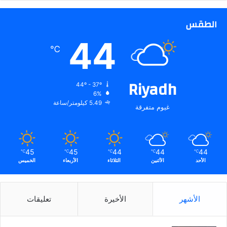
الطقس
44
℃
Riyadh
44º - 37º
6%
5.49 كيلومتر/ساعة
غيوم متفرقة
45
45
44
44
44
℃
℃
℃
℃
℃
الأحد
الأثنين
الثلاثاء
الأربعاء
الخميس
الأشهر
الأخيرة
تعليقات