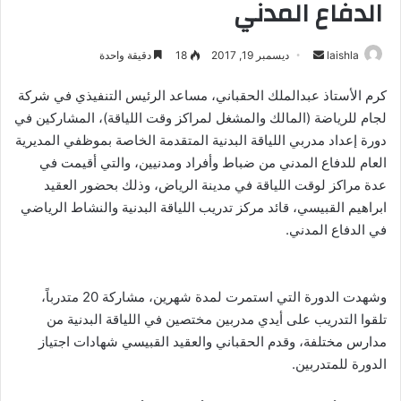
الدفاع المدني
laishla
أ
ديسمبر 19, 2017
18
دقيقة واحدة
ر
كرم الأستاذ عبدالملك الحقباني، مساعد الرئيس التنفيذي في شركة
س
لجام للرياضة (المالك والمشغل لمراكز وقت اللياقة)، المشاركين في
ل
دورة إعداد مدربي اللياقة البدنية المتقدمة الخاصة بموظفي المديرية
ب
العام للدفاع المدني من ضباط وأفراد ومدنيين، والتي أقيمت في
ر
عدة مراكز لوقت اللياقة في مدينة الرياض، وذلك بحضور العقيد
ي
د
ابراهيم القبيسي، قائد مركز تدريب اللياقة البدنية والنشاط الرياضي
ا
في الدفاع المدني.
إ
ل
ك
وشهدت الدورة التي استمرت لمدة شهرين، مشاركة 20 متدرباً،
ت
تلقوا التدريب على أيدي مدربين مختصين في اللياقة البدنية من
ر
مدارس مختلفة، وقدم الحقباني والعقيد القبيسي شهادات اجتياز
و
الدورة للمتدربين.
ن
ي