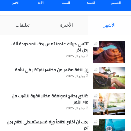
ث
الخميس
الجمعة
السبت
الأحد
الأثنين
ا
ن
ي
الأشهر
الأخيرة
تعليقات
1
4
3
تنتهي حريتك عندما تمس يدك الممدودة أنف
9
رجل آخر
ه
يوليو 3, 2025
ـ
(
إن اللغة مظهر من مظاهر الابتكار في الأمة
ا
ل
يوليو 3, 2025
م
و
ا
كالذي يحتاج لموافقة مختار القرية للشرب من
ف
ماء النهر
ق
يوليو 3, 2025
2
7
يجب أن أخترع نظاماً وإلا فسيستعبدني نظام رجل
د
آخر