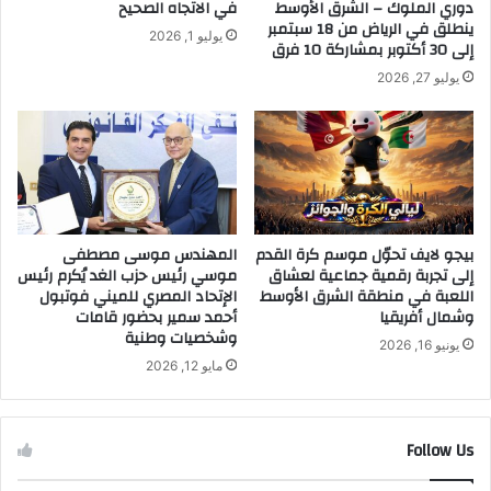
ث
دوري الملوك – الشرق الأوسط
في الاتجاه الصحيح
م
ينطلق في الرياض من 18 سبتمبر
يوليو 1, 2026
إلى 30 أكتوبر بمشاركة 10 فرق
ا
ر
يوليو 27, 2026
ع
ق
ا
ر
ي
م
ت
بيجو لايف تحوّل موسم كرة القدم
المهندس موسى مصطفى
د
إلى تجربة رقمية جماعية لعشاق
موسي رئيس حزب الغد يُكرم رئيس
ا
اللعبة في منطقة الشرق الأوسط
الإتحاد المصري للميني فوتبول
و
وشمال أفريقيا
أحمد سمير بحضور قامات
ل
وشخصيات وطنية
يونيو 16, 2026
ا
مايو 12, 2026
ط
ل
ا
ق
Follow Us
ا
ل