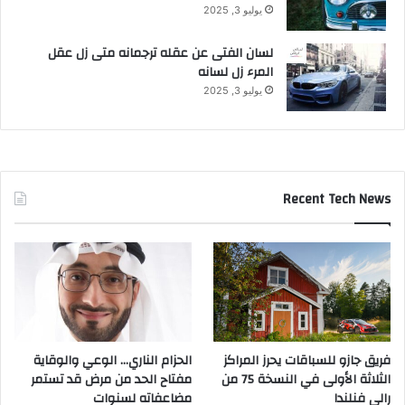
ي
يوليو 3, 2025
س
م
لسان الفتى عن عقله ترجمانه متى زل عقل
ب
المرء زل لسانه
ر
يوليو 3, 2025
2
0
1
7
م
)
Recent Tech News
و
ل
م
د
ة
8
أ
ي
فريق جازو للسباقات يحرز المراكز
الحزام الناري… الوعي والوقاية
ا
الثلاثة الأولى في النسخة 75 من
مفتاح الحد من مرض قد تستمر
م
رالي فنلندا
مضاعفاته لسنوات
ع