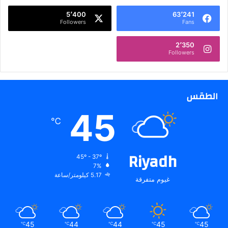
ا
5٬400
63٬241
ك
Followers
Fans
ت
ت
2٬350
ا
Followers
ب
ب
ت
الطقس
ا
ر
45
ي
℃
خ
9
ا
Riyadh
ل
45º - 37º
7%
ر
5.17 كيلومتر/ساعة
ب
غيوم متفرقة
ي
ع
ا
ل
45
44
44
45
45
℃
℃
℃
℃
℃