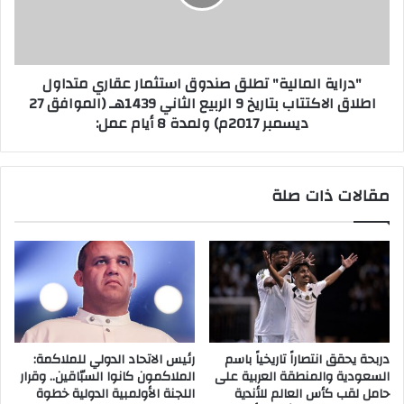
ة
ا
ل
م
"دراية المالية" تطلق صندوق استثمار عقاري متداول
ا
اطلاق الاكتتاب بتاريخ 9 الربيع الثاني 1439هـ (الموافق 27
ل
ديسمبر 2017م) ولمدة 8 أيام عمل:
ي
ة
"
ت
مقالات ذات صلة
ط
ل
ق
ص
ن
د
و
ق
ا
دربحة يحقق انتصاراً تاريخياً باسم
رئيس الاتحاد الدولي للملاكمة:
س
السعودية والمنطقة العربية على
الملاكمون كانوا السبّاقين.. وقرار
ت
حامل لقب كأس العالم للأندية
اللجنة الأولمبية الدولية خطوة