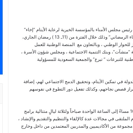
 رئيس مجلس الأمناء بالمؤسسة الخيرية لرعاية الأيتام “إخاء”
المهندس أحمد بن سليمان الراجحي ، ملتقى “ليالي إخاء الرمضاني” وذلك خلال الفترة من (11ـ 13 ) رمضان الجاري،
 للحوار الوطني ، وبالتعاون مع المنصة الوطنية للعمل
 “منشآت”، وبنك التنمية الاجتماعية ، ومجلس شؤون الأسرة ،
ية للتبرعات “ تبرع” والجمعية السعودية للمسؤولية
دولة في تمكين الأيتام، وتحقيق الدمج الاجتماعي لهم، إضافة
إبراز قصص نجاحهم، وكذلك تفعيل دور التطوع في نفوسهم
وسوف يتخلل الملتقى الذي تمتد فعالياته من الساعة 10 مساءً إلى الساعة الواحدة صباحاً ولثلاثة ليالٍ متتالية برامج
ام الملتقى في مجالات عدة كالإلقاء والتنظيم والتقديم والإنشاد ،
جموعة من الأكاديميين والمدربين المعتمدين من داخل وخارج