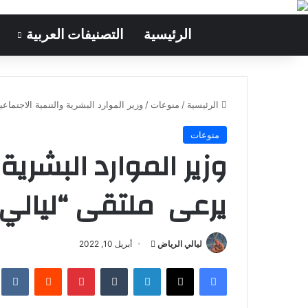
الرئيسية
التصنيفات العربية
الرئيسية
/
منوعات
/
وزير الموارد البشرية والتنمية الاجتما
منوعات
وزير الموارد البشرية
يرعى ملتقى “ليالي 
ليالي الرياض
أ
أبريل 10, 2022
ر
فيسبوك
‫X
لينكدإن
‏Tumblr
بينتيريست
‏Reddit
‏te
س
ل