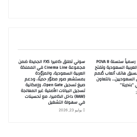
ا
ل
م
م
ل
ك
ة
ي
ل
TECNO تطلق رسمياً سلسلة POVA 8
سوني تطلق كاميرا FX5 الجديدة ضمن
ا
عربية السعودية وتفتح
مجموعة Cinema Line في المملكة
م
مسبق هاتف ألعاب صُمم
العربية السعودية، والمزوّدة
س
ن السعوديين… بالتعاون
بمستشعر صور مطوّر حديثًا، ودعم
و
“بندريتا”
صيغ تسجيل Open Gate، وإمكانية
ن
تسجيل البيانات الأصلية غير المعالجة
م
(RAW) داخل الكاميرا، مع تحسينات
ز
في سهولة التشغيل
ا
يوليو 23, 2026
ي
ا
و
ت