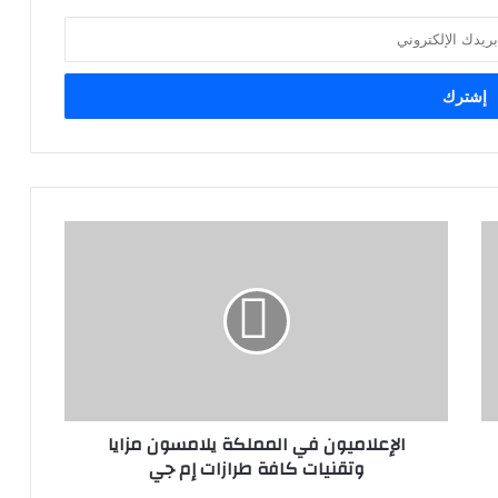
ا
ل
إ
ع
ل
ا
م
ي
و
الإعلاميون في المملكة يلامسون مزايا
ن
وتقنيات كافة طرازات إم جي
ف
ي