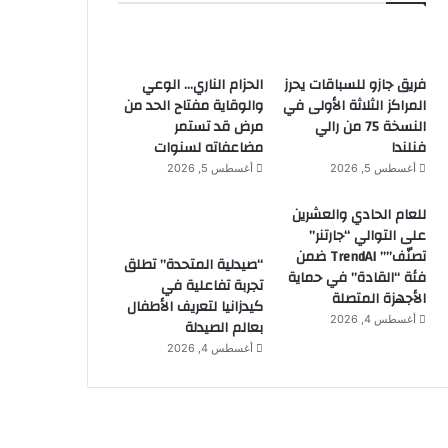
فريق جازو للسباقات يحرز
الحزام الناري… الوعي
المراكز الثلاثة الأولى في
والوقاية مفتاح الحد من
النسخة 75 من رالي
مرض قد تستمر
فنلندا
مضاعفاته لسنوات
أغسطس 5, 2026
أغسطس 5, 2026
للعام الحادي والعشرين
على التوالي “جارتنر”
تصنّف”” TrendAI ضمن
“صيدلية المتحدة” تطلق
فئة “القادة” في حماية
تجربة تفاعلية في
الأجهزة المتصلة
كيدزانيا لتعريف الأطفال
أغسطس 4, 2026
بعالم الصيدلة
أغسطس 4, 2026