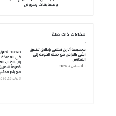
ومسابقات وعروض
ل
ا
ل
ق
ر
آ
مقالات ذات صلة
ن
ا
ل
مجموعة أباريل تحتفي بإطلاق تطبيق
ك
آيڤي بالتزامن مع حملة العودة إلى
في المملكة ال
ر
المدارس
باب الطلب ال
ي
خصيصاً للاعبي
أغسطس 4, 2026
م
مع بندر مدخلي 
و
يوليو 26, 2026
ت
ق
د
ي
م
و
ج