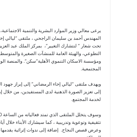
ب
ر
ي
د
يرعى معالي وزير الموارد البشرية والتنمية الاجتماعية،
ا
إ
ل
تحت شعار ” لنتشارك التغيير”، بمركز الملك عبد العزيز
ك
التطوعي، والهيئة العامة للمنشآت الصغيرة والمتوسطة
ت
ومؤسسة الاسكان التنموي الأهلية”سكن”. والمنصة الوطن
ر
المجتمعية.
و
ن
ويهدف ملتقى “ليالي إخاء الرمضاني” إلى إبراز جهود ال
ي
إلى تعزيز الصورة الذهنية لدى المستفيدين، من خلال 
ا
لخدمة المجتمع.
تثقيفية وتوعوية وتدريبية ، كما سيشارك الأبناء خلال أي
وعرض قصص النجاح. إضافة إلى ندوات إثرائية يقدمها م