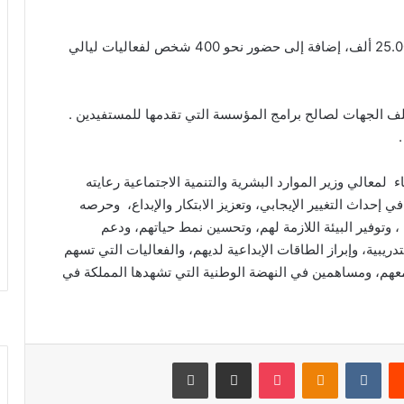
كما سيشاهد البث المباشر لفعاليات الملتقى قرابة 25.000 ألف، إضافة إلى حضور نحو 400 شخص لفعاليات ليالي
 الجهات لصالح برامج المؤسسة التي تقدمها للمستفيدين .
.
لمعالي وزير الموارد البشرية والتنمية الاجتماعية رعايته
 إحداث التغيير الإيجابي، وتعزيز الابتكار والإبداع، وحرصه
 وتوفير البيئة اللازمة لهم، وتحسين نمط حياتهم، ودعم
ريبية، وإبراز الطاقات الإبداعية لديهم، والفعاليات التي تسهم
تمعهم، ومساهمين في النهضة الوطنية التي تشهدها المملكة في
‏Reddit
‏VKontakte
Odnoklassniki
‫Pocket
مشاركة عبر البريد
طباعة