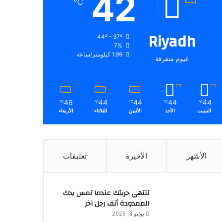
42
℃
Riyadh
44º - 37º
7%
1.99 كيلومتر/ساعة
غيوم متفرقة
46
44
44
44
44
℃
℃
℃
℃
℃
السبت
الأحد
الأثنين
الثلاثاء
الأربعاء
الأشهر
الأخيرة
تعليقات
تنتهي حريتك عندما تمس يدك
الممدودة أنف رجل آخر
يوليو 3, 2025