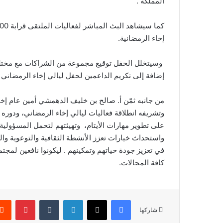
المملكة .
إخاء الرمضانية.
وسيتخلل الحفل توقيع مجموعة من الشراكات مع مختلف
إضافة إلى تكريم الداعمين لحفل ليالي إخاء الرمضاني 
من جانبه ثمّن أ. صالح بن خليف الدهمشي أمين عام إخاء 
وتشريفه انطلاقة فعاليات ليالي إخاء الرمضاني، ودوره في
على تطوير مهارات الأيتام، وتهيئتهم لتحمل المسؤولية ،
واستحداث خيارات تعزز الأنشطة الثقافية والتوعوية والتد
في تعزيز جودة حياتهم وتمكينهم . ليكونوا نافعين لمج
كافة المجالات.
فيسبوك
‫X
لينكدإن
‏Tumblr
بينتيريست
شاركها