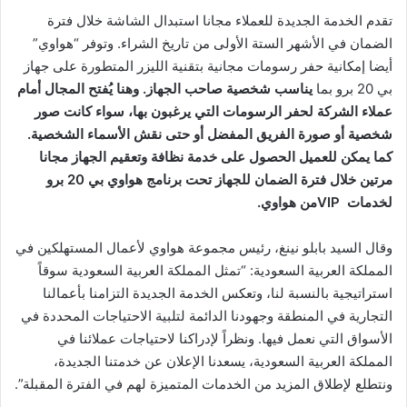
ن
تقدم الخدمة الجديدة للعملاء مجانا استبدال الشاشة خلال فترة
ي
الضمان في الأشهر الستة الأولى من تاريخ الشراء. وتوفر “هواوي”
ا
أيضا إمكانية حفر رسومات مجانية بتقنية الليزر المتطورة على جهاز
بي 20 برو بما
يناسب شخصية صاحب الجهاز. وهنا يُفتح المجال أمام
عملاء الشركة لحفر الرسومات التي يرغبون بها، سواء كانت صور
شخصية أو صورة الفريق المفضل أو حتى نقش الأسماء الشخصية.
كما يمكن للعميل الحصول على خدمة نظافة وتعقيم الجهاز مجانا
مرتين خلال فترة الضمان للجهاز تحت برنامج هواوي بي 20 برو
لخدمات VIPمن هواوي.
وقال السيد بابلو نينغ، رئيس مجموعة هواوي لأعمال المستهلكين في
المملكة العربية السعودية: “تمثل المملكة العربية السعودية سوقاً
استراتيجية بالنسبة لنا، وتعكس الخدمة الجديدة التزامنا بأعمالنا
التجارية في المنطقة وجهودنا الدائمة لتلبية الاحتياجات المحددة في
الأسواق التي نعمل فيها. ونظراً لإدراكنا لاحتياجات عملائنا في
المملكة العربية السعودية، يسعدنا الإعلان عن خدمتنا الجديدة،
ونتطلع لإطلاق المزيد من الخدمات المتميزة لهم في الفترة المقبلة”.