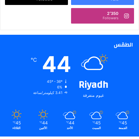
ن
2٬350
Followers
الطقس
44
℃
Riyadh
45º - 36º
6%
3.41 كيلومتر/ساعة
غيوم متفرقة
45
44
44
45
45
℃
℃
℃
℃
℃
الجمعة
السبت
الأحد
الأثنين
الثلاثاء