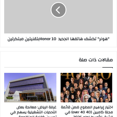
و
و
ن
ل
ر
_
"
ش
ت
ك
ك
ر
ش
"هونر" تكشف هاتفها الجديد Honor 10بتقنيتين مبتكرتين
اً
ف
ه
ل
ا
ع
ت
مقالات ذات صلة
ش
ف
ا
ه
ق
ا
م
ا
ن
ل
ت
ج
ج
د
ا
ي
ت
د
اختيار إبراهيم المطوع ضمن قائمة
غرفة الرياض: معالجة بعض
ه
مجلة كامبين (40 over 40) في
التحديات التشغيلية يسهم في
ا
H