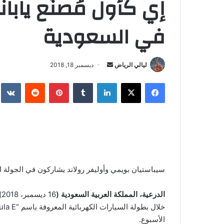
إي كأول مُصنّع يابا
في السعودية
ليالي الرياض
أ
ديسمبر 18, 2018
ر
فيسبوك
‫X
لينكدإن
‏Tumblr
بينتيريست
‏Reddit
‏te
س
ل
ب
ر
ي
د
ا
سيباستيان بويمي وأوليفر رولاند يشاركون في الجولة 
إ
ل
الدرعية، المملكة العربية السعودية (
6
ك
ت
الأسبوع.
ر