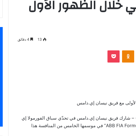
ني خلال الظهور الأول
13
4 دقائق
VKontak
Odnoklassniki
‫Pocket
الأولى مع فريق نيسان إي.دامس
1 ديسمبر، 2018) – شارك فريق نيسان إي.دامس في تحدّي سباق الفورمولا إي
خلال بطولة السيارات الكهربائية المعروفة باسم “ABB FIA Formula E” في موسمها الخامس من المنافسة هذا