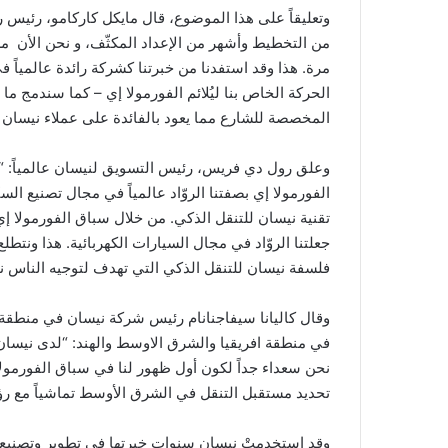
وتعليقاً على هذا الموضوع، قال مايكل كاركامو، رئيس 
من التخطيط وأشهر من الإعداد المكثّف، و نحن الأن 
مرة. هذا وقد استفدنا من خبرتنا كشركة رائدة عالمياً في
الحركة الخاص بنا ليُلائم الفورمولا إي – كما سندمج ما
المخصصة للشارع مما يعود بالفائدة على عملاء نيسان ال
وعلق رول دي فريس، رئيس التسويق لنيسان عالمياً: “نف
الفورمولا إي بصفتنا الروّاد عالمياً في مجال تصنيع السي
تقنية نيسان للتنقل الذكي. من خلال سباق الفورمولا 
جعلتنا الروّاد في مجال السيارات الكهربائية. هذا ونتط
فلسفة نيسان للتنقل الذكي التي تهدف لتوجيه الناس ن
وقال كاليانا سيفاجنانام رئيس شركة نيسان في منطقة 
في منطقة افريقيا والشرق الاوسط والهند: “لدى نيسان 
نحن سعداء جداً لكون أول ظهور لنا في سباق الفورمول
تحديد مستقبل التنقل في الشرق الأوسط تماشياً مع رؤية المملكة 2030 في مجالي ال