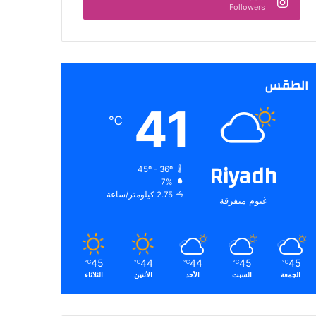
Followers
الطقس
41
℃
Riyadh
45º - 36º
7%
2.75 كيلومتر/ساعة
غيوم متفرقة
45
44
44
45
45
℃
℃
℃
℃
℃
الجمعة
السبت
الأحد
الأثنين
الثلاثاء