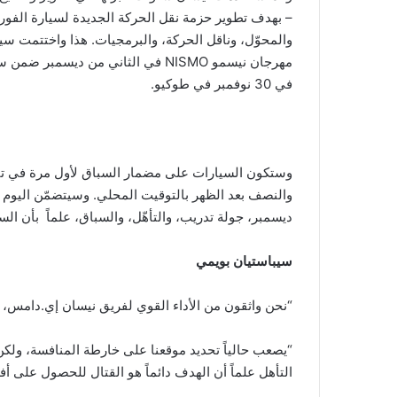
– بهدف تطوير حزمة نقل الحركة الجديدة لسيارة الفورمو
والمحوّل، وناقل الحركة، والبرمجيات. هذا واختتمت سيار
مهرجان نيسمو NISMO في الثاني من د
في 30 نوفمبر في طوكيو.
ديسمبر، جولة تدريب، والتأهّل، والسباق، علماً بأن السباق سيبدأ في تمام
سيباستيان بويمي
“نحن واثقون من الأداء القوي لفريق نيسان إي.دامس، بال
“يصعب حالياً تحديد موقعنا على خارطة المنافسة، ولكن
التأهل علماً أن الهدف دائماً هو القتال للحصول على أ