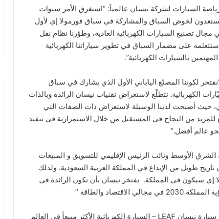
رياضة السيارات لشركة نيسان عالمياً: “استغرق الأمر سنوات
مستعدون لخوض السباق والمشاركة في سباق فورمولا إي لأول
 مجال تصنيع السيارات الكهربائية العادية، وطوّرنا نظام نقل
 سنتعلمه على مضمار السباق في تطوير سياراتنا الكهربائية
مهتمين بالسيارات الكهربائية”.
تخر لكوننا المصنّع الياباني الأول الذي يشارك في سباق
ّارات الكهربائية. نتطلّع لاستعراض تقنيات نيسان الرائدة وبالذات
إي، حيث أصبحت لدينا الوسيلة لاستعراض ذات الصفات التي
لع للمزيد من النجاح في المستقبل من خلال الاستمرارية في تنفيذ
حو عالم أفضل.”
الشرق الأوسط ونائب الرئيس الإقليمي للتسويق و المبيعات
تاريخ طويل من الإبداع في المملكة العربية السعودية. ولذلك
ا إي سيكون في المملكة. تفتخر نيسان بأن تكون الرائدة في
اقتصاد والطاقة ”
وقد استخدمتْ نيسان سنوات خبرتها في تطوير وتصنيع سيارة نيسان LEAF – السيارة الكهربائية الأكثر مبيعاً في العالم