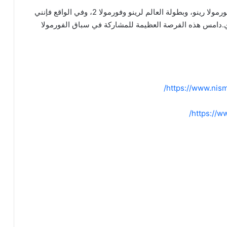
“لقد حققتُ مسيرةً مهنية ناجحة في سلسلة السلّم، وفورمولا رينو، وبطولة العالم لرينو وفورمولا 2، وفي الواقع فإنني
إي.دامس هذه الفرصة العظيمة للمشاركة في سباق الفورمولا
https://www.nism
https://w