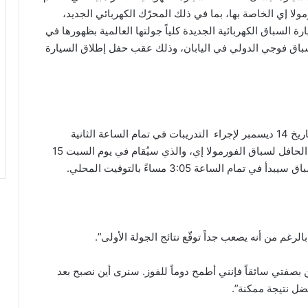
لا إي الخاصة بها، بما في ذلك المحرّك الكهربائي الجديد،
ة السباق الكهربائية الجديدة كلياً جولتها العالمية بظهورها في
يسمبر ضمن سباق فوجي الدولي في اليابان، وذلك عقب حفل إطلاق السيارة
وستكون السيارات على مضمار السباق لأول مرة في تاريخ 14 ديسمبر لإجراء التدريبات في تمام الساعة الثانية
والنصف بعد الظهر بالتوقيت المحلي. وسيتضمّن اليوم الحافل لسباق الفورمولا إي، والذي سيُقام في يوم السبت 15
 الساعة 3:05 مساءً بالتوقيت المحلي.
رغم من أنه يصعب جداً توقّع نتائج الجولة الأولى”.
 بصفتي سائقاً فإنني أطمح دوماً للفوز. سنرى أين نصبح بعد
فضل نتيجة ممكنة”.