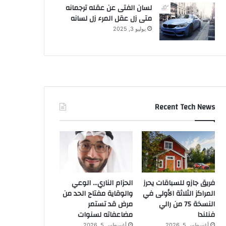
لسان الفتى عن عقله ترجمانه
متى زل عقل المرء زل لسانه
يوليو 3, 2025
Recent Tech News
فريق جازو للسباقات يحرز
الحزام الناري… الوعي
المراكز الثلاثة الأولى في
والوقاية مفتاح الحد من
النسخة 75 من رالي
مرض قد تستمر
فنلندا
مضاعفاته لسنوات
أغسطس 5, 2026
أغسطس 5, 2026