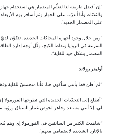
“إن أفضل طريقة لنا لتعلّم المضمار هي استخدام جهاز ا
والثلاثاء، وأنا أتدرّب على الجهاز وثم أسافر يوم الأربع
على المضمار الجديد”.
“ومن خلال وجود أجهزة المحاكات الجديدة، تتكوّن لديّ
السرعة في الزوايا ونقاط الكبح، وكُل أوجه إدارة الطا
المضمار بشكل جيد للغاية”.
أوليفر رولاند
“لم أظن قط بأنني سأكون هنا. فأنا متحمسٌ للغاية وفخ
“أتطلع إلى التحدّيات الجديدة التي تطرحها الفورمولا إي
لي، إلا أنني مستعد وجاهز لخوض غمار السباق ورؤية ما 
“شاهدتُ الكثير من السائقين في الفورمولا إي وهم يُنجز
بالإثارة الشديدة لانضمامي معهم”.