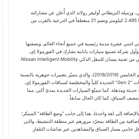
زميله البريطاني أوليفر رولاند الذي أُعلن عن مشاركته
مؤخراً، سيارة نيسان على حلبة الشارع التي يبلغ طولها 2.495 كيلومتر وتضم 21 منعطفاً في الدرعية بالقرب من
وع الأول من أصل 13 سباقاً يُقام في اثنتي عشرة مدينة رئيسية في جميع أنحاء العالم. وبصفتها
 وأول شركة تصنيع سيارات يابانية تشارك في الفورمولا إي،
تنقل الذكي Nissan Intelligent Mobility.
هذا وسينافس فريق نيسان 10 فرق أخرى خلال الموسم الخامس (2018/2019)، والذي يتميّز بتغييرات جوهرية بالنسبة
للمواسم التي سبقته. كما يضم الموسم الخامس سيارات “Gen 2” الجديدة كلياً والمخصّصة لسباقات الفورمولا إي،
حديثة ومذهلة. كما تتمتّع السيارات الجديدة بمدىً أكبر، مما
نتصف السباق، كما كان الحال سابقاً.
سباق الجديد بسباقات تمتد لـِ 45 دقيقة (بالإضافة إلى لفة واحدة)، هذا إلى جانب “وضع الطاقة” المبتكر؛
ئقين من الوصول إلى 25 كيلو واط إضافية من الطاقة بمجرّد مرورهم عبر منطقة التنشيط، والتي
 جانبي مسار السباق والمشاهدين عبر شاشات التلفاز.