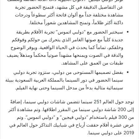
عن التفاصيل الدقيقة في كل مشهد، فتمنح الحضور تجربة
مشاهدة مختلفة جداً مع ألوان فاتحة أكثر سطوعاً ودرجات
داكنة أكثر ظلاماً، وتمنح المشاهدين شعوراً مختلفا.
سيختبر الحضور مع “دولبي اتموس” تجربة الأفلام بطريقة
جديدة كلياً مع صوتها الغامر الذي يتحرك من حولكم وفوقكم
وخلفكم، تماماً كما يحدث في الحياة الواقعية. ويوفر الوضوح
والدقة في الصوت ويمنحها مشهداً صوتياً محكماً ومذهلاً يضيف
طبقات من العمق على المشاهد.
بفضل تصميمها المستوحى من دولبي، ستزود تجربة دولبي
سينما الحضور في دور السينما بالمملكة العربية السعودية ببيئة
سينمائية مثالية بدءاً من مدخل السينما وحتى نهاية الفيلم.
توجد حول العالم 251 سينما تتضمن شاشات دولبي سينما، إضافةً
إلى 200 شاشة دولبي سينما من المقرر اطلاقها. وتم مشاهدة أكثر
من 300 فيلم باستخدام “دولبي فيجين” و “دولبي اتموس”. وتم
عرض عشرة أفلام حققت أرباح في شبابيك التذاكر حول العالم في
2019 على دولبي سينما.