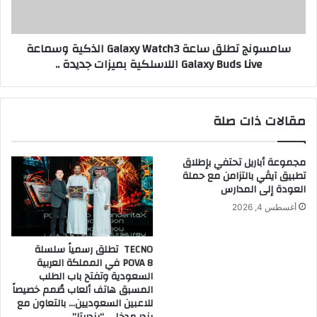
وسماعة
Galaxy
Buds
سامسونج تطلق ساعة Galaxy Watch3 الذكية وسماعة
Live
Galaxy Buds Live اللاسلكية بميزات جديدة ..
اللاسلكية
بميزات
جديدة
..
مقالات ذات صلة
مجموعة أباريل تحتفي بإطلاق
تطبيق آيڤي بالتزامن مع حملة
العودة إلى المدارس
أغسطس 4, 2026
TECNO تطلق رسمياً سلسلة
POVA 8 في المملكة العربية
السعودية وتفتح باب الطلب
المسبق هاتف ألعاب صُمم خصيصاً
للاعبين السعوديين… بالتعاون مع
بندر مدخلي “بندريتا”