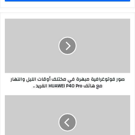
صور
فوتوغرافية
مبهرة
في
مختلف
أوقات
الليل
والنهار
مع
صور فوتوغرافية مبهرة في مختلف أوقات الليل والنهار
هاتف
مع هاتف HUAWEI P40 Pro الفريد ..
HUAWEI
P40
Pro
سامسونج
الفريد
تطلق
..
ساعة
Galaxy
Watch3
الذكية