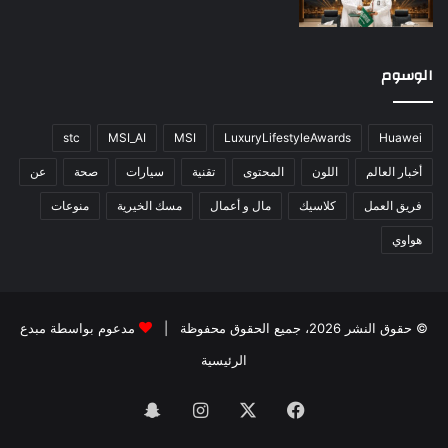
الوسوم
stc
MSI_AI
MSI
LuxuryLifestyleAwards
Huawei
أخبار العالم
اللون
المحتوى
تقنية
سيارات
صحة
عن
فريق العمل
كلاسيك
مال و أعمال
مسك الخيرية
منوعات
هواوي
© حقوق النشر 2026، جميع الحقوق محفوظة |
مدعوم بواسطة
مبدع
الرئيسية
فيسبوك
‫X
انستقرام
سناب