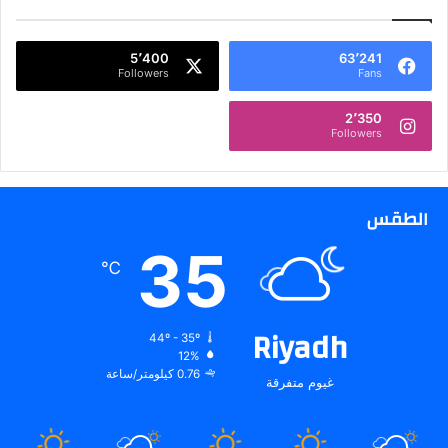
5٬400
63٬241
Followers
Fans
2٬350
Followers
الطقس
35
℃
Riyadh
44º - 35º
12%
0.76 كيلومتر/ساعة
غيوم متفرقة