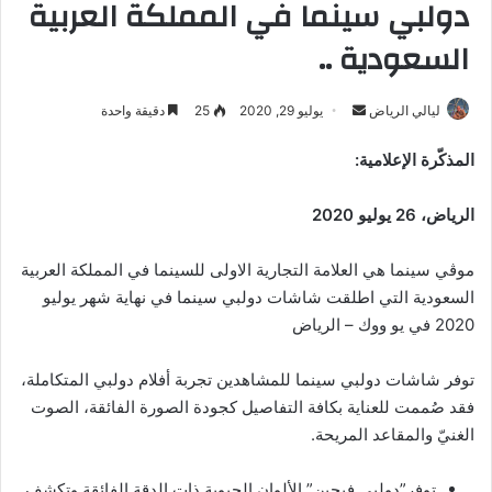
دولبي سينما في المملكة العربية
السعودية ..
أرسل
ليالي الرياض
يوليو 29, 2020
25
دقيقة واحدة
بريدا
المذكّرة الإعلامية:
إلكترونيا
الرياض،
26
يوليو 2020
موڤي سينما هي العلامة التجارية الاولى للسينما في المملكة العربية
السعودية التي اطلقت شاشات دولبي سينما في نهاية شهر يوليو
2020 في يو ووك – الرياض
توفر شاشات دولبي سينما للمشاهدين تجربة أفلام دولبي المتكاملة،
فقد صُممت للعناية بكافة التفاصيل كجودة الصورة الفائقة، الصوت
الغنيّ والمقاعد المريحة.
توفر”دولبي فيجين” الألوان الحيوية ذات الدقة الفائقة وتكشف