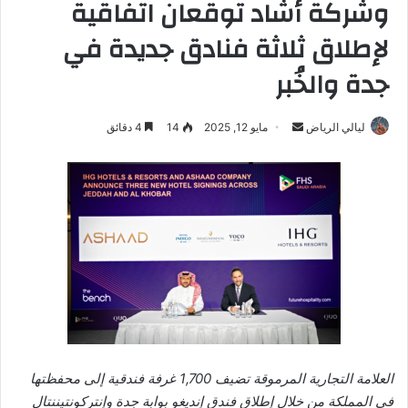
وشركة أشاد توقعان اتفاقية
لإطلاق ثلاثة فنادق جديدة في
جدة والخُبر
ليالي الرياض
أ
مايو 12, 2025
14
4 دقائق
ر
س
ل
ب
ر
ي
د
ا
إ
ل
ك
العلامة التجارية المرموقة تضيف 1,700 غرفة فندقية إلى محفظتها
ت
في المملكة من خلال إطلاق فندق إنديغو
بوابة
جدة وإنتركونتيننتال