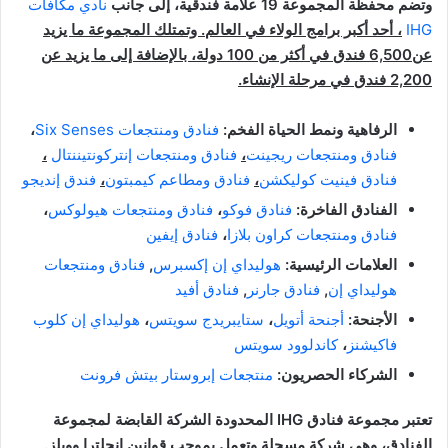
وتضم محفظة المجموعة 19 علامة فندقية، إلى جانب
نادي مكافآت
IHG
، أحد أكبر برامج الولاء في العالم. وتمتلك المجموعة ما يزيد
عن6,500 فندق في أكثر من 100 دولة، بالإضافة إلى ما يزيد عن
2,200 فندق في مرحلة الإنشاء.
الرفاهية ونمط الحياة الفخم:
فنادق ومنتجعات Six Senses
،
فنادق ومنتجعات ريجينت
،
فنادق ومنتجعات إنتركونتيننتال
،
فنادق فينيت كوليكشن
،
فنادق ومطاعم كيمبتون
،
فندق إنديجو
الفنادق الفاخرة:
فنادق فوكو
،
فنادق ومنتجعات هيولوكس
،
فنادق ومنتجعات كراون بلازا
،
فنادق إيفين
العلامات الرئيسية:
هوليداي إن إكسبرس
,
فنادق ومنتجعات
هوليداي إن
,
فنادق جارنر
,
فنادق أفيد
الأجنحة:
أجنحة أتويل
،
ستايبريدج سويتس
،
هوليداي إن كلوب
فاكيشنز
،
كاندلوود سويتس
الشركاء الحصريون:
منتجعات إبروستار بيتش فرونت
تعتبر مجموعة فنادق
IHG
المحدودة الشركة القابضة لمجموعة
الفنادق، وهي شركة مسجلة وتعمل بموجب قوانين إنجلترا وويلز.