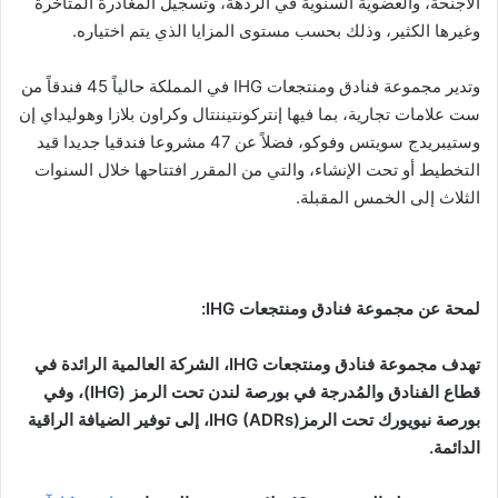
الأجنحة، والعضوية السنوية في الردهة، وتسجيل المغادرة المتأخرة
وغيرها الكثير، وذلك بحسب مستوى المزايا الذي يتم اختياره.
وتدير مجموعة فنادق ومنتجعات IHG في المملكة حالياً 45 فندقاً من
ست علامات تجارية، بما فيها إنتركونتيننتال وكراون بلازا وهوليداي إن
وستيبريدج سويتس وفوكو، فضلاً عن 47 مشروعا فندقيا جديدا قيد
التخطيط أو تحت الإنشاء، والتي من المقرر افتتاحها خلال السنوات
الثلاث إلى الخمس المقبلة.
لمحة عن مجموعة فنادق ومنتجعات
IHG
:
تهدف مجموعة فنادق ومنتجعات
IHG
،
الشركة العالمية الرائدة في
قطاع الفنادق والمُدرجة في بورصة لندن تحت الرمز
(IHG)
، وفي
بورصة نيويورك تحت الرمز
IHG (ADRs)
، إلى توفير الضيافة الراقية
الدائمة
.