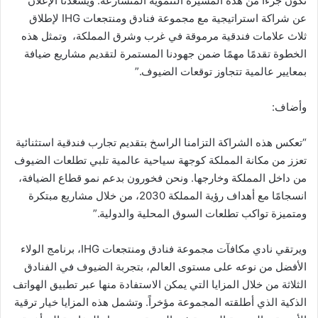
نكون جزءًا من هذه المسيرة التنموية المتسارعة. ويسعدنا الإعلان
عن شراكة استراتيجية مع مجموعة فنادق ومنتجعات IHG لإطلاق
ثلاث علامات فندقية مرموقة في غرب وشرق المملكة، وتمثل هذه
الخطوة تقدمًا مهمًا ضمن جهودنا المستمرة لتقديم مشاريع ضيافة
بمعايير عالمية تتجاوز توقعات الضيوف.”
وأضاف:
“تعكس هذه الشراكة التزامنا الراسخ بتقديم تجارب فندقية استثنائية
تعزز من مكانة المملكة كوجهة سياحية عالمية تلبي تطلعات الضيوف
من داخل المملكة وخارجها. ونحن فخورون بدعم نمو قطاع الضيافة،
انسجامًا مع أهداف رؤية المملكة 2030، من خلال مشاريع مبتكرة
ومتميزة تواكب تطلعات السوق المحلية والدولية.”
ويرتقي نادي مكافآت مجموعة فنادق ومنتجعات IHG، برنامج الولاء
الأفضل من نوعه على مستوى العالم، بتجربة الضيوف في الفنادق
الثلاثة من خلال المزايا التي يمكن الاستفادة منها عبر تطبيق الهواتف
الذكية الذي أطلقته المجموعة مؤخراً. وتشمل هذه المزايا خيار ترقية