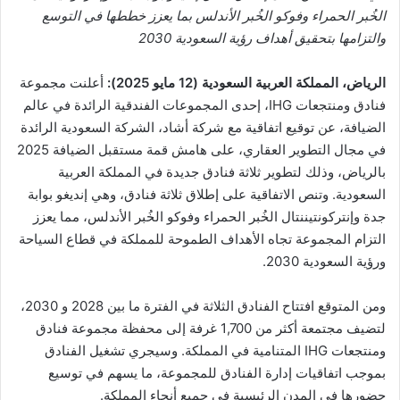
ر
الخُبر الحمراء وفوكو الخُبر
الأندلس
بما يعزز خططها في التوسع
و
والتزامها بتحقيق أهداف رؤية السعودية 2030
ن
ي
الرياض، المملكة العربية السعودية (
12
مايو 2025):
أعلنت مجموعة
ا
فنادق ومنتجعات IHG، إحدى المجموعات الفندقية الرائدة في عالم
الضيافة، عن توقيع اتفاقية مع شركة أشاد، الشركة السعودية الرائدة
في مجال التطوير العقاري، على هامش قمة مستقبل الضيافة 2025
بالرياض، وذلك لتطوير ثلاثة فنادق جديدة في المملكة العربية
السعودية. وتنص الاتفاقية على إطلاق ثلاثة فنادق، وهي إنديغو بوابة
جدة وإنتركونتيننتال الخُبر الحمراء وفوكو الخُبر الأندلس، مما يعزز
التزام المجموعة تجاه الأهداف الطموحة للمملكة في قطاع السياحة
ورؤية السعودية 2030.
ومن المتوقع افتتاح الفنادق الثلاثة في الفترة ما بين 2028 و 2030،
لتضيف مجتمعة أكثر من 1,700 غرفة إلى محفظة مجموعة فنادق
ومنتجعات IHG المتنامية في المملكة. وسيجري تشغيل الفنادق
بموجب اتفاقيات إدارة الفنادق للمجموعة، ما يسهم في توسيع
حضورها في المدن الرئيسية في جميع أنحاء المملكة.