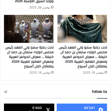
وورلد الشرق الأوسط 2025
C
0
o
نوفمبر 26, 2025
2
m
5
p
a
n
y
a
n
تحت رعاية سمو ولي العهد رئيس
تحت رعاية سمو ولي العهد رئيس
n
مجلس الوزراء سلمان بن حمد آل
مجلس الوزراء سلمان بن حمد آل
o
خليفة … معرض الجواهر العربية
خليفة … معرض الجواهر العربية
u
ومعرض العطور العربية 2025
ومعرض العطور العربية 2025
n
ينطلقان خلال أسبوع
ينطلقان خلال أسبوع
c
نوفمبر 18, 2025
نوفمبر 18, 2025
e
s
t
h
Follow Us
r
e
e
5٬400
63٬241
n