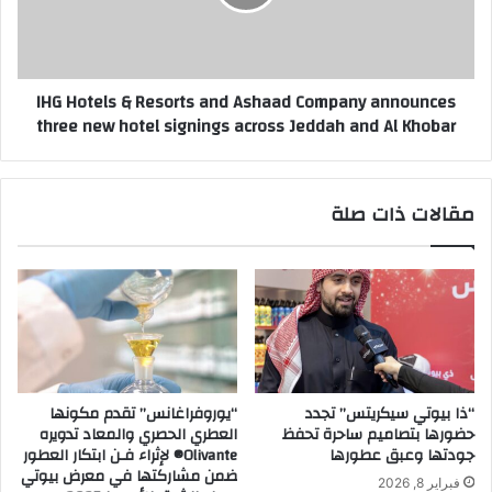
P
t
r
e
o
l
f
s
IHG Hotels & Resorts and Ashaad Company announces
i
&
three new hotel signings across Jeddah and Al Khobar
t
R
s
e
S
s
o
o
مقالات ذات صلة
a
r
r
t
3
s
7
a
%
n
F
d
o
A
r
s
Q
h
“ذا بيوتي سيكريتس” تجدد
“يوروفراغانس” تقدم مكونها
1
a
حضورها بتصاميم ساحرة تحفظ
العطري الحصري والمعاد تدويره
o
a
جودتها وعبق عطورها
Olivante®️ لإثراء فـن ابتكار العطور
f
d
ضمن مشاركتها في معرض بيوتي
فبراير 8, 2026
2