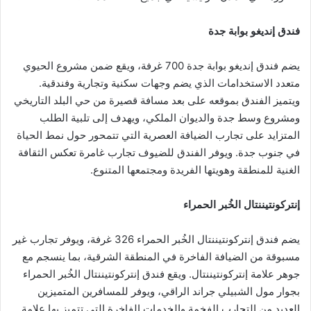
فندق إنديغو بوابة جدة
يضم فندق إنديغو بوابة جدة 700 غرفة، ويقع ضمن مشروع الحيوي
متعدد الاستخدامات الذي يضم وجهات سكنية وتجارية وفندقية.
ويتميز الفندق بموقعه على بعد مسافة قصيرة من حي البلد التاريخي
ومشروع وسط جدة والديوان الملكي، ويهدف إلى تلبية الطلب
المتزايد على تجارب الضيافة العصرية التي تتمحور حول نمط الحياة
في جنوب جدة. ويوفر الفندق للضيوف تجارب غامرة تعكس الثقافة
الغنية للمنطقة وهويتها الفريدة ومجتمعها المتنوع.
إنتركونتيننتال الخُبر
الحمراء
يضم فندق إنتركونتيننتال الخُبر الحمراء 326 غرفة، ويوفر تجارب غير
مسبوقة من الضيافة الفاخرة في المنطقة الشرقية، بما ينسجم مع
جوهر علامة إنتركونتيننتال. ويقع فندق إنتركونتيننتال الخُبر الحمراء
بجوار مول الشبيلي جراند الراقي، ويوفر للمسافرين المتميزين
العديد من التجارب الفخمة والخدمات الفاخرة التي تتميز بها علامة