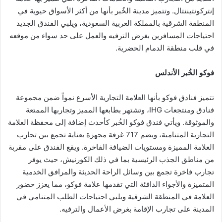
إنتركونتيننتال. وتتميز مدينة الخُبر بأنها من أكثر الأسواق حيوية في
المنطقة الشرقية بالمملكة العربية السعودية، ويلبي الفندق الجديد
احتياجات المسافرين بغرض الترفيه والعمل على حد سواء من موقعه
في قلب منطقة الدمام الحضرية.
فوكو الخُبر الأندلس
تتميز فنادق فوكو بأنها العلامة التجارية الأسرع نمواً ضمن مجموعة
فنادق ومنتجعات IHG، وتشتهر بطابعها المميز وتجاربها الممتعة
والموثوقة. ويأتي فندق فوكو الخُبر كأحدث إضافة إلى محفظة العلامة
التجارية المتنامية، ويضم 717 غرفة مجهزة بعناية تجمع بين تجارب
العلامة المميزة ومستويات الضيافة الفاخرة. ويقع الفندق على مقربة
من مناطق الجذب الرئيسية بما في ذلك الكورنيش، حيث يوفر
تجارب فاخرة تجمع بين وسائل الراحة الحديثة والمرافق الخدمية
المتميزة والأجواء الدافئة التي تقدمها علامة فوكو، مما يعزز حضور
العلامة في المنطقة الشرقية ويلبي احتياجات الطلب المتنامي في
المدينة على تجارب الإقامة بغرض الأعمال والترفيه.