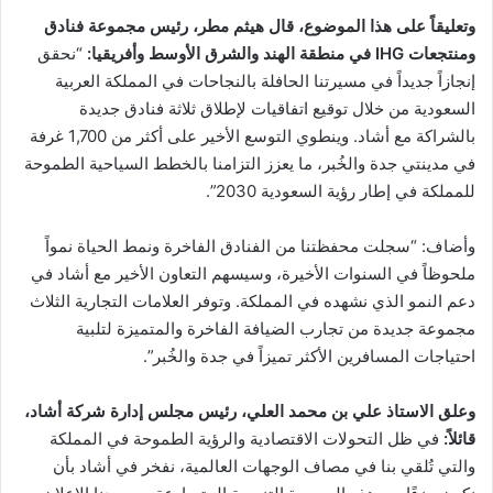
وتعليقاً على هذا الموضوع، قال هيثم مطر، رئيس مجموعة فنادق
ومنتجعات
IHG
في منطقة الهند والشرق الأوسط وأفريقيا:
“نحقق
إنجازاً جديداً في مسيرتنا الحافلة بالنجاحات في المملكة العربية
السعودية من خلال توقيع اتفاقيات لإطلاق ثلاثة فنادق جديدة
بالشراكة مع أشاد. وينطوي التوسع الأخير على أكثر من 1,700 غرفة
في مدينتي جدة والخُبر، ما يعزز التزامنا بالخطط السياحية الطموحة
للمملكة في إطار رؤية السعودية 2030”.
وأضاف: “سجلت محفظتنا من الفنادق الفاخرة ونمط الحياة نمواً
ملحوظاً في السنوات الأخيرة، وسيسهم التعاون الأخير مع أشاد في
دعم النمو الذي نشهده في المملكة. وتوفر العلامات التجارية الثلاث
مجموعة جديدة من تجارب الضيافة الفاخرة والمتميزة لتلبية
احتياجات المسافرين الأكثر تميزاً في جدة والخُبر”.
و
علق
الاستاذ علي بن محمد العلي، رئيس مجلس إدارة شركة أشاد،
قائلاً
:
في ظل التحولات الاقتصادية والرؤية الطموحة في المملكة
والتي تُلقي بنا في مصاف الوجهات العالمية، نفخر في أشاد بأن