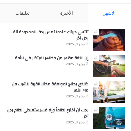
J
e
الأشهر
الأخيرة
تعليقات
d
d
a
تنتهي حريتك عندما تمس يدك الممدودة أنف
h
رجل آخر
a
يوليو 3, 2025
n
d
إن اللغة مظهر من مظاهر الابتكار في الأمة
A
l
يوليو 3, 2025
K
h
o
كالذي يحتاج لموافقة مختار القرية للشرب من
b
ماء النهر
a
يوليو 3, 2025
r
يجب أن أخترع نظاماً وإلا فسيستعبدني نظام رجل
آخر
يوليو 3, 2025