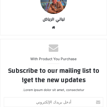
ليالي الرياض
موق
ع
الوي
ب
With Product You Purchase
Subscribe to our mailing list to
get the new updates!
Lorem ipsum dolor sit amet, consectetur.
أ
د