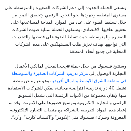
وتسعى الحملة الجديدة إلى دعم الشركات الصغيرة والمتوسطة على
مستوى المنطقة وجهودها نحو التحول الرقمي وتحقيق النمو، من
خلال تسليط الضوء على عدد من الموارد المتاحة لمساعدتها على
تحقيق تعافيها الاقتصادي. وستكون الحملة بمثابة صوت الشركات
الصغيرة والمتوسطة، حيث تسلط الضوء على قصصها والتحديات
التي تواجهها بهدف تعزيز طلب المستهلكين على هذه الشركات
المحلية في جميع أنحاء المنطقة.
وستتيح فيسبوك من خلال حملة #حِب_المحلي لمالكي الأعمال
التجارية الوصول إلى
مركز
تدريب
الشركات
الصغيرة
والمتوسطة
في
منطقة
الشرق
الأوسط
وشمال
أفريقيا
، وهو عبارة عن منصة
تشمل 40 دورة تدريبية افتراضية مجانية، يمكن للشركات الاستفادة
منها لإتقان مجموعة من الأدوات الرقمية التي تشمل التسويق
الرقمي والتجارة الإلكترونية وتوسيع حضورها على الإنترنت. وقد تم
إعداد هذه المواد التدريبية بالشراكة مع منصات التجارة الإلكترونية
المعروفة وشركاء فيسبوك مثل “إيكومز” و”اكسباند كارت” و”زد”.