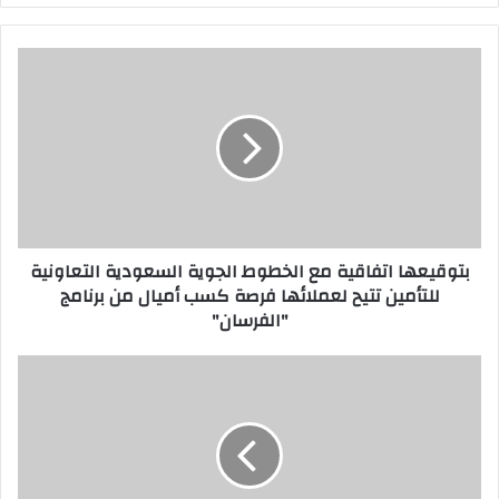
بتوقيعها
اتفاقية
مع
الخطوط
الجوية
السعودية
التعاونية
للتأمين
تتيح
بتوقيعها اتفاقية مع الخطوط الجوية السعودية التعاونية
لعملائها
للتأمين تتيح لعملائها فرصة كسب أميال من برنامج
فرصة
"الفرسان"
كسب
أميال
من
ويسترن
برنامج
ديجيتال
"الفرسان"
تضع
معياراً
جديداً
لحماية