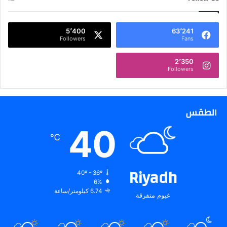
5٬400
63٬241
Followers
Fans
2٬350
Followers
الطقس
40
℃
Riyadh
40º - 36º
6%
6.74 كيلومتر/ساعة
غيوم متفرقة