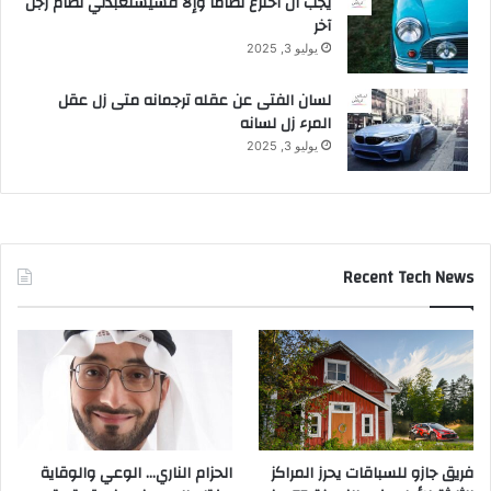
يجب أن أخترع نظاماً وإلا فسيستعبدني نظام رجل
آخر
يوليو 3, 2025
لسان الفتى عن عقله ترجمانه متى زل عقل
المرء زل لسانه
يوليو 3, 2025
Recent Tech News
فريق جازو للسباقات يحرز المراكز
الحزام الناري… الوعي والوقاية