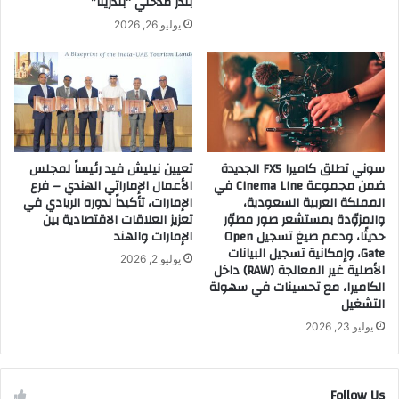
بندر مدخلي “بندريتا”
يوليو 26, 2026
سوني تطلق كاميرا FX5 الجديدة
تعيين نيليش فيد رئيساً لمجلس
ضمن مجموعة Cinema Line في
الأعمال الإماراتي الهندي – فرع
المملكة العربية السعودية،
الإمارات، تأكيداً لدوره الريادي في
والمزوّدة بمستشعر صور مطوّر
تعزيز العلاقات الاقتصادية بين
حديثًا، ودعم صيغ تسجيل Open
الإمارات والهند
Gate، وإمكانية تسجيل البيانات
يوليو 2, 2026
الأصلية غير المعالجة (RAW) داخل
الكاميرا، مع تحسينات في سهولة
التشغيل
يوليو 23, 2026
Follow Us