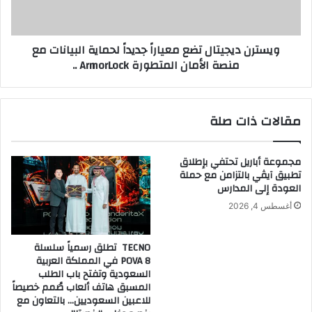
البيانات
مع
منصة
ويسترن ديجيتال تضع معياراً جديداً لحماية البيانات مع
الأمان
منصة الأمان المتطورة ArmorLock ..
المتطورة
ArmorLock
..
مقالات ذات صلة
مجموعة أباريل تحتفي بإطلاق
تطبيق آيڤي بالتزامن مع حملة
العودة إلى المدارس
أغسطس 4, 2026
TECNO تطلق رسمياً سلسلة
POVA 8 في المملكة العربية
السعودية وتفتح باب الطلب
المسبق هاتف ألعاب صُمم خصيصاً
للاعبين السعوديين… بالتعاون مع