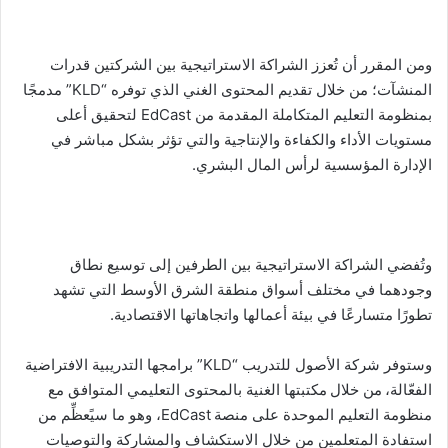
ل
ك
ت
ومن المقرر أن تُعزز الشراكة الاستراتيجية بين الشركتين قدرات
ر
المنشآت؛ من خلال تقديم المحتوى الغني الذي توفره “KLD” مدمجًا
و
بمنظومة التعليم المتكاملة المقدمة من EdCast لتحقيق أعلى
ن
مستويات الأداء والكفاءة والإنتاجية والتي تؤثر بشكل مباشر في
ي
الإدارة المؤسسية لرأس المال البشري.
ا
وتُفضي الشراكة الاستراتيجية بين الطرفين إلى توسيع نطاق
وجودهما في مختلف أسواق منطقة الشرق الأوسط التي تشهد
تطورًا متسارعًا في بيئة أعمالها واتجاهاتها الاقتصادية.
وستوفر شركة الأصول للتدريب “KLD” برامجها التدريبية الافتراضية
الفعّالة، من خلال مكتبتها الغنية بالمحتوى التعليمي المتوافق مع
منظومة التعليم الموحدة على منصة EdCast، وهو ما سيًعظِّم من
استفادة المتعلمين من خلال الاستكشاف والمشاركة والتوصيات