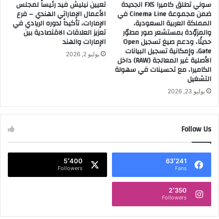
سوني تطلق كاميرا FX5 الجديدة
تعيين نيليش فيد رئيساً لمجلس
ب
ئ
ضمن مجموعة Cinema Line في
الأعمال الإماراتي الهندي – فرع
ي
ه
المملكة العربية السعودية،
الإمارات، تأكيداً لدوره الريادي في
ة
ا
والمزوّدة بمستشعر صور مطوّر
تعزيز العلاقات الاقتصادية بين
ا
ج
حديثًا، ودعم صيغ تسجيل Open
الإمارات والهند
ل
ا
Gate، وإمكانية تسجيل البيانات
يوليو 2, 2026
س
ئ
الأصلية غير المعالجة (RAW) داخل
ع
ز
الكاميرا، مع تحسينات في سهولة
و
ة
التشغيل
د
س
يوليو 23, 2026
ي
ب
ة
و
م
ر
ع
Follow Us
م
"
و
ت
ت
ي
و
5٬400
63٬241
ل
ر
Followers
Fans
ه
ت
"
م
2٬350
Followers
ن
ح