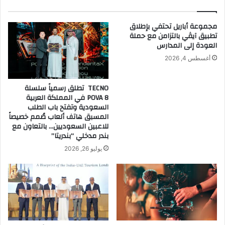
ة
ر
ش
ك
مجموعة أباريل تحتفي بإطلاق
ر
ة
تطبيق آيڤي بالتزامن مع حملة
ا
ف
العودة إلى المدارس
ك
ي
أغسطس 4, 2026
ة
ت
ل
ق
ه
د
TECNO تطلق رسمياً سلسلة
ف
ي
POVA 8 في المملكة العربية
ي
م
السعودية وتفتح باب الطلب
ا
ا
المسبق هاتف ألعاب صُمم خصيصاً
ل
ل
للاعبين السعوديين… بالتعاون مع
م
بندر مدخلي “بندريتا”
أ
م
ف
يوليو 26, 2026
ل
ض
ك
ل
ة
ل
ا
ع
ل
م
ع
ل
ر
ا