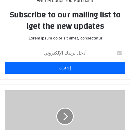
With Product You Purchase
Subscribe to our mailing list to
get the new updates!
Lorem ipsum dolor sit amet, consectetur.
أ
د
خ
ل
ب
ر
ي
د
ب
ك
ح
ا
ث
ل
P
إ
e
ل
t
ك
a