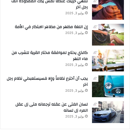
تنتهي حريتك عندما تمس يدك الممدودة أنف
ل
رجل آخر
ب
يوليو 3, 2025
ي
ع
إن اللغة مظهر من مظاهر الابتكار في الأمة
ل
يوليو 3, 2025
ـ
"
ك
كالذي يحتاج لموافقة مختار القرية للشرب من
ي
ماء النهر
ا
يوليو 3, 2025
ا
ل
يجب أن أخترع نظاماً وإلا فسيستعبدني نظام رجل
ج
آخر
ب
ر
يوليو 3, 2025
"
لسان الفتى عن عقله ترجمانه متى زل عقل
المرء زل لسانه
يوليو 3, 2025