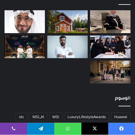
الوسوم
stc
MSI_AI
MSI
LuxuryLifestyleAwards
Huawei
أخبار العالم
اللون
المحتوى
تقنية
سيارات
صحة
عن
فيسبوك
‫X
واتساب
تيلقرام
ڤايبر