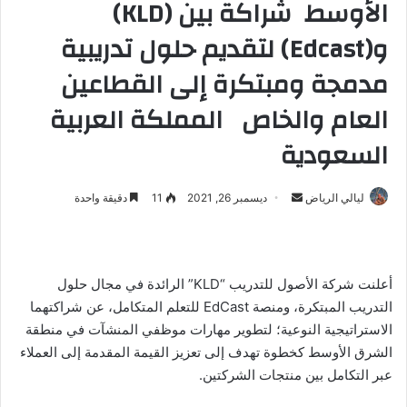
الأوسط شراكة بين (KLD)
و(Edcast) لتقديم حلول تدريبية
مدمجة ومبتكرة إلى القطاعين
العام والخاص المملكة العربية
السعودية
ليالي الرياض
أ
ديسمبر 26, 2021
11
دقيقة واحدة
ر
س
ل
أعلنت شركة الأصول للتدريب “KLD” الرائدة في مجال حلول
ب
التدريب المبتكرة، ومنصة EdCast للتعلم المتكامل، عن شراكتهما
ر
الاستراتيجية النوعية؛ لتطوير مهارات موظفي المنشآت في منطقة
ي
د
الشرق الأوسط كخطوة تهدف إلى تعزيز القيمة المقدمة إلى العملاء
ا
عبر التكامل بين منتجات الشركتين.
إ