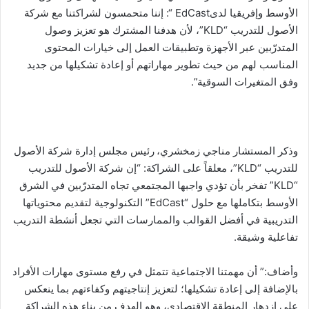
الأوسط وإفريقيا لدىEdCast “: إننا متحمسون لشراكتنا مع شركة
الأصول للتدريب “KLD”، لأن هدفنا المشترك هو تعزيز وصول
المتدرّبين عبر الأجهزة وتطبيقات العمل إلى خيارات المحتوى
المناسب لهم من حيث تطوير مهاراتهم أو إعادة تشكيلها من جديد
وفق المتغيرات السوقية”.
وذكر المستشار مناجي زمخشري، رئيس مجلس إدارة شركة الأصول
للتدريب “KLD”، معلقاً على الشراكة: “إن شركة الأصول للتدريب
“KLD” تفخر بأن تؤدي واجبها المجتمعي تجاه المتدرّبين في الشرق
الأوسط بتكاملها مع حلول “EdCast” التكنولوجية لتقديم محتوياتها
التدريبية في أفضل القوالب والممارسات التي تجعل أنشطة التدريب
تفاعلية وشيقة.
وأضاف:” أن مهمتنا الاجتماعية تتمثل في رفع مستوى مهارات الأفراد
بالإضافة إلى إعادة تشكيلها؛ لتعزيز إنتاجيتهم وكفاءتهم بما ينعكس
على ازدهار المنطقة الاقتصادي، وهو الهدف من بناء هذه الشراكة