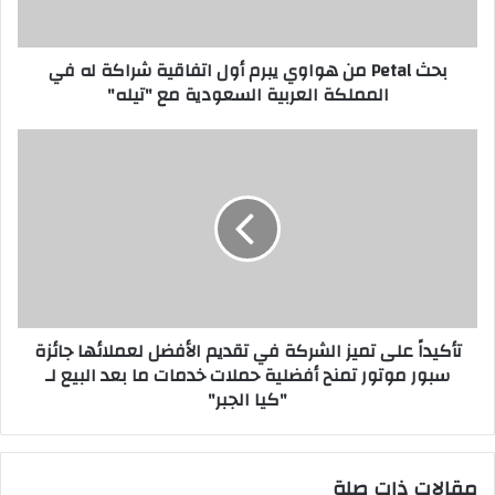
ت
l
ر
م
بحث Petal من هواوي يبرم أول اتفاقية شراكة له في
و
ن
المملكة العربية السعودية مع "تيله"
ن
ه
ي
و
ا
ت
و
أ
ي
ك
ي
ي
ب
د
ر
اً
م
ع
أ
ل
و
ى
تأكيداً على تميز الشركة في تقديم الأفضل لعملائها جائزة
ل
ت
سبور موتور تمنح أفضلية حملات خدمات ما بعد البيع لـ
ا
م
"كيا الجبر"
ت
ي
ف
ز
ا
ا
ق
ل
مقالات ذات صلة
ي
ش