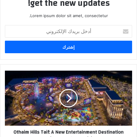
get the new updates!
Lorem ipsum dolor sit amet, consectetur.
أ
د
خ
ل
ب
ر
ي
د
O
ك
t
ا
h
ل
a
إ
i
ل
m
ك
H
ت
i
ر
l
Othaim Hills Taif: A New Entertainment Destination
و
l