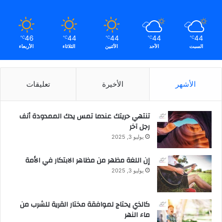
ت
ط
و
ر
46
44
44
44
44
℃
℃
℃
℃
℃
ة
السبت
الأحد
الأثنين
الثلاثاء
الأربعاء
الأشهر
الأخيرة
تعليقات
تنتهي حريتك عندما تمس يدك الممدودة أنف
رجل آخر
يوليو 3, 2025
إن اللغة مظهر من مظاهر الابتكار في الأمة
يوليو 3, 2025
كالذي يحتاج لموافقة مختار القرية للشرب من
ماء النهر