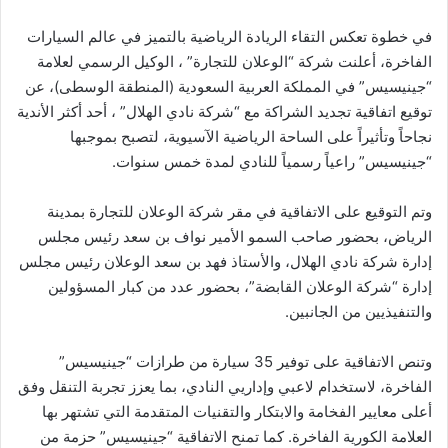
ن
في خطوة تعكس التقاء الريادة الرياضية بالتميز في عالم السيارات
ي
الفاخرة، أعلنت شركة “الوعلان للتجارة” ، الوكيل الرسمي لعلامة
ا
“جينيسيس” في المملكة العربية السعودية (المنطقة الوسطى)، عن
توقيع اتفاقية تجديد الشراكة مع “شركة نادي الهلال” ، أحد أكثر الأندية
نجاحاً وتأثيراً على الساحة الرياضية الآسيوية، لتصبح بموجبها
“جينيسيس” راعياً رسمياً للنادي لمدة خمس سنوات.
وتم التوقيع على الاتفاقية في مقر شركة الوعلان للتجارة بمدينة
الرياض، بحضور صاحب السمو الأمير نواف بن سعد رئيس مجلس
إدارة شركة نادي الهلال، والأستاذ فهد بن سعد الوعلان رئيس مجلس
إدارة “شركة الوعلان القابضة”، بحضور عدد من كبار المسؤولين
والتنفيذيين من الجانبين.
وتنص الاتفاقية على توفير 35 سيارة من طرازات “جينيسيس”
الفاخرة، لاستخدام لاعبي وإداريي النادي، بما يعزز تجربة التنقل وفق
أعلى معايير الفخامة والابتكار والتقنيات المتقدمة التي تشتهر بها
العلامة الكورية الفاخرة. كما تمنح الاتفاقية “جينيسيس” حزمة من