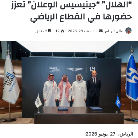
“الهلال” “جينيسيس الوعلان” تعزز
حضورها في القطاع الرياضي
ليالي الرياض
أ
يونيو 28, 2026
12
2 دقائق
ر
س
ل
ب
ر
ي
د
ا
إ
ل
ك
ت
ر
الرياض،
27
يونيو 2026:
و