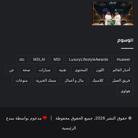
الوسوم
stc
MSI_AI
MSI
LuxuryLifestyleAwards
Huawei
أخبار العالم
اللون
المحتوى
تقنية
سيارات
صحة
عن
فريق العمل
كلاسيك
مال و أعمال
مسك الخيرية
منوعات
هواوي
© حقوق النشر 2026، جميع الحقوق محفوظة |
مدعوم بواسطة
مبدع
الرئيسية