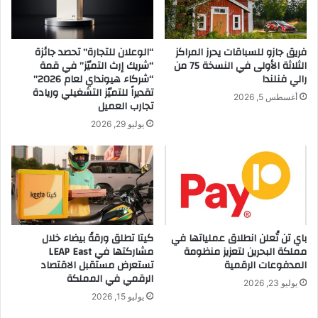
t
5
D
G
e
ي
فريق جازو للسباقات يحرز المراكز
“الوعلان للتجارة” تحصد جائزة
s
ق
الثلاثة الأولى في النسخة 75 من
“شريك إرث التميّز” في قمة
t
دّ
رالي فنلندا
“شركاء هيونداي لعام 2026”
i
م
تقديراً للتميّز التشغيلي وريادة
أغسطس 5, 2026
n
تجارب العميل
ت
a
ج
يوليو 29, 2026
t
ر
i
ب
o
ة
n
م
P
ش
r
ا
e
ه
باي تن تُعلن انطلاق عملياتها في
كيتا تطلق ورقةً بيضاء خلال
p
د
مملكة البحرين لتعزيز منظومة
مشاركتها في LEAP East
a
ة
المدفوعات الرقمية
تستعرض مستقبل الاقتصاد
r
غ
الرقمي في المملكة
i
ا
يوليو 23, 2026
n
م
يوليو 15, 2026
g
ر