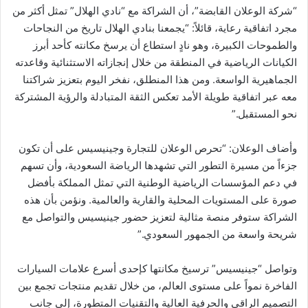
“شركة الوعلان القابضة”، أن الشراكة مع “نادي الهلال” تمثل أكثر من
مجرد اتفاقية رعاية، قائلاً: “يجمعنا بنادي الهلال تاريخ من النجاحات
والطموحات الكبيرة، وهو نادٍ استطاع أن يرسخ مكانته كأحد أبرز
الكيانات الرياضية في المنطقة من خلال إنجازاته الاستثنائية وقاعدته
الجماهيرية الواسعة. ومن هذا المنطلق، نفخر اليوم بتعزيز شراكتنا
معه عبر اتفاقية طويلة الأمد تعكس الثقة المتبادلة والرؤية المشتركة
نحو المستقبل.”
وأضاف الوعلان: “تحرص الوعلان للتجارة وجينيسيس على أن تكون
جزءاً من مسيرة التطور التي تشهدها الرياضة السعودية، وأن تسهم
في دعم المؤسسات الرياضية الوطنية التي تمثل المملكة بأفضل
صورة على المستويات المحلية والقارية والعالمية. ونؤمن بأن هذه
الشراكة ستوفر منصة مثالية لتعزيز حضور جينيسيس والتواصل مع
شريحة واسعة من الجمهور السعودي.”
وتواصل “جينيسيس” ترسيخ مكانتها كإحدى أسرع علامات السيارات
الفاخرة نمواً على مستوى العالم، من خلال تقديم منتجات تجمع بين
التصميم الراقي والحرفية العالية والتقنيات المتطورة، إلى جانب