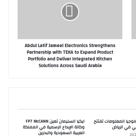
d
u
l
L
a
t
i
Abdul Latif Jameel Electronics Strengthens
f
Partnership with TEKA to Expand Product
J
Portfolio and Deliver Integrated Kitchen
a
Solutions Across Saudi Arabia
m
e
e
l
E
l
e
c
t
لوجيا المعلومات تفتتح
ايكيا السليمان تعين FP7 McCANN
r
ي في الرياض
وكالة الإبداع الرسمية في المملكة
o
العربية السعودية والبحرين
n