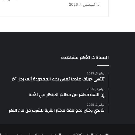
ن
أغسطس 4, 2026
ج
ا
ل
و
ك
س
ك
ا
المقالات الأكثر مشاهدة
ف
ي
يوليو 3, 2025
ه
تنتهي حريتك عندما تمس يدك الممدودة أنف رجل آخر
ب
ر
يوليو 3, 2025
ي
إن اللغة مظهر من مظاهر الابتكار في الأمة
م
يوليو 3, 2025
ي
كالذي يحتاج لموافقة مختار القرية للشرب من ماء النهر
ي
ر
"
ف