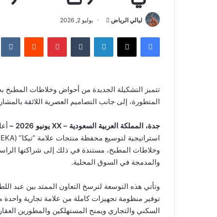
ليالي الرياض
أ
يوليو 2, 2026
ر
فيسبوك
‫X
لينكدإن
‏Tumblr
بينتيريست
‏Reddit
‏te
س
ل
ب
ر
تتميز التشكيلة الجديدة من أحواض وخلاطات المطبخ بجمعه
ي
المتطورة، إلى جانب التصاميم العصرية اللائقة بالمشاري
د
ا
إ
جدة، المملكة العربية السعودية –
XX
يونيو 2026 –
أعل
ل
ك
وخلاطات المطبخ، مستندة في ذلك إلى شراكتها الراسخة
ت
والمدمجة في السوق المحلية.
ر
و
وتأتي هذه التوسعة لترسخ التعاون الممتد بين عبد اللطي
ن
توفير منظومة تجهيزات كاملة من علامة تجارية واحدة 
ي
السكني والتجاري ويمنح المستهلكين والمطورين العق