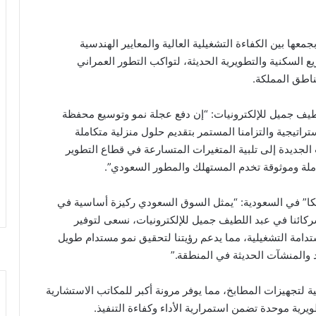
ها بين الكفاءة التشغيلية العالية والمعايير الهندسية
ع السكنية والتطويرية الحديثة، لتواكب التطور العمراني
ناطق المملكة.
لطيف جميل للإلكترونيات: “إن دفع عجلة نمو وتوسيع محفظة
راتيجية والتزامنا المستمر بتقديم حلول منزلية متكاملة
جديدة إلى تلبية المتغيرات المتسارعة في قطاع التطوير
املة وموثوقة تخدم المستهلك والمطور السعودي”.
“تيكا” في السعودية: “يمثل السوق السعودي ركيزة أساسية في
شركائنا في عبد اللطيف جميل للإلكترونيات، نسعى لتوفير
دامة التشغيلية، مما يدعم رؤيتنا لتحقيق نمو مستدام طويل
 والمنشآت الحديثة في المنطقة.”
تية لتجهيزات المطابخ، مما يوفر مرونة أكبر للمكاتب الاستشارية
رية موحدة تضمن استمرارية الأداء وكفاءة التنفيذ.