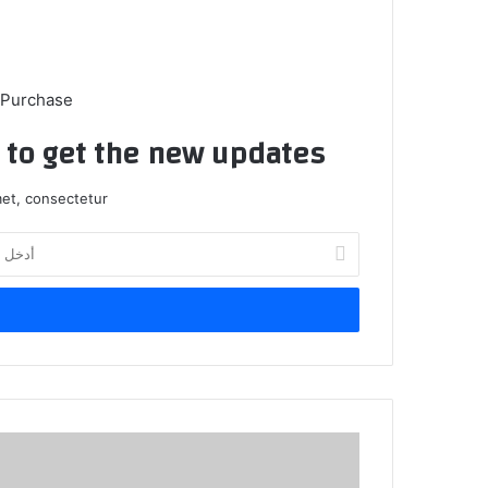
 Purchase
t to get the new updates!
et, consectetur.
أ
د
خ
ل
ب
ر
ي
د
ك
ن
ا
ي
ل