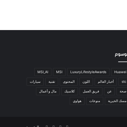
وسوم
MSI_AI
MSI
LuxuryLifestyleAwards
Huawei
stc
أخبار العالم
اللون
المحتوى
تقنية
سيارات
صحة
عن
فريق العمل
كلاسيك
مال و أعمال
مسك الخيرية
منوعات
هواوي