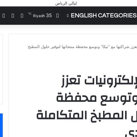
℃
35
ENGLISH CATEGORIES
تسجيل الد
مقال 
إ
Riyadh
عزز شراكتها مع “تيكا” وتوسع محفظة منتجاتها لتوفير حلول المطبخ
لكترونيات تعزز
 وتوسع محفظة
ل المطبخ المتكاملة
ي