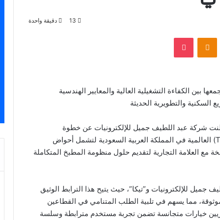
13
دقيقة واحدة
VKontak
Odnoklassniki
‫Pocket
ا بين الكفاءة التشغيلية العالية والمعايير الهندسية
ع السكنية والتطويرية الحديثة
نت شركة عبد اللطيف جميل للإلكترونيات عن خطوة
استراتيجية لتوسيع محفظة منتجات علامة “تيكا” (TEKA) العالمية في المملكة العربية السعودية لتشمل أحواض
 مع العلامة التجارية لتقديم حلول منظومة المطبخ المتكاملة
ف جميل للإلكترونيات و”تيكا”، حيث يتيح هذا الترابط الوثيق
موثوقة، مما يسهم في تلبية الطلب المتنامي في القطاعين
اريين خيارات متجانسة تضمن تجربة مستخدم مترابطة وسلسة