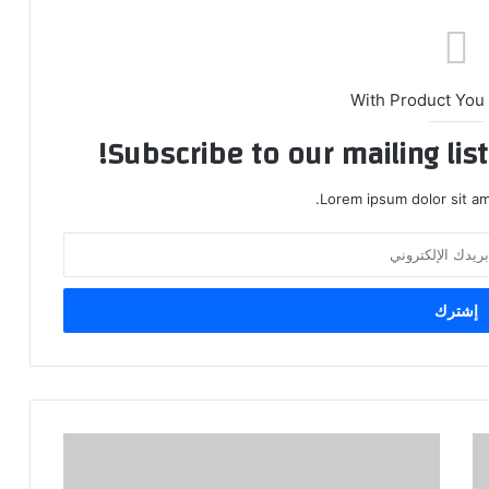
With Product You
Subscribe to our mailing lis
Lorem ipsum dolor sit am
A
b