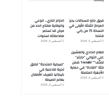
فريق جازو للسباقات يحرز
الحزام الناري… الوعي
المراكز الثلاثة الأولى في
والوقاية مفتاح الحد من
النسخة 75 من رالي
مرض قد تستمر
فنلندا
مضاعفاته لسنوات
أغسطس 5, 2026
أغسطس 5, 2026
للعام الحادي والعشرين
على التوالي “جارتنر”
تصنّف”” TrendAI ضمن
“صيدلية المتحدة” تطلق
فئة “القادة” في حماية
تجربة تفاعلية في
الأجهزة المتصلة
كيدزانيا لتعريف الأطفال
أغسطس 4, 2026
بعالم الصيدلة
أغسطس 4, 2026