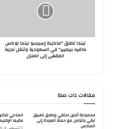
ن
إ
ج
ل
ا
ك
ت
ت
ط
ر
ل
و
ق
ن
نينجا تطلق "ماكينة إسبرسو نينجا لوكس
"
ي
كافيه بريميير" في السعودية وتنقل تجربة
م
المقهى إلى المنزل
ا
ك
ي
ن
ة
إ
س
مقالات ذات صلة
ب
ر
س
مجموعة أباريل تحتفي بإطلاق تطبيق
المناعي لتكنو
و
آيڤي بالتزامن مع حملة العودة إلى
مقرها الإقليم
ن
المدارس
ي
أغسطس 4, 2026