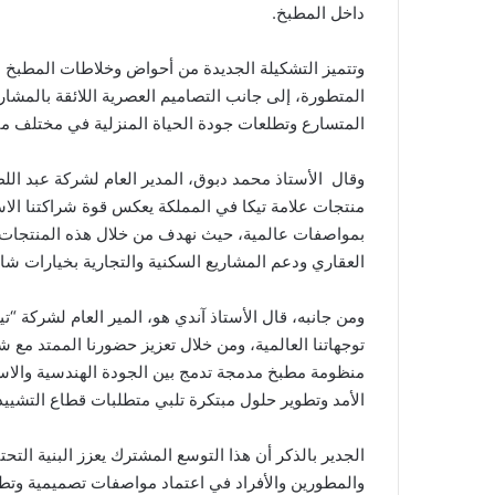
ا
داخل المطبخ.
وتتميز التشكيلة الجديدة من أحواض وخلاطات المطبخ بجمع
المتطورة، إلى جانب التصاميم العصرية اللائقة بالمشاري
المتسارع وتطلعات جودة الحياة المنزلية في مختلف م
وقال الأستاذ محمد دبوق، المدير العام لشركة عبد ال
منتجات علامة تيكا في المملكة يعكس قوة شراكتنا الاست
بمواصفات عالمية، حيث نهدف من خلال هذه المنتجات ال
العقاري ودعم المشاريع السكنية والتجارية بخيارات ش
ومن جانبه، قال الأستاذ آندي هو، المير العام لشركة 
توجهاتنا العالمية، ومن خلال تعزيز حضورنا الممتد مع 
منظومة مطبخ مدمجة تدمج بين الجودة الهندسية والاست
الأمد وتطوير حلول مبتكرة تلبي متطلبات قطاع التشييد
الجدير بالذكر أن هذا التوسع المشترك يعزز البنية التح
والمطورين والأفراد في اعتماد مواصفات تصميمية وتطوي