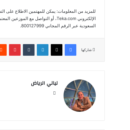
للمزيد من المعلومات: يمكن للمهتمين الاطلاع على التش
الإلكتروني Teka.com، أو التواصل مع ا
السعودية عبر الرقم المجاني 800127999.
فيسبوك
‫X
لينكدإن
‏Tumblr
بينتيريست
شاركها
ليالي الرياض
موق
ع
الوي
ب