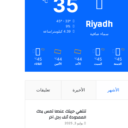
35
℃
Riyadh
45º - 33º
9%
4.39 كيلومتر/ساعة
سماء صافية
45
44
44
45
45
℃
℃
℃
℃
℃
الجمعة
السبت
الأحد
الأثنين
الثلاثاء
الأشهر
الأخيرة
تعليقات
تنتهي حريتك عندما تمس يدك
الممدودة أنف رجل آخر
يوليو 3, 2025