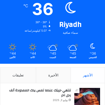
36
ا
℃
ل
م
ب
Riyadh
36º - 36º
ا
9%
ر
5.07 كيلومتر/ساعة
سماء صافية
ك
.
.
44
44
45
45
36
℃
℃
℃
℃
℃
الخميس
الجمعة
السبت
الأحد
الأثنين
الأشهر
الأخيرة
تعليقات
تنتهي حريتك عندما تمس يدك الممدودة أنف
رجل آخر
يوليو 3, 2025