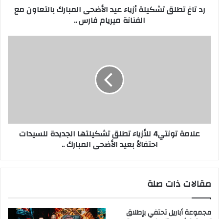
رد تاغ تطلق تشكيلة أزياء عيد الأضحى المبارك بالتعاون مع
و
ت
الفنانة ميريام فارس ..
ن
ش
ي
ك
ي
ع
ل
ل
ة
ا
أ
م
ز
ة
ي
ت
ا
و
ء
ن
ع
ت
علامة تونتي4 للأزياء تطلق تشكيلتها الجديدة للسيدات
ي
ي
احتفالاً بعيد الأضحى المبارك ..
د
4
ا
ل
ل
ل
أ
أ
مقالات ذات صلة
ض
ز
ح
ي
ى
ا
مجموعة أباريل تحتفي بإطلاق
ا
ء