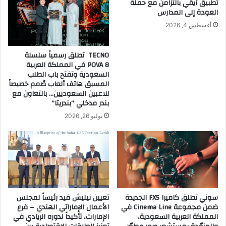
تطبيق آيڤي بالتزامن مع حملة
ل
ت
العودة إلى المدارس
م
ط
أغسطس 4, 2026
ب
ل
ا
ق
ر
ت
TECNO تطلق رسمياً سلسلة
ك
ش
POVA 8 في المملكة العربية
ب
ك
السعودية وتفتح باب الطلب
ا
ي
المسبق هاتف ألعاب صُمم خصيصاً
ل
للاعبين السعوديين… بالتعاون مع
ل
بندر مدخلي “بندريتا”
ت
ت
ع
ه
يوليو 26, 2026
ا
ا
و
ا
ن
ل
م
ج
ع
د
ا
ي
ل
د
سوني تطلق كاميرا FX5 الجديدة
تعيين نيليش فيد رئيساً لمجلس
ف
ة
ضمن مجموعة Cinema Line في
الأعمال الإماراتي الهندي – فرع
ن
ل
المملكة العربية السعودية،
الإمارات، تأكيداً لدوره الريادي في
ا
ل