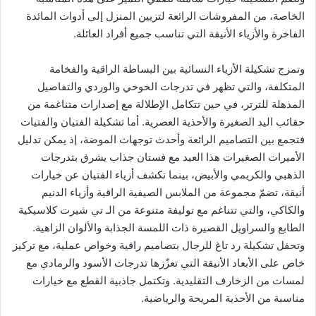
ن
الخاصة، من المفروشات الرائعة لتزيين المنزل إلى أدوات المائدة
ي
الفاخرة والأزياء الأنيقة التي تناسب جميع أفراد العائلة.
ا
وتمزج تشكيلة الأزياء النسائية بين البساطة الراقية والفخامة
المتكلفة، والتي تظهر في تدرجات الخوخي والوردي والتفاصيل
المذهلة للترتر، في حين تتكامل الإطلالة مع إصدارات متناغمة من
حقائب اليد الصغيرة والأحذية العصرية. أما تشكيلة الفتيان والفتيات
فتجمع بين التصاميم الرائعة وأحدث توجهات الموضة، إذ يمكن تدليل
الأميرات الصغيرات هذا العيد مع فستان جذاب يشرق بتدرجات
الذهبي والكريمي والأبيض، بينما تكشف أزياء الفتيان عن خيارات
أنيقة، تضمّ مجموعة من الملابس الصيفية الراقية وأزياء الدنيم
والكاكي، والتي تتناغم مع توليفة متنوعة من الـ تي شيرت كلاسيكية
الطابع والسراويل القصيرة ذات اللمسة الجذابة والألوان الزاهية.
وتحفل تشكيلة رد تاغ للرجال بتصاميم راقية وخواص عملية، مع تركيز
خاص على الأبعاد الأنيقة التي تعزّزها تدرجات الأسود والرمادي مع
لمسات من الزخارف التقليدية. وتكتمل جاذبية القطع مع خيارات
مناسبة من الأحذية المريحة والرياضية.