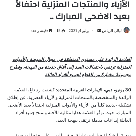
الأزياء والمنتجات المنزلية احتفالاً
بعيد الاضحى المبارك ..
ليالي الرياض
أ
يوليو 4, 2021
15
دقيقة واحدة
ر
س
ل
العلامة الرائدة على مستوى المنطقة في مجال الموضة والأدوات
ب
المنزلية ترتقي باحتفالات العيد إلى آفاق جديدة من البهجة، وتطرح
ر
مجموعةً مختارةً من القطع لجميع أافراد العائلة
ي
د
ا
30 يونيو، دبي، الإمارات العربية المتحدة:
كشفت رد تاغ، العلامة
إ
الرائدة والمتخصصة بالمنتجات المنزلية والأزياء العصرية، عن إطلاق
ل
تشكيلة جديدة كلياً من الأزياء والأدوات المنزلية احتفالاً بعيد الأضحى
ك
المبارك، حيث توفّر العلامة هدايا مثالية للأحبة وتمنح جميع أفراد
ت
العائلة إبداعات مذهلة ترتقي ببهجة العيد.
ر
و
وتضمّ التشكيلة خيارات شاملة تضفي التميز على هذه المناسبة