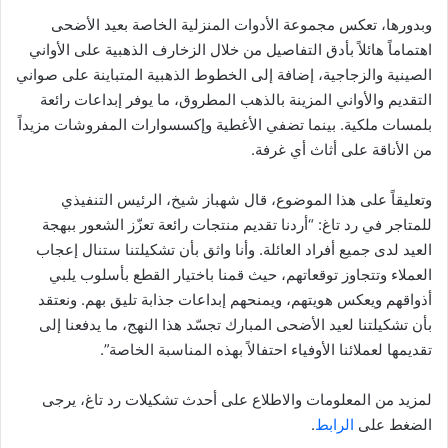
وبدورها، تعكس مجموعة الأدوات المنزلية الخاصة بعيد الأضحى
اهتماماً هائلاً بأدق التفاصيل من خلال الزخارف الذهبية على الأواني
الصينية والزجاجية، إضافة إلى الخطوط الذهبية المتباينة على صواني
التقديم والأواني المزينة بالذهب المطروق، ما يوفر إبداعات رائعة
بلمسات ملكية. بينما تضفي الأغطية وإكسسوارات المفروشات مزيداً
من الأناقة على أثاث أي غرفة.
وتعليقاً على هذا الموضوع، قال شهباز شيخ، الرئيس التنفيذي
للمتاجر في رد تاغ: “أردنا تقديم منتجات رائعة تعزّز الشعور ببهجة
العيد لدى جميع أفراد العائلة. وأنا واثق بأن تشكيلتنا ستنال إعجاب
العملاء وتتجاوز توقعاتهم، حيث قمنا باختيار القطع بأسلوب يلبي
أذواقهم ويعكس هويتهم، ويمنحهم إبداعات جذابة تليق بهم. ونعتقد
بأن تشكيلتنا لعيد الأضحى المبارك تجسّد هذا النهج، ما يدفعنا إلى
تقديمها لعملائنا الأوفياء احتفالاً بهذه المناسبة الخاصة”.
لمزيد من المعلومات والاطلاع على أحدث تشكيلات رد تاغ، يرجى
الضغط على
الرابط
.