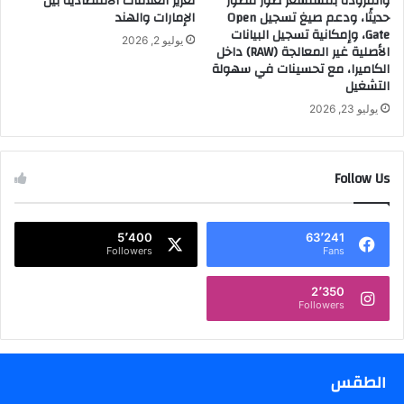
والمزوّدة بمستشعر صور مطوّر
تعزيز العلاقات الاقتصادية بين
ن
س
حديثًا، ودعم صيغ تسجيل Open
الإمارات والهند
ة
ي
Gate، وإمكانية تسجيل البيانات
يوليو 2, 2026
م
د
الأصلية غير المعالجة (RAW) داخل
ي
ا
الكاميرا، مع تحسينات في سهولة
ر
ت
التشغيل
ي
ا
يوليو 23, 2026
ا
ح
م
ت
ف
ف
Follow Us
ا
ا
ر
ل
س
اً
.
ب
5٬400
63٬241
.
Followers
Fans
ع
ي
د
2٬350
Followers
ا
ل
أ
ض
الطقس
ح
ى