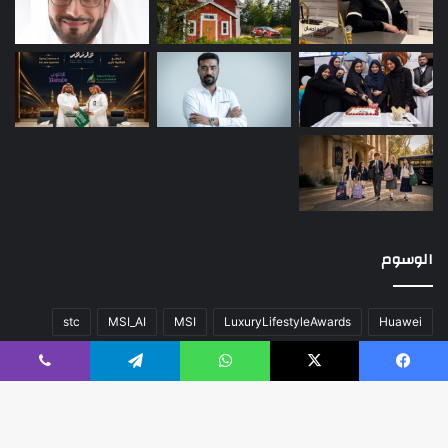
الوسوم
stc
MSI_AI
MSI
LuxuryLifestyleAwards
Huawei
أخبار العالم
اللون
المحتوى
تقنية
سيارات
صحة
عن
فيسبوك
‫X
واتساب
تيلقرام
ڤايبر
فريق العمل
كلاسيك
مال و أعمال
مسك الخيرية
منوعات
هواوي