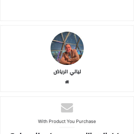
ليالي الرياض
موق
ع
الوي
ب
With Product You Purchase