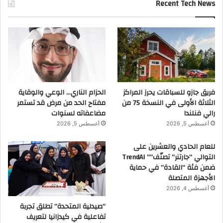
Recent Tech News
فريق جازو للسباقات يحرز المراكز
الحزام الناري… الوعي والوقاية
الثلاثة الأولى في النسخة 75 من
مفتاح الحد من مرض قد تستمر
رالي فنلندا
مضاعفاته لسنوات
أغسطس 5, 2026
أغسطس 5, 2026
للعام الحادي والعشرين على
التوالي “جارتنر” تصنّف”” TrendAI
ضمن فئة “القادة” في حماية
الأجهزة المتصلة
أغسطس 4, 2026
“صيدلية المتحدة” تطلق تجربة
تفاعلية في كيدزانيا لتعريف