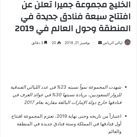
الخليج مجموعة جميرا تعلن عن
افتتاح سبعة فنادق جديدة في
المنطقة وحول العالم في 2019
ليالي الرياض
أ
نوفمبر 21, 2018
20
3 دقائق
ر
س
ل
ب
ر
شهدت المجموعة نمواً نسبته 23% في عدد الليالي الفندقية
ي
د
للزوار السعوديين، بزيادة نسبتها 30% في عوائد الغرف في
ا
فنادقها خارج دولة الإمارات البالغة مقارنة بعام 2017
إ
اعتباراً من تاريخه وحتى نهاية 2019، تعتزم المجموعة افتتاح
ل
أول فنادقها في المملكة وستة فنادق جديدة في المنطقة
ك
والعالم
ت