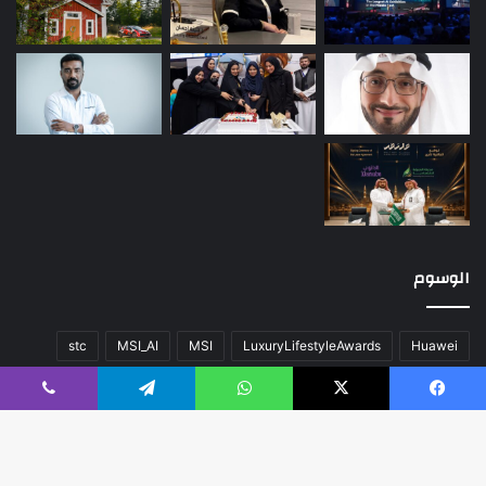
الوسوم
stc
MSI_AI
MSI
LuxuryLifestyleAwards
Huawei
أخبار العالم
اللون
المحتوى
تقنية
سيارات
صحة
عن
فيسبوك
‫X
واتساب
تيلقرام
ڤايبر
فريق العمل
كلاسيك
مال و أعمال
مسك الخيرية
منوعات
هواوي