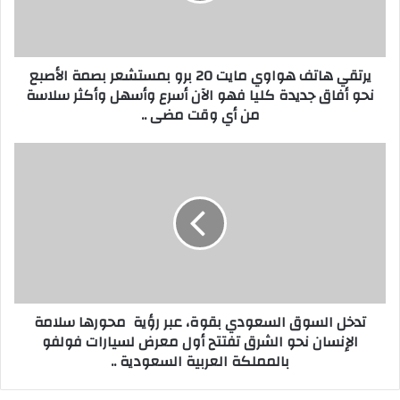
ك
ا
ت
ت
ر
ف
يرتقي هاتف هواوي مايت 20 برو بمستشعر بصمة الأصبع
و
ه
نحو أفاق جديدة كليا فهو الآن أسرع وأسهل وأكثر سلاسة
ن
و
من أي وقت مضى ..
ي
ا
و
ي
ت
م
د
ا
خ
ي
ل
ت
ا
2
ل
0
س
ب
و
ر
ق
تدخل السوق السعودي بقوة، عبر رؤية محورها سلامة
و
ا
الإنسان نحو الشرق تفتتح أول معرض لسيارات فولفو
ب
ل
م
بالمملكة العربية السعودية ..
س
س
ع
ت
و