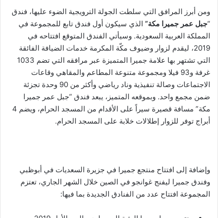
ومن أبرز المرافق التي سلطت الجولة الترويجية الضوء عليها، فندق
“
جبل عمر جميرا مكة”
الذي سيكون أول فندق تابع للمجموعة في
المملكة العربية السعودية. وسيأتي الفندق المتوقع افتتاحه في
2019، ليقدم لزوار وضيوف مكّة المكرمة خدمات الضيافة الفائقة
التي تشتهر بها علامة جميرا المتميزة عبر مرافقه التي تضم 1033
غرفة و93 فيلا ومجموعة متنوعة المطاعم والمقاهي وقاعات
الاجتماعات وصالة تنفيذية وناد رياضي وأكثر من 90 وحدة تجزئة
ضمن مجمع واحد. وبموقعه المتميز، يبعد فندق “جبل عمر جميرا
مكة” مسافة قصيرة سيراً على الأقدام من المسجد الحرام، ويضم 4
أبراج توفر للزوار إطلالات خلابة على المسجد الحرام.
وإضافة إلى افتتاح منتجع جميرا في جزيرة السعديات في أبوظبي
وفندق جميرا ليفنج غوانجو في الصين خلال الشهر الجاري، تعتزم
المجموعة افتتاح عدد من الفنادق الجديدة بما فيها: