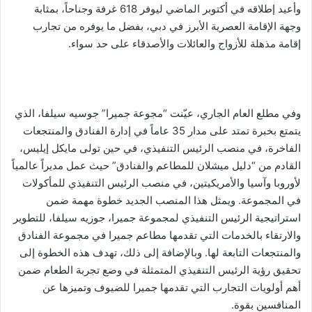
وأعيد إطلاقه في أكتوبر الماضي ليوفر 618 غرفة وجناحاً، بمثابة
وجهة الإقامة العصرية الأبرز في دبي، بفضل ما يوفره من تجارب
إقامة مذهلة للأزواج والعائلات والأصدقاء على حد سواء.
وفي مطلع العام الجاري، عيّنت “مجوعة جميرا” جوسيه
سيلفا، الذي
يتمتع بخبرة تمتد على مدار 35 عاماً في إدارة الفنادق والمنتجعات
الفاخرة، في منصب الرئيس التنفيذي، في حين تولى مايكل إيليس،
القادم من “دليل ميشلان للمطاعم والفنادق” حيث عمل مديراً عالمياً
لأوروبا وآسيا والأمريكيتين، في منصب الرئيس التنفيذي للمأكولات
في المجموعة. ويمثل هذا المنصب الجديد خطوة مهمة ضمن
استراتيجية الرئيس التنفيذي لمجموعة جميرا، جوزيه سيلفا، للتطوير
والارتقاء بالخدمات التي تقدمها مطاعم جميرا في مجموعة الفنادق
والمنتجعات التابعة لها. وبالإضافة إلى ذلك، تهدف هذه الخطوة إلى
تحقيق رؤية الرئيس التنفيذي المتمثلة في وضع تجربة الطعام ضمن
أهم أولويات التجارب التي تقدمها جميرا للضيوف وتميزها عن
المنافسين بقوة.