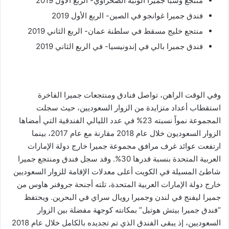
منتجع وسبا جميرا الوثبة الصحراوي- الربع الأول 2019
فندق جميرا غوانجو في الصين- الربع الأول 2019
منتجع خليج مسقط في سلطنة عمان- الربع الثاني 2019
فندق جميرا بالي في إندونيسيا- في الربع الثاني 2019
وفي الوقت الراهن، تواصل فنادق ومنتجعات جميرا الفاخرة
استقطاب أعداد متزايدة من الزوار السعوديين، حيث سجلت
المجموعة نمواً نسبته 23% في عدد الليالي الفندقية التي أمضاها
الزوار السعوديون خلال عام 2018 مقارنة مع عام 2017، بينما
ارتفعت عوائد غرف مرافق مجموعة جميرا خارج دولة الإمارات
العربية المتحدة بنسبة قدرها 30%. وقد سجل فندق ومنتجع جميرا
شاطئ المسيلة في الكويت أعلى معدلات الإقامة للزوار السعوديين
خارج دولة الإمارات العربية المتحدة، تلته أجنحة جروفنر هاوس من
جميرا ليفنج في لندن وجميرا رويال سراي في البحرين. ويحتفظ
“فندق جميرا بيتش هوتيل” بمكانته كوجهة مفضلة بين الزوار
السعوديين، إذ يبقى الفندق الذي تم تجديده بالكامل خلال عام 2018