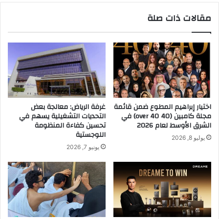
ش
د
مقالات ذات صلة
ع
ي
ر
ب
ب
ق
ص
و
م
ة
ة
،
ا
ع
ل
ب
أ
ر
اختيار إبراهيم المطوع ضمن قائمة
غرفة الرياض: معالجة بعض
ص
ر
مجلة كامبين (40 over 40) في
التحديات التشغيلية يسهم في
ب
ؤ
الشرق الأوسط لعام 2026
تحسين كفاءة المنظومة
ع
ي
اللوجستية
يوليو 8, 2026
ن
ة
يونيو 7, 2026
ح
و
م
أ
ح
ف
و
ا
ر
ق
ه
ج
ا