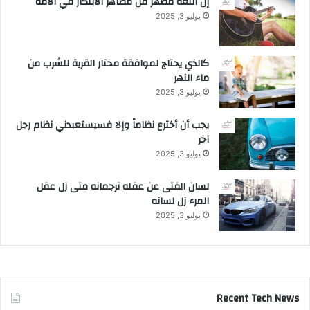
إن اللغة مظهر من مظاهر الابتكار في الأمة
ى
و
يوليو 3, 2025
.
ب
.
ا
ل
كالذي يحتاج لموافقة مختار القرية للشرب من
م
ماء النهر
م
يوليو 3, 2025
ل
ك
يجب أن أخترع نظاماً وإلا فسيستعبدني نظام رجل
ة
آخر
ا
يوليو 3, 2025
ل
ع
لسان الفتى عن عقله ترجمانه متى زل عقل
ر
المرء زل لسانه
ب
ي
يوليو 3, 2025
ة
ا
ل
س
ع
Recent Tech News
و