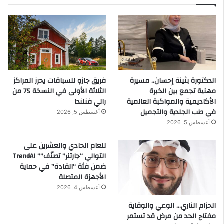
د
ي
ة
.
.
الدكتورة بثينة إحسان.. مسيرة
فريق جازو للسباقات يحرز المراكز
مهنية تجمع بين الخبرة
الثلاثة الأولى في النسخة 75 من
الأكاديمية والمواكبة العالمية
رالي فنلندا
في طب الجلدية والتجميل
أغسطس 5, 2026
أغسطس 5, 2026
للعام الحادي والعشرين على
التوالي “جارتنر” تصنّف”” TrendAI
ضمن فئة “القادة” في حماية
الأجهزة المتصلة
أغسطس 4, 2026
الحزام الناري… الوعي والوقاية
مفتاح الحد من مرض قد تستمر