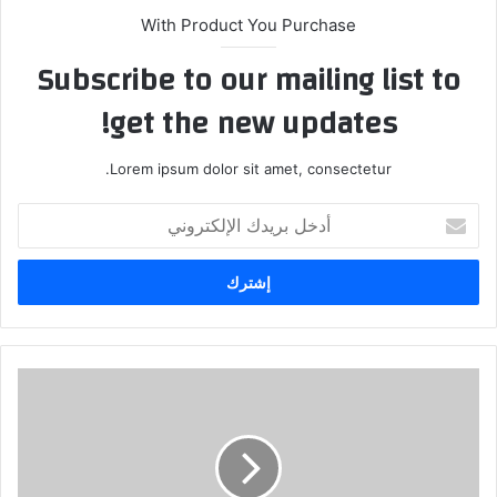
With Product You Purchase
Subscribe to our mailing list to
get the new updates!
Lorem ipsum dolor sit amet, consectetur.
أ
د
خ
ل
ب
ر
ي
د
ي
ك
ر
ا
ت
ل
ق
إ
ي
ل
ه