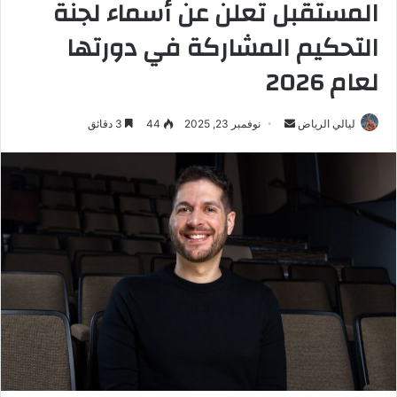
المستقبل تعلن عن أسماء لجنة
التحكيم المشاركة في دورتها
لعام 2026
ليالي الرياض
أ
نوفمبر 23, 2025
44
3 دقائق
ر
س
ل
ب
ر
ي
د
ا
إ
ل
ك
ت