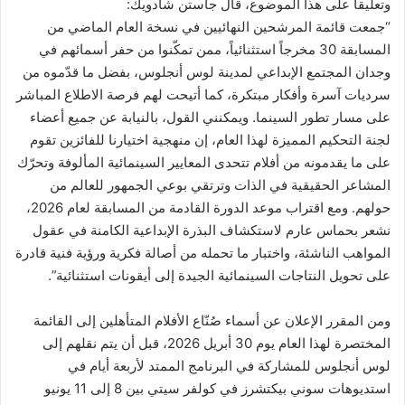
وتعليقاً على هذا الموضوع، قال جاستن شادويك:
“جمعت قائمة المرشحين النهائيين في نسخة العام الماضي من
المسابقة 30 مخرجاً استثنائياً، ممن تمكّنوا من حفر أسمائهم في
وجدان المجتمع الإبداعي لمدينة لوس أنجلوس، بفضل ما قدّموه من
سرديات آسرة وأفكار مبتكرة، كما أتيحت لهم فرصة الاطلاع المباشر
على مسار تطور السينما. ويمكنني القول، بالنيابة عن جميع أعضاء
لجنة التحكيم المميزة لهذا العام، إن منهجية اختيارنا للفائزين تقوم
على ما يقدمونه من أفلام تتحدى المعايير السينمائية المألوفة وتحرّك
المشاعر الحقيقية في الذات وترتقي بوعي الجمهور للعالم من
حولهم. ومع اقتراب موعد الدورة القادمة من المسابقة لعام 2026،
نشعر بحماس عارم لاستكشاف البذرة الإبداعية الكامنة في عقول
المواهب الناشئة، واختبار ما تحمله من أصالة فكرية ورؤية فنية قادرة
على تحويل النتاجات السينمائية الجيدة إلى أيقونات استثنائية”.
ومن المقرر الإعلان عن أسماء صُنّاع الأفلام المتأهلين إلى القائمة
المختصرة لهذا العام يوم 30 أبريل 2026، قبل أن يتم نقلهم إلى
لوس أنجلوس للمشاركة في البرنامج الممتد لأربعة أيام في
استديوهات سوني بيكتشرز في كولفر سيتي بين 8 إلى 11 يونيو