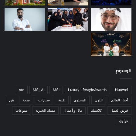
الوسوم
stc
MSI_AI
MSI
LuxuryLifestyleAwards
Huawei
أخبار العالم
اللون
المحتوى
تقنية
سيارات
صحة
عن
فريق العمل
كلاسيك
مال و أعمال
مسك الخيرية
منوعات
هواوي