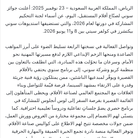
ر
الرياض، المملكة العربية السعودية – 23 نوفمبر 2025: أعلنت جوائز
و
سوني لصنّاع أفلام المستقبل، اليوم، عن أسماء لجنة التحكيم
ن
المشاركة في دورتها لعام 2026، والتي تستضيفها استديوهات سوني
ي
بيكتشرز في كولفر سيتي بين 8 و11 يونيو 2026.
ا
وتواصل الفعالية في نسختها الرابعة تسليط الضوء على أبرز المواهب
الصاعدة ومنحها الزخم الإبداعي اللازم لدفع مسيرتها المهنية نحو
الأمام. وسرعان ما تحوّلت هذه المبادرة، التي انطلقت بالتعاون بين
منظمة كريو وشركة سوني، إلى برنامج سنوي يحتفي بالأفلام
القصيرة ويوفّر لمبدعيها الناشئين، ممن يمتلكون رؤية فنية جريئة
وقدرة على الارتقاء بمشهد السينما، فرصة قيّمة للتواصل وبناء
العلاقات مع المجتمع العالمي لصناعة الأفلام. ويحظى المتأهلون إلى
القائمة القصيرة بفرصة السفر إلى لوس أنجلوس للمشاركة في
برنامج حصري يضمّ جلساتٍ تفاعلية ودروساً تعليمية احترافية. كما
يتسنّى لهم الانضمام إلى مجموعة مختارة من العروض وورش العمل،
ضمن جولات مخصصة تتيح لهم الاطلاع على كواليس صناعة الأفلام.
وتوفر الفعالية منصة نادرة تجمع الخبرة العميقة والمهارة الحرفية