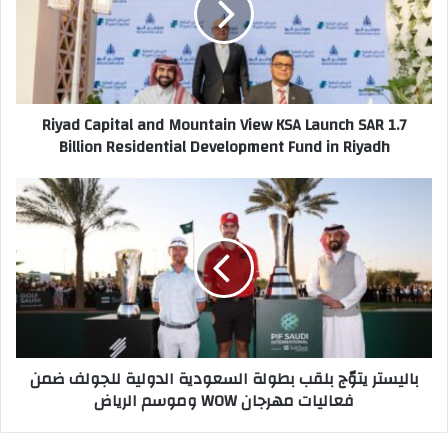
إ
d
ل
C
ك
a
ت
p
ر
i
Riyad Capital and Mountain View KSA Launch SAR 1.7
و
t
Billion Residential Development Fund in Riyadh
ن
a
ي
l
a
ب
n
ا
d
ل
M
ي
o
س
u
ت
n
ر
t
ي
a
ت
باليستر يتوّج بلقب بطولة السعودية الدولية للجولف ضمن
i
وّ
فعاليات مهرجان WOW وموسم الرياض
n
ج
V
ب
i
ل