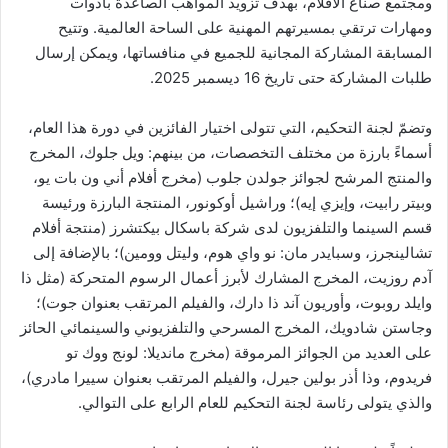
ومجتمع صنّاع الأفلام، بهدف تزويد المواهب الصاعدة بأدوات
ومهارات ترتقي بمسيرتهم المهنية على الساحة العالمية. وتتيح
المسابقة المشاركة المجانية للجميع في منافساتها، ويمكن إرسال
طلبات المشاركة حتى تاريخ 16 ديسمبر 2025.
وتضمّ لجنة التحكيم، التي تتولى اختيار الفائزين في دورة هذا العام،
أسماءً بارزة من مختلف التخصصات، من بينهم: ويل جلوك، المخرج
والمنتج المرشح لجوائز جولدن جلوب (مخرج أفلام أني ون بات يو،
وبيتر رابيت، وإيزي إيه)؛ وراشيل أوكونور، المنتجة البارزة ورئيسة
قسم السينما والتلفزيون لدى شركة باسكال بيكتشرز (منتجة أفلام
تشالينجرز، وسبايدر مان: نو واي هوم، وليتل وومين)؛ بالإضافة إلى
آدم روزيت، المخرج المشارك لأبرز أعمال الرسوم المتحركة (مثل ذا
وايلد روبوت، وأوريون آند ذا دارك، والفيلم المرتقب بعنوان جوت)؛
وجاستن شادويك، المخرج المسرحي والتلفزيوني والسينمائي الحائز
على العديد من الجوائز المرموقة (مخرج مانديلا: لونج ووك تو
فريدوم، وذا أذر بولين جيرل، والفيلم المرتقب بعنوان سييرا مادري)،
والذي يتولى رئاسة لجنة التحكيم للعام الرابع على التوالي.