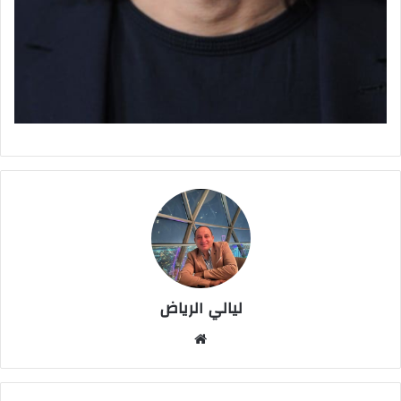
ليالي الرياض
موق
ع
الوي