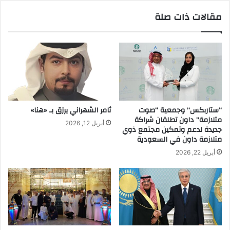
e
ق
مقالات ذات صلة
w
ب
K
ب
S
ط
A
و
L
ل
a
ة
u
ا
n
ل
c
س
“ستاربكس” وجمعية “صوت
ثامر الشهراني يرزق بـ «هنا»
h
ع
متلازمة” داون تطلقان شراكة
أبريل 12, 2026
S
و
جديدة لدعم وتمكين مجتمع ذوي
A
د
متلازمة داون في السعودية
R
ي
أبريل 22, 2026
1
ة
.
ا
7
ل
B
د
i
و
l
ل
l
ي