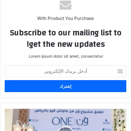
ب
With Product You Purchase
Subscribe to our mailing list to
get the new updates!
Lorem ipsum dolor sit amet, consectetur.
أ
د
خ
ل
ب
ر
ي
د
R
ك
i
ا
y
ل
a