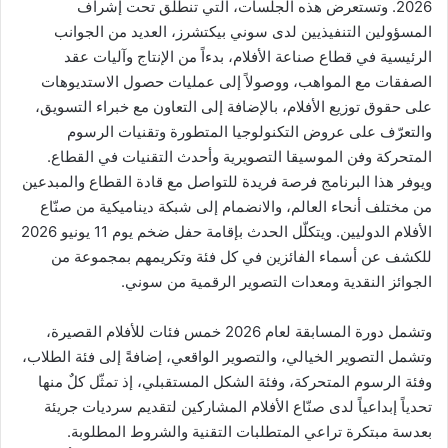
2026. وتستعرض هذه الجلسات، التي تنطلق تحت إشراف
المسؤولين التنفيذيين لدى سوني بيكتشرز، العديد من الجوانب
الرئيسية في قطاع صناعة الأفلام، بدءاً من الإنتاج وآليات عقد
الصفقات مع المواهب، ووصولاً إلى عمليات حصول الاستديوهات
على حقوق توزيع الأفلام، بالإضافة إلى التعاون مع خبراء التسويق،
والتعرّف على عروض التكنولوجيا المتطورة وتقنيات الرسوم
المتحركة وفن الموسيقا التصويرية وأحدث التقنيات في القطاع.
ويوفر هذا البرنامج فرصة فريدة للتواصل مع قادة القطاع والمبدعين
من مختلف أنحاء العالم، والانضمام إلى شبكة ديناميكية من صنّاع
الأفلام الدوليين. ويتكلّل الحدث بإقامة حفل ضخم يوم 11 يونيو 2026
للكشف عن أسماء الفائزين في كل فئة وتكريمهم بمجموعة من
الجوائز النقدية ومعدات التصوير الرقمية من سوني.
وتشمل دورة المسابقة لعام 2026 خمس فئات للأفلام القصيرة،
وتشمل التصوير الخيالي، والتصوير الواقعي، إضافةً إلى فئة الطلاب،
وفئة الرسوم المتحركة، وفئة الشكل المستقبلي، إذ تمثّل كلٌ منها
تحدياً إبداعياً لدى صنّاع الأفلام المشاركين لتقديم سرديات جريئة
بعدسة مبتكرة تراعي المتطلبات التقنية والشروط المطلوبة.