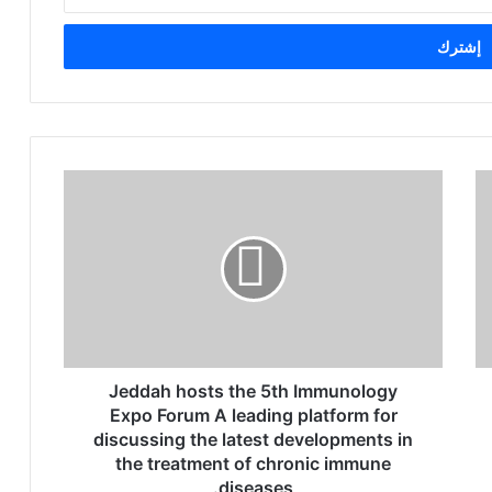
J
e
d
d
a
h
h
o
s
Jeddah hosts the 5th Immunology
t
s
Expo Forum A leading platform for
t
discussing the latest developments in
h
the treatment of chronic immune
e
diseases.