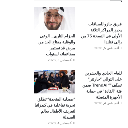
فريق جازو للسباقات
يحرز المراكز الثلاثة
الحزام الناري… الوعي
الأولى في النسخة 75 من
والوقاية مفتاح الحد من
رالي فنلندا
مرض قد تستمر
أغسطس 5, 2026
مضاعفاته لسنوات
أغسطس 5, 2026
للعام الحادي والعشرين
على التوالي “جارتنر”
تصنّف”” TrendAI ضمن
فئة “القادة” في حماية
الأجهزة المتصلة
“صيدلية المتحدة” تطلق
أغسطس 4, 2026
تجربة تفاعلية في كيدزانيا
لتعريف الأطفال بعالم
الصيدلة
أغسطس 4, 2026