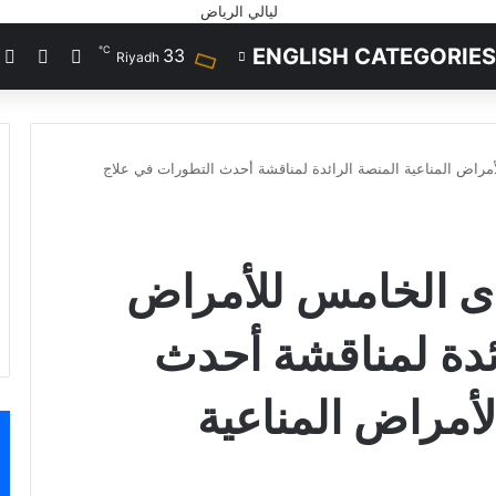
℃
ENGLISH CATEGORIES
33
تسجيل ال
مقال 
إ
Riyadh
راض المناعية المنصة الرائدة لمناقشة أحدث التطورات في علاج
ى الخامس للأمراض
ائدة لمناقشة أحدث
أمراض المناعية