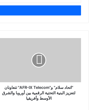
د
خ
ل
ب
ر
ي
د
ك
"
ا
ا
ل
ت
إ
ح
ل
ا
ك
د
ت
س
ر
ل
و
ا
ن
م
"اتحاد سلام" و"AFR-IX Telecom" تتعاونان
ي
"
لتعزيز البنية التحتية الرقمية بين أوروبا والشرق
و
الأوسط وأفريقيا
"
A