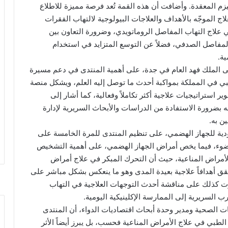
يزم المعقدة. وأضافت أن هذه القمة تُعد فرصة مميزة للاطلاع
 الموجّه بالأهداف والعلاجات البيولوجية لالتهاب الفقرات
ي علاج التهاب المفاصل الروماتويدي، وضرورة التعاون بين
المفاصل الصدفي، فضلاً عن التوسع المتزايد في استخدام
 الملك فهد العام في جدة، على أهمية المنتدى في دعم مسيرة
ي في المملكة بمواكبة أحدث ما توصل إليه العلم، ويشكل منصة
استراتيجيات علاجية أكثر تكاملاً وفعالية، كما أشار إلى
جه بضرورة الاستفادة من الدراسات والأبحاث السريرية لإدارة
ن به.
ودية للجهاز الهضمي، على تنظيم المنتدى للمرة الخامسة على
الضوء، فيما يخص أمراض الجهاز الهضمي، على أهمية التشخيص
ن الأمراض المناعية، حيث أن التحرك المبكر في علاج أمراض
قق أهدافاً علاجية بعيدة المدى وهو ما ينعكس بشكل مباشر على
 كذلك على مناقشة أحدث التوجهات العلاجية في التهاب
 السريرية إلى الممارسة الإكلينيكية اليومية.
سات الصحية ومدير وحدة أبحاث اقتصاديات الدواء، أن المنتدى
الطبي في علاج الأمراض المناعية فحسب، بل يبرز أيضاً الأثر