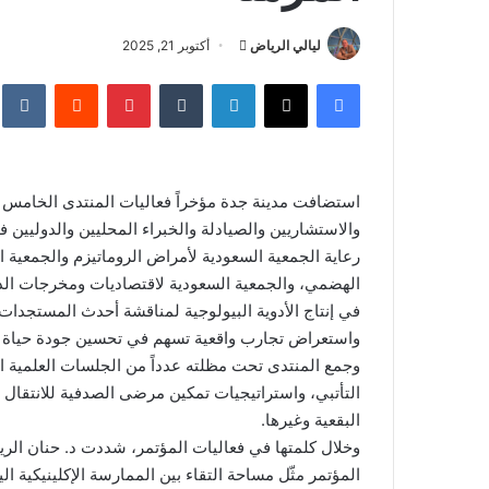
ليالي الرياض
أ
أكتوبر 21, 2025
ر
فيسبوك
‫X
لينكدإن
‏Tumblr
بينتيريست
‏Reddit
‏te
س
ل
ب
ر
ي
والاستشاريين والصيادلة والخبراء المحليين والدوليين
د
رعاية الجمعية السعودية لأمراض الروماتيزم والجمعية ا
ا
إ
الهضمي، والجمعية السعودية لاقتصاديات ومخرجات الدو
ل
في إنتاج الأدوية البيولوجية لمناقشة أحدث المستجدات ا
ك
واستعراض تجارب واقعية تسهم في تحسين جودة حياة ا
ت
وجمع المنتدى تحت مظلته عدداً من الجلسات العلمية الت
ر
التأتبي، واستراتيجيات تمكين مرضى الصدفية للانتقال
و
البقعية وغيرها.
ن
وخلال كلمتها في فعاليات المؤتمر، شددت د. حنان الري
ي
المؤتمر مثّل مساحة التقاء بين الممارسة الإكلينيكية اليو