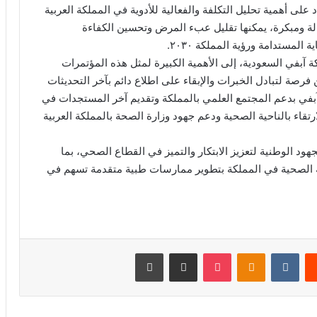
لى أهمية تحليل التكلفة والفعالية للأدوية في المملكة العربية
الة ومبكرة، يمكنها تقليل عبء المرض وتحسين الكفاءة
لمستدامة ورؤية المملكة ٢٠٣٠.
ة آبفي السعودية، إلى الأهمية الكبيرة لمثل هذه المؤتمرات
رصة لتبادل الخبرات والإبقاء على اطلاع دائم بآخر التحديثات
 آبفي بدعم المجتمع العلمي بالمملكة وتقديم آخر المستجدات في
تقاء بالناحية الصحية ودعم جهود وزارة الصحة بالمملكة العربية
هود الوطنية لتعزيز الابتكار والتميز في القطاع الصحي، بما
ويؤكد التزام المنظومة الصحية في المملكة بتطوير ممارسات طبية متقدمة تسهم في
‏Reddit
‏VKontakte
Odnoklassniki
‫Pocket
مشاركة عبر البريد
طباعة