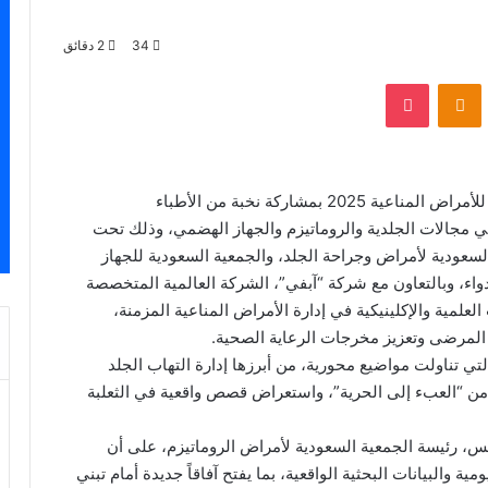
34
2 دقائق
VKontak
Odnoklassniki
‫Pocket
استضافت مدينة جدة مؤخراً فعاليات المنتدى الخامس للأمراض المناعية 2025 بمشاركة نخبة من الأطباء
 في مجالات الجلدية والروماتيزم والجهاز الهضمي، وذلك تحت
لسعودية لأمراض وجراحة الجلد، والجمعية السعودية للجهاز
اء، وبالتعاون مع شركة “آبفي”، الشركة العالمية المتخصصة
لعلمية والإكلينيكية في إدارة الأمراض المناعية المزمنة،
لمرضى وتعزيز مخرجات الرعاية الصحية.
ي تناولت مواضيع محورية، من أبرزها إدارة التهاب الجلد
 من “العبء إلى الحرية”، واستعراض قصص واقعية في الثعلبة
س، رئيسة الجمعية السعودية لأمراض الروماتيزم، على أن
مية والبيانات البحثية الواقعية، بما يفتح آفاقاً جديدة أمام تبني