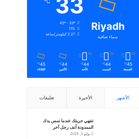
33
℃
Riyadh
45º - 33º
11%
2.27 كيلومتر/ساعة
سماء صافية
45
44
44
44
45
℃
℃
℃
℃
℃
الجمعة
السبت
الأحد
الأثنين
الثلاثاء
الأشهر
الأخيرة
تعليقات
تنتهي حريتك عندما تمس يدك
الممدودة أنف رجل آخر
يوليو 3, 2025