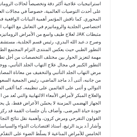
ا
استراتيجيات علاجية أكثر دقة وتخصيصاً لحالات الرومات
على أحدث التوصيات العالمية، خصوصاً في مجالات العلاج
المحوري. كما ناقش المؤتمر أهمية البيانات الواقعية ف
اختصاصي الجلدية والروماتيزم في التعامل مع التهاب 
مثبطات JAK لعلاج طيف واسع من الأمراض الروماتيزمية.
وصرح د.عبد الله البدري، رئيس قسم الجلدية، مستشفى
التطور الطبي حيث يعكس المنتدى التزام المجتمع الطب
مهمة لتعزيز الحوار بين مختلف التخصصات من أجل تطوير 
التطور الكبير في مجال علاج التهاب الجلد التأتبي، وو
مرض التهاب الجلد التأتبي والتخفيف من معاناة المصابي
من جانبه، أثنى أ.د ماجد الماضي، رئيس الجمعية السع
التوالي و أثنى على القائمين على تنظيمه، كما ألقى 
والعلاج المبكر لأمراض الأمعاء الالتهابية والتي تُعد م
الجهاز الهضمي المزمنة لا يحسّن الأعراض فقط، بل يح
جودة حياة المرضى، وأضاف بأن جلسات القمة قد ركزت
القولون التقرحي ومرض كرون، وأهمية نقل نتائج التجارب
وأشار أ.د يزيد الرثيع، أستاذ اقتصاديات الدواء والسيا
الخامس للأمراض المناعية لا يسلّط الضوء على التقدّم 