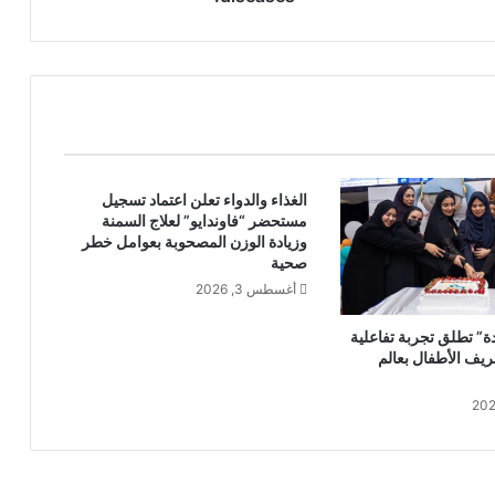
5
t
h
I
m
m
u
n
o
الغذاء والدواء تعلن اعتماد تسجيل
مستحضر “فاوندايو” لعلاج السمنة
l
وزيادة الوزن المصحوبة بعوامل خطر
o
صحية
g
أغسطس 3, 2026
y
E
ة” تطلق تجربة تفاعلية
x
عريف الأطفال بعالم
p
o
F
o
r
u