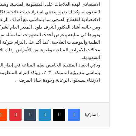
الاقتصادي لهذه العلاجات على المنظومة الصحية. وشدد ع
السعودية، وكذلك ضرورة تبني استراتيجيات علاجية فعّ
الاقتصادية للقطاع الصحي بما يتماشى مع أهداف الرعاية ا
ومن جانبه أشاد الدكتور أشرف داود، المدير العام لشرك
ودورها في متابعة وعرض أحدث التطورات لما تمثله من ف
الطبية والتوصيات العلاجية، كما أكد على التزام شركة
مجالات الأمراض المناعية وغيرها من الأمراض وذلك للار
السعودية.
ويأتي انعقاد المنتدى الخامس لعلم المناعة في إطار الج
يتماشى مع رؤية المملكة ٢٠٣٠، 
الارتقاء بمستوى الرعاية وجودة حياة المرضى.
فيسبوك
‫X
لينكدإن
‏Tumblr
بينتيريست
شاركها