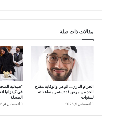
F
R
-
I
X
مقالات ذات صلة
T
e
l
e
c
o
m
"
ت
الحزام الناري… الوعي والوقاية مفتاح
“صيدلية المتحد
ت
الحد من مرض قد تستمر مضاعفاته
في كيدزانيا لت
ع
لسنوات
الصيدلة
ا
أغسطس 5, 2026
أغسطس 4, 2026
و
ن
ا
ن