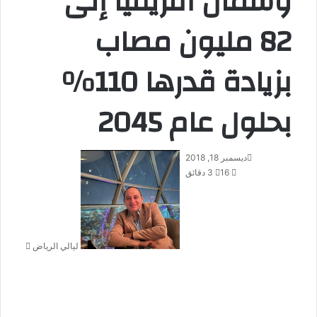
وشمال أفريقيا إلى
82 مليون مصاب
بزيادة قدرها 110%
بحلول عام 2045
ديسمبر 18, 2018
أ
16
3 دقائق
ر
س
ل
ب
ر
ليالي الرياض
ي
د
ا
إ
ل