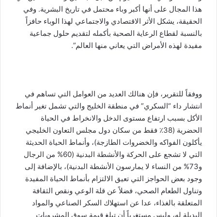
هذا المجال على أنها أكبر وباء محتمل في تاريخ البشرية. وفي
الحقيقة، يشكل الأثر الاقتصادي والاجتماعي لهذا الوباء حافزاً
بالنسبة لقطاع الرعاية الصحية بأكمله لتقديم حلول جماعية
مفيدة لهذه الأمراض التي يعاني منها العالم”.
ووفقاً للتقرير، فإن هنالك العديد من العوامل التي تساهم في
انتشار داء “السكري” في منطقة الخليج والتي تشمل تغير أنماط
الأكل بسبب ارتفاع مستوى الدخل والانخراط في الحياة
الحضرية (38٪ فقط من سكان دول مجلس التعاون الخليجي
يأكلون الفواكه والخضروات الطازجة)، وأنماط الحياة الحديثة
التي لا تشجع على الحركة والأنشطة البدنية (60% من الرجال
و73% من النساء لا يمارسون الأنشطة البدنية)، بالإضافة إلى
وجود بعض الحواجز التي تعيق الالتزام بأنماط الحياة المفيدة
وتناول الطعام الصحي، فضلاً عن قلة الوعي ونقص الثقافة
المتعلقة بالغذاء، عدا عن استهلاك السكر الصناعي والمواد
البديلة له، وليس مستغرباً أن تبلغ قيمة سوق المشروبات