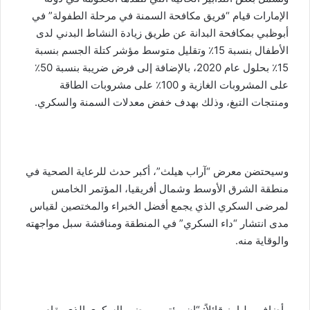
الإمارات قيام “فريق مكافحة السمنة في مرحلة الطفولة” في
أبوظبي بمكافحة البدانة عن طريق زيادة النشاط البدني لدى
الأطفال بنسبة 15٪ وتقليل متوسط مؤشر كتلة الجسم بنسبة
15٪ بحلول عام 2020، بالإضافة إلى فرض ضريبة بنسبة 50٪
على المشروبات الغازية و 100٪ على مشروبات الطاقة
ومنتجات التبغ، وذلك بهدف خفض معدلات السمنة والسكري.
وسيحتضن معرض “آراب هيلث”، أكبر حدث للرعاية الصحية في
منطقة الشرق الأوسط وشمال أفريقيا،
المؤتمر الخامس
لمرضى السكري
الذي يجمع أفضل الخبراء والمختصين لقياس
مدى انتشار “داء السكري” في المنطقة ومناقشة سبل مواجهته
والوقاية منه.
وأضاف ويليامز قائلاً: “إن مؤتمر مرضى السكري الذي يقام