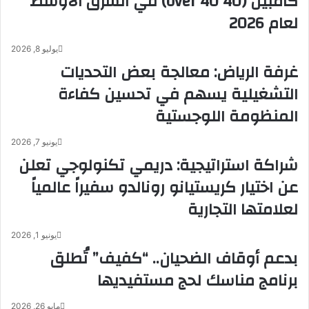
كامبين (40 over 40) في الشرق الأوسط
ت
ا
لعام 2026
ا
ج
ل
ح
ف
ي
يوليو 8, 2026
و
ي
غرفة الرياض: معالجة بعض التحديات
ر
ه
التشغيلية يسهم في تحسين كفاءة
م
ن
و
ئ
المنظومة اللوجستية
ل
ا
ا
ل
يونيو 7, 2026
إ
ب
شراكة استراتيجية: دريمي تكنولوجي تعلن
ي
ح
ك
ر
عن اختيار كريستيانو رونالدو سفيراً عالمياً
أ
ي
لعلامتها التجارية
و
ن
ل
ح
مُ
ك
يونيو 1, 2026
ص
و
بدعم أوقاف الضحيان.. “كفيف” تُطلق
نّ
م
برنامج مناسك لحج مستفيديها
ع
ةً
ي
و
مايو 26, 2026
ا
ش