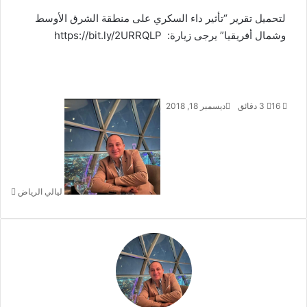
لتحميل تقرير “تأثير داء السكري على منطقة الشرق الأوسط
وشمال أفريقيا” يرجى زيارة:
https://bit.ly/2URRQLP
16
3 دقائق
ديسمبر 18, 2018
أ
ر
س
ل
ب
ر
ليالي الرياض
ي
د
ا
إ
ل
ك
ت
ر