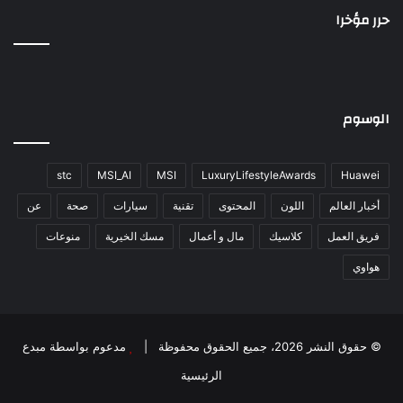
حرر مؤخرا
الوسوم
stc
MSI_AI
MSI
LuxuryLifestyleAwards
Huawei
أخبار العالم
اللون
المحتوى
تقنية
سيارات
صحة
عن
فريق العمل
كلاسيك
مال و أعمال
مسك الخيرية
منوعات
هواوي
© حقوق النشر 2026، جميع الحقوق محفوظة |
مدعوم بواسطة
مبدع
الرئيسية