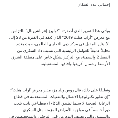
إجمالي عدد السكان.
ويأتي هذا التقرير الذي أصدرته “كوليرز إنترناشيونال” بالتزامن
مع معرض “آراب هيلث 2019” الذي يُعقد في الفترة من 28 إلى
31 يناير المقبل في مركز دبي التجاري العالمي، حيث يقدم
تحليلاً عميقاً للعوامل الرئيسية التي تسبب داء السكري من
النمط 2 والسمنة، مع التركيز بشكلٍ خاص على منطقة الشرق
الأوسط وشمال أفريقيا وآفاقها المستقبلية.
وتعليقًا على ذلك، قال روس ويليامز، مدير معرض”آراب هيلث”:
“إن تطور تكنولوجيا الاتصال والتقنيات المستخدمة في قطاع
الرعاية الصحية لا سيما تطبيق الذكاء الاصطناعي باتت تلعب
دوراً حاسماً في مواجهة الأمراض المزمنة مثل السكري
والسمنة، والتي تصنف اليوم من قبل الباحثين والمتخصصين في