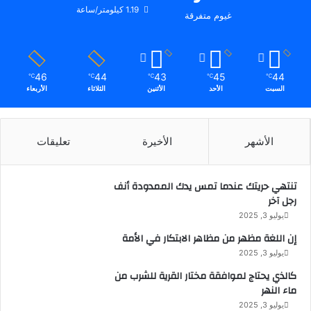
ا
ا
1.19 كيلومتر/ساعة
غيوم متفرقة
ل
ل
س
ب
ع
ح
و
ر
46
44
43
45
44
℃
℃
℃
℃
℃
د
ي
السبت
الأحد
الأثنين
الثلاثاء
الأربعاء
ي
ن
ة
.
.
الأشهر
الأخيرة
تعليقات
تنتهي حريتك عندما تمس يدك الممدودة أنف
رجل آخر
يوليو 3, 2025
إن اللغة مظهر من مظاهر الابتكار في الأمة
يوليو 3, 2025
كالذي يحتاج لموافقة مختار القرية للشرب من
ماء النهر
يوليو 3, 2025