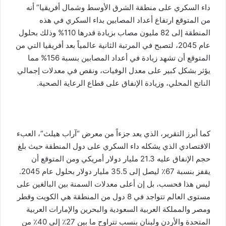
داء السكري على منطقة الشرق الأوسط وشمال أفريقيا” أنه
من المتوقع ارتفاع أعداد المصابين بداء السكري في هذه
المنطقة إلى 82 مليون مصاب بزيادة قدرها 110% وذلك بحلول
عام 2045، لتصبح في المرتبة الثانية عالمياً بعد أفريقيا التي من
المتوقع أن تشهد زيادة في أعداد المصابين بنسبة 156% مما
يؤثر بشكل كبير على معدل الوفيات، ونقص في معدلات إجمالي
الناتج المحلي، وزيادة الإنفاق على قطاع الرعاية الصحية.
كما أبرز التقرير، الذي يعد جزءاً من
معرض “آراب هيلث”
، العبء
الاقتصادي الذي يشكله داء السكري على دول المنطقة حيث بلغ
حجم الإنفاق عليه 21.3 مليار دولار أمريكي ومن المتوقع أن
يقفز بنسبة 67٪ ليصل إلى 35.5 مليار دولار بحلول عام 2045.
ليس هذا فحسب، بل إن أعلى معدلات السمنة بين البالغين على
مستوى العالم تتواجد في 8 دول من المنطقة هي الكويت وقطر
ومصر والمملكة العربية السعودية والبحرين والإمارات العربية
المتحدة والأردن ولبنان بنسب تتراوح ما بين 27٪ إلى 40٪ من