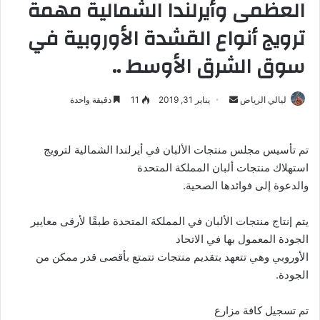
العظمى وأيرلندا الشمالية مهمة
ترويج أنواع القشدة الأوروبية في
سوق الشرق الأوسط ..
ليالي الرياض
أ
يناير 31, 2019
11
دقيقة واحدة
ر
س
تم تأسيس مجلس منتجات الألبان في أيرلندا الشمالية لترويج
ل
استهلاك منتجات ألبان المملكة المتحدة
ب
والدعوة إلى فوائدها الصحية.
ر
ي
د
يتم إنتاج منتجات الألبان في المملكة المتحدة طبقًا لأرقى معايير
ا
الجودة المعمول بها في الاتحاد
إ
الأوروبي وهي تتعهد بتقديم منتجات تتمتع بأقصى قدر ممكن من
ل
الجودة.
ك
ت
تم تسجيل كافة مزارع