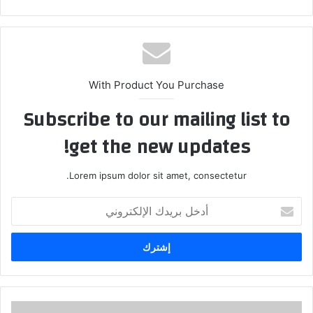
ع
الوي
ب
With Product You Purchase
Subscribe to our mailing list to
get the new updates!
Lorem ipsum dolor sit amet, consectetur.
أ
د
خ
ل
ب
ر
ي
د
ب