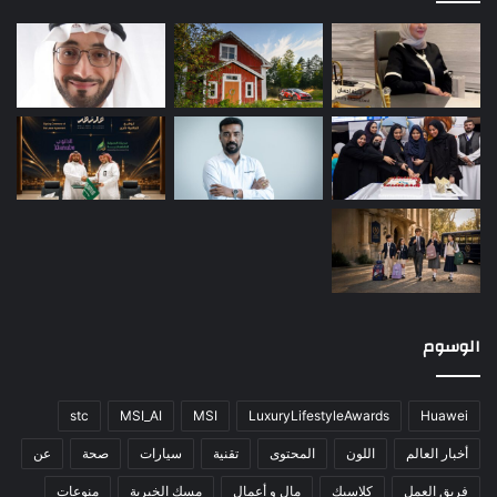
الوسوم
stc
MSI_AI
MSI
LuxuryLifestyleAwards
Huawei
أخبار العالم
اللون
المحتوى
تقنية
سيارات
صحة
عن
فريق العمل
كلاسيك
مال و أعمال
مسك الخيرية
منوعات