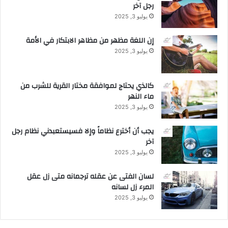
رجل آخر
ا
ج
ل
ا
يوليو 3, 2025
م
.
م
.
إن اللغة مظهر من مظاهر الابتكار في الأمة
ل
يوليو 3, 2025
ك
ة
.
كالذي يحتاج لموافقة مختار القرية للشرب من
.
ماء النهر
يوليو 3, 2025
يجب أن أخترع نظاماً وإلا فسيستعبدني نظام رجل
آخر
يوليو 3, 2025
لسان الفتى عن عقله ترجمانه متى زل عقل
المرء زل لسانه
يوليو 3, 2025