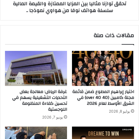
تحقق توازنا مثاليا بين المزايا الممتازة والقيمة المالية
ل
ا
سلسلة هواتف نوفا من هواوي نموذجا ..
ا
م
ر
ث
"
ا
أ
ل
مقالات ذات صلة
ل
ي
م
ا
ا
ب
ر
ي
ل
ن
ح
ا
ل
ل
و
م
ل
ز
اختيار إبراهيم المطوع ضمن قائمة
غرفة الرياض: معالجة بعض
ا
ا
مجلة كامبين (40 over 40) في
التحديات التشغيلية يسهم في
ل
ي
الشرق الأوسط لعام 2026
تحسين كفاءة المنظومة
م
ا
اللوجستية
يوليو 8, 2026
ي
ا
يونيو 7, 2026
ا
ل
ه
م
"
م