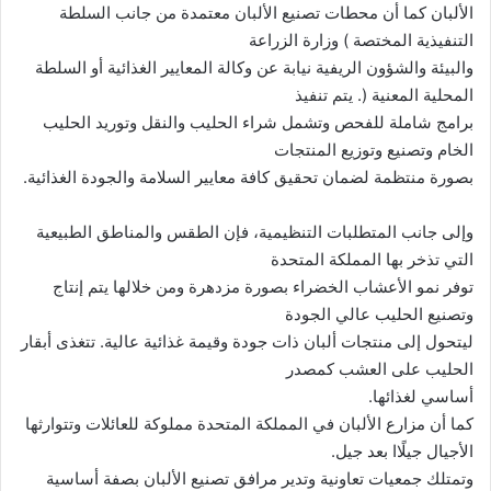
ر
الألبان كما أن محطات تصنيع الألبان معتمدة من جانب السلطة
و
التنفيذية المختصة ) وزارة الزراعة
ن
والبيئة والشؤون الريفية نيابة عن وكالة المعايير الغذائية أو السلطة
ي
المحلية المعنية (. يتم تنفيذ
ا
برامج شاملة للفحص وتشمل شراء الحليب والنقل وتوريد الحليب
الخام وتصنيع وتوزيع المنتجات
بصورة منتظمة لضمان تحقيق كافة معايير السلامة والجودة الغذائية.
وإلى جانب المتطلبات التنظيمية، فإن الطقس والمناطق الطبيعية
التي تذخر بها المملكة المتحدة
توفر نمو الأعشاب الخضراء بصورة مزدهرة ومن خلالها يتم إنتاج
وتصنيع الحليب عالي الجودة
ليتحول إلى منتجات ألبان ذات جودة وقيمة غذائية عالية. تتغذى أبقار
الحليب على العشب كمصدر
أساسي لغذائها.
كما أن مزارع الألبان في المملكة المتحدة مملوكة للعائلات وتتوارثها
الأجيال جيلًاا بعد جيل.
وتمتلك جمعيات تعاونية وتدير مرافق تصنيع الألبان بصفة أساسية