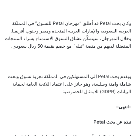
وكان بحث Petal قد أطلق “مهرجان Petal للتسوق” في المملكة
العربية السعودية والإمارات العربية المتحدة ومصر وجنوب أفريقيا.
وخلال المهرجان، سيتمكّن عشاق التسوق الاستمتاع بشراء المنتجات
المفضلة لديهم من منصة “تيله” مع خصم بقيمة 50 ريال سعودي.
ويقدم بحث Petal إلى المستهلكين في المملكة تجربة تسوق وبحث
شاملة وآمنة وسلسة، وهو حائز على اعتماد اللائحة العامة لحماية
البيانات (GDPR) للامتثال للخصوصية.
–
انتهى
–
نبذة عن بحث
Petal