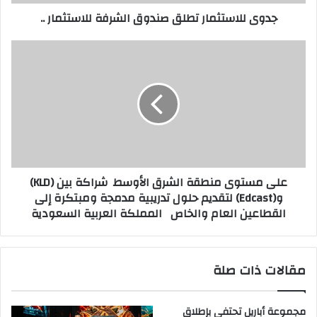
ر
ت
جدوى للاستثمار تطلق صندوق الشرفة للاستثمار ..
و
ث
ن
م
ي
ا
ع
ر
ل
ت
ى
ط
م
ل
س
ق
ت
ص
و
ن
ى
د
م
على مستوى منطقة الشرق الأوسط شراكة بين (KLD)
و
ن
و(Edcast) لتقديم حلول تدريبية مدمجة ومبتكرة إلى
ق
ط
القطاعين العام والخاص المملكة العربية السعودية
ا
ق
ل
ة
ش
ا
ر
ل
مقالات ذات صلة
ف
ش
ة
ر
ل
ق
مجموعة أباريل تحتفي بإطلاق
ل
ا