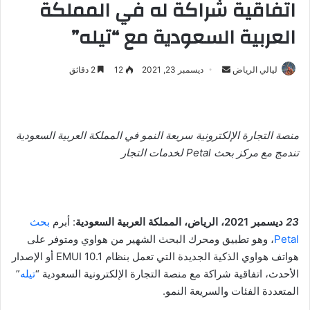
اتفاقية شراكة له في المملكة
العربية السعودية مع “تيله”
ليالي الرياض
أ
ديسمبر 23, 2021
12
2 دقائق
ر
س
ل
منصة التجارة الإلكترونية سريعة النمو في المملكة العربية السعودية
ب
تندمج مع مركز بحث
Petal
لخدمات التجار
ر
ي
د
ا
إ
23
ديسمبر 2021، الرياض، المملكة العربية السعودية
: أبرم
بحث
ل
Petal
، وهو تطبيق ومحرك البحث الشهير من هواوي ومتوفر على
ك
هواتف هواوي الذكية الجديدة التي تعمل بنظام EMUI 10.1 أو الإصدار
ت
الأحدث، اتفاقية شراكة مع منصة التجارة الإلكترونية السعودية “
تيله
”
ر
المتعددة الفئات والسريعة النمو.
و