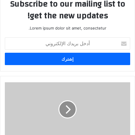
Subscribe to our mailing list to
get the new updates!
Lorem ipsum dolor sit amet, consectetur.
أ
د
خ
ل
ب
ر
ي
د
ج
ك
د
ا
و
ل
ى
إ
ل
ل
ل
ك
ا
ت
س