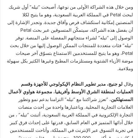
ن
ومن خلال هذه الشراكة الأولى من نوعها، أصبحت “تيله” أول شريك
ي
لبحث Petal في المملكة العربية السعودية، وهو ما يتيح لكلا
ا
المنصتين إمكانية استكشاف فرص وآفاق جديدة. وتجدر الإشارة إلى
أن بفضل هذه الشراكة، سيتمكّن المتسوقين عبر بحث Petal
الوصول إلى “تيله” لشراء منتجاتهم المفضلة على المنصة. توفر
“تيله” فئات متعددة للمنتجات الممكن الوصول إليها من خلال بحث
Petal، وهو ما يتيح للمستخدمين الاستمتاع بتسوّق آخر صيحات
موضة الأزياء الشتوية ومستلزمات المطبخ وغيرها الكثير بكل سهولة
وملاءمة.
وقال
لو جنيج، مدير تطوير
النظام الإيكولوجي للأجهزة وقسم
العمليات
لمنطقة
الشرق الأوسط وأفريقيا
،
مجموعة هواوي لأعمال
المستهلكين
، “تعزز شراكتنا مع “تيله” التزامنا بدعم نمو وتطور
العلامات التجارية المحلية. وباعتبارها واحدة من أحدث منصات
التجارة الإلكترونية في المملكة العربية السعودية، أثبتت “تيله” ، من
خلال أدائها المتميز في العام السابق، قدرتها على إحداث فرق كبير
في تجربة التسوق عبر الإنترنت في المملكة، وأتاحت للمستخدمين
إمكانية تسوق أكثر من 100,000 منتج نشط من فئات متعددة”.