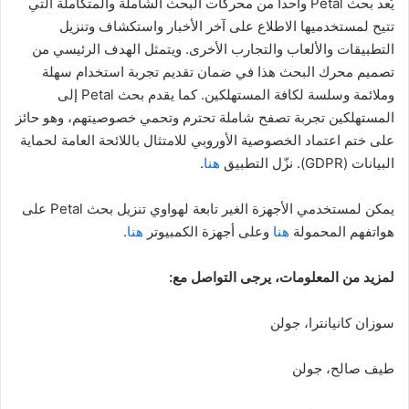
يُعد بحث Petal واحداً من محركات البحث الشاملة والمتكاملة التي
تتيح لمستخدميها الاطلاع على آخر الأخبار واستكشاف وتنزيل
التطبيقات والألعاب والتجارب الأخرى. ويتمثل الهدف الرئيسي من
تصميم محرك البحث هذا في ضمان تقديم تجربة استخدام سهلة
وملائمة وسلسة لكافة المستهلكين. كما يقدم بحث Petal إلى
المستهلكين تجربة تصفح شاملة تحترم وتحمي خصوصيتهم، وهو حائز
على ختم اعتماد الخصوصية الأوروبي للامتثال باللائحة العامة لحماية
البيانات (GDPR). نزّل التطبيق
هنا
.
يمكن لمستخدمي الأجهزة الغير تابعة لهواوي تنزيل بحث Petal على
هواتفهم المحمولة
هنا
وعلى أجهزة الكمبيوتر
هنا
.
لمزيد من المعلومات، يرجى التواصل مع:
سوزان كانيانترا، جولن
طيف صالح، جولن