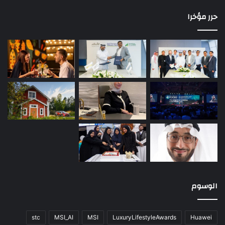
حرر مؤخرا
الوسوم
stc
MSI_AI
MSI
LuxuryLifestyleAwards
Huawei