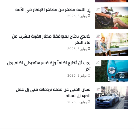
ا
إن اللغة مظهر من مظاهر الابتكار في الأمة
ع
يوليو 3, 2025
ي
ن
ا
كالذي يحتاج لموافقة مختار القرية للشرب من
ل
ماء النهر
ع
يوليو 3, 2025
ا
م
يجب أن أخترع نظاماً وإلا فسيستعبدني نظام رجل
و
آخر
ا
ل
يوليو 3, 2025
خ
ا
لسان الفتى عن عقله ترجمانه متى زل عقل
ص
المرء زل لسانه
يوليو 3, 2025
ا
ل
م
م