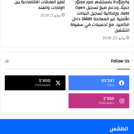
والمزوّدة بمستشعر صور مطوّر
تعزيز العلاقات الاقتصادية بين
E
حديثًا، ودعم صيغ تسجيل Open
الإمارات والهند
d
Gate، وإمكانية تسجيل البيانات
يوليو 2, 2026
c
الأصلية غير المعالجة (RAW) داخل
a
الكاميرا، مع تحسينات في سهولة
s
التشغيل
t
يوليو 23, 2026
)
ل
ت
Follow Us
ق
د
ي
م
5٬400
63٬241
ح
Followers
Fans
ل
و
2٬350
Followers
ل
ت
د
ر
الطقس
ي