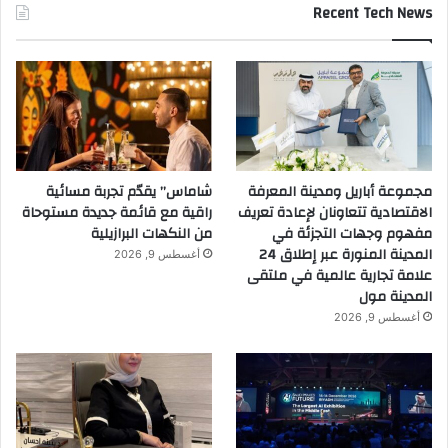
Recent Tech News
ل
ك
ة
ا
ل
ع
ر
ب
ي
مجموعة أباريل ومدينة المعرفة
شاماس” يقدّم تجربة مسائية
ة
الاقتصادية تتعاونان لإعادة تعريف
راقية مع قائمة جديدة مستوحاة
ا
مفهوم وجهات التجزئة في
من النكهات البرازيلية
ل
المدينة المنورة عبر إطلاق 24
أغسطس 9, 2026
س
علامة تجارية عالمية في ملتقى
ع
المدينة مول
و
أغسطس 9, 2026
د
ي
ة