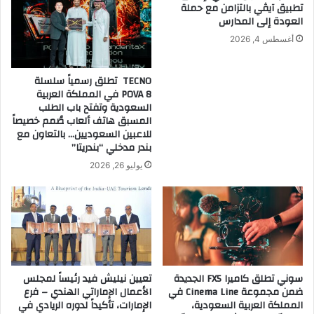
تطبيق آيڤي بالتزامن مع حملة
ا
ل
العودة إلى المدارس
س
أ
أغسطس 4, 2026
ت
و
ث
س
م
ط
TECNO تطلق رسمياً سلسلة
ا
POVA 8 في المملكة العربية
ر
ش
السعودية وتفتح باب الطلب
.
ر
المسبق هاتف ألعاب صُمم خصيصاً
.
ا
للاعبين السعوديين… بالتعاون مع
بندر مدخلي “بندريتا”
ك
ة
يوليو 26, 2026
ب
ي
ن
(
K
L
D
سوني تطلق كاميرا FX5 الجديدة
تعيين نيليش فيد رئيساً لمجلس
)
ضمن مجموعة Cinema Line في
الأعمال الإماراتي الهندي – فرع
و
المملكة العربية السعودية،
الإمارات، تأكيداً لدوره الريادي في
(