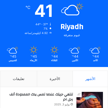
ب
41
ي
℃
ة
م
د
Riyadh
44º - 37º
م
7%
ج
4.92 كيلومتر/ساعة
غيوم متفرقة
ة
و
م
ب
45
45
44
44
44
℃
℃
℃
℃
℃
ت
الأحد
الأثنين
الثلاثاء
الأربعاء
الخميس
ك
ر
ة
إ
الأشهر
الأخيرة
تعليقات
ل
ى
ا
تنتهي حريتك عندما تمس يدك الممدودة أنف
ل
رجل آخر
ق
يوليو 3, 2025
ط