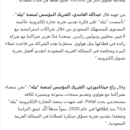
من جهته قال
عبدالله الغامدي، الشريك المؤسس لمنصة “تيله”
،
“تأسست “تيله” على فكرة تقديم تجربة تجارة إلكترونية عالمية
المستوى للمستهلك السعودي من خلال شراكات استراتيجية مع
لاعبين محليين ودوليين رائدين. يسعدنا جدًا تعزيز شراكتنا مع شركة
رائدة في قطاعها مثل هواوي. ستقرّبنا هذه الشراكة من قاعدة عملاء
كبيرة ومخلصة في المملكة العربية السعودية لتقديم أفضل تجربة
تسوق إلكترونية.”
وقال
راج جينانامورثي، الشريك المؤسس لمنصة “تيله”
، “نحن سعداء
بشراكتنا مع هواوي وتقديم منتجات متنوعة ومتميزة لكافة
مستخدمي بحث Petal. لقد شهدت منصة التجارة الإلكترونية “تيله”
TiLa منذ إطلاقها في عام 2020، نمواً مذهلاً أكّد عمق التزامنا
وشغفنا بتقديم تجربة تسوّق مبتكرة لعملائنا في المملكة العربية
السعودية. ”