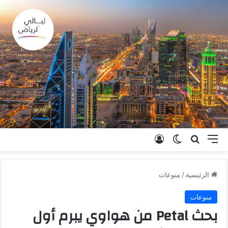
القائمة
بحث عن
الوضع المظلم
تسجيل الدخول
الرئيسية
/
منوعات
منوعات
بحث Petal من هواوي يبرم أول