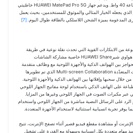
الشحن فائق السرعة HUAWEI SuperCharge باستطاعة 40 واط. ويدعم جهاز HUAWEI MatePad Pro 5G خاصّيتي
ر الذي يجعله الخيار المثالي والموثوق للمستخدمين، بحيث يعمل
خرى المدعومة بميزة الشحن اللاسلكي بالطاقة طوال اليوم.
[7]
هاز اللوحي HUAWEI MatePad Pro 5G مجموعة من الابتكارات القوية التي تحدث نقلة نوعية في طريقة
تفاعل الأجهزة مع المستخدمين وفيما بينها. ويتيح نظام هواوي شيرHUAWEI Share خاصية مشاركة الشاشات
Multi-screen Col التي تكسر الحواجز بين الهواتف الذكية والأجهزة اللوحية مع وظائف متقدمة
عبر المنصات المختلفة. وتتيح خاصية مشاركة الشاشات المتعدّدة Multi-screen Collaboration الذي تم تطويرها
من خلال سحبها وإفلاتها بين الهواتف الذكية والأجهزة اللوحية.
باعة على الهاتف الذكي باستخدام لوحة مفاتيح الجهاز اللوحي
عبر مكبرات الصوت في الجهاز اللوحي وغيرها من المزايا.
 الرد على الرسائل النصية مباشرة من الجهاز اللوحي واستخدام
يوفر تجربة انسيابية استثنائية لاستخدام الأجهزة المتعددة.
إنترنت أو مشاهدة مقطع فيديو قصير أثناء تصفح الإنترنت، تتيح
فيذ مهام متعددة بكل انسيابية وسهولة مع القدرة على تشغيل