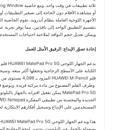
أو مشاهدة الأفلام دون الحاجة إلى تصغير التطبيقات أو 
بتقسيم التطبيق الواحد إلى نافذتين، مما يوفر تجربة ع
ويمكن تعديل حجم النوافذ لملاءمة احتياجات المستخد
إعادة تصوّر الإبداع: الرفيق الأمثل للعمل
يدعم الجهاز اللوحي HUAWEI MatePad Pro 5G قلم HUAWEI M-Pencil
الكتابة على الأسطح الزجاجية وتجعلها أكثر متعة. و
قلم HUAWEI M-Pencil المزود بـ 4,096 مستوى من حساسية الضغط، ناهيك عن دعم وضعيات الحمل المائلة
MatePad Pro 5G يمكن تفعيل اقترانه بالجه
المستخدمين على الإبداع وتسجيل أفكارهم الابتكارية ل
هذا ويدعم الجهاز اللوحي HUAWEI MatePad Pro 5G لوحة المفاتيح المغناطيسية الذكية