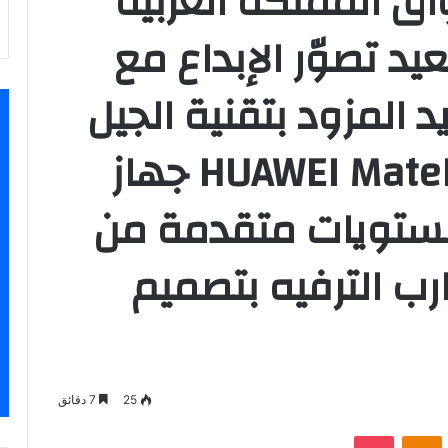
ق المملكة العربية
د تصوّر الإبداع مع
 المزود بتقنية الجيل
الخامس HUAWEI MatePad Pro 5G جهاز
مستويات متقدمة من
جارب الترفيه بتصميم
25
7 دقائق
‫Pocket
Odnoklassniki