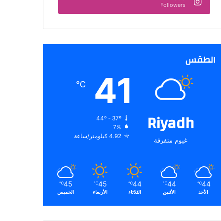
Followers
الطقس
41
℃
Riyadh
44º - 37º
7%
4.92 كيلومتر/ساعة
غيوم متفرقة
45
45
44
44
44
℃
℃
℃
℃
℃
الأحد
الأثنين
الثلاثاء
الأربعاء
الخميس