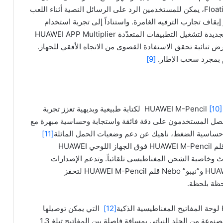
ثلاثة تطبيقات في وقت واحد. ومع خاصية Floating Window، يمكن للمستخدمين الرد على الرسائل النصية أثناء اللعب
إيقاف تجارب الترفيه الغامرة. واستناداً إلى تجربة استخدام
الأجهزة اللوحية العاملة بنظام أندرويد، تقوم الخاصية الجديدة لتشغيل التطبيقات المتعدّدة HUAWEI APP Multiplier
رض ثنائية تحقق الاستفادة القصوى من الاتجاه الأفقي للجهاز.
م بمجرد سحب الإطار.
[9]
[10]
لكتابة طبيعية وبديهية تعزز تجربة
سيحصل المستخدمون على دقة فائقة واستجابة وحساسية مبهرة مع
[11]
وطرف القلم المصنوع من مادة مركبة فريدة. وبوضع قلم HUAWEI M-Pencil فوق الجهاز اللوحي HUAWEI
از بالبلوتوث وخاصية الشحن المغناطيسي تلقائياً. وتدعم الإصدارات
الجديدة والمحسنة من تطبيقي المفكرة HUAWEI Notepad و”نيبو” Nebo قلم HUAWEI M-Pencil لتحفز
حظة بلحظة.
[12]
التي يمكن توصيلها
بسهولة بالجهاز عبر البلوتوث. وتتميز لوحة المفاتيح المصنوعة من الجلد النباتي بمسافة فاصلة بين المفاتيح تبلغ 1.3