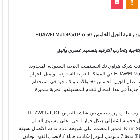
زود بتقنية الجيل الخامس
HUAWEI MatePad Pro 5G
نتاجية وتجارب الترفيه بتصميم عصري وأنيق
ت شركة هواوي تك انفستمنت العربية السعودية المحدودة
اليوم عن إطلاق جهازها اللوحي الجديد HUAWEI MatePad Pro 5G في المملكة العربية السعودية. ويمثل الجهاز
الجديد إنجازاً رائعاً ونقلة نوعية في فرادة التصميم وقوة اتصال الجيل الخامس 5G والأداء والإنتاجية في استخدام
ديداً في هذا المجال لتقدم للمستهلكين تجربة متميزة
ويتميز جهاز HUAWEI MatePad Pro 5G بتصميم أنيق وبسيط ومبهر إذ يجمع بين شاشة العرض الكاملة HUAWEI
ى “معدل حجم شاشة إلى هيكل جهاز لوحي” على مستوى العالم
والبالغة 90%. ويعتمد الجهاز اللوحي على معالج Kirin 990 5G المميز المصمم على شريحة SoC تدعم الاتّصال بشبكة
الجيل الخامس إلى جانب عملية التصنيع المتطورة (EUV) بدقة 7 نانومتر، ليوفر إمكانات هائلة كالاتصال القوي وفائق