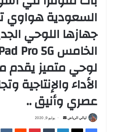
بات متوفرا في أسوا
السعودية هواوي تعي
جهازها اللوحي الجديد
لوحي متميز يقدم 
الأداء والإنتاجية وت
عصري وأنيق ..
أرسل
ليالي الرياض
يوليو 9, 2020
بريدا
فيسبوك
‫X
لينكدإن
بينتيريست
إلكترونيا