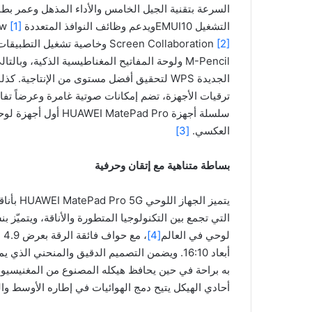
التشغيل EMUI10ويدعم وظائف النوافذ المتعددة Multi-window
[1]
Screen Collaboration
[2]
M-Pencil ولوحة المفاتيح المغناطيسية الذكية،
الجديدة WPS لتحقيق أفضل مستوى من الإنتاجي
ترقيات الأجهزة، تضم إمكانات صوتية غامرة وعرضاً تفاعل
سلسلة أجهزة ePad Pro
العكسي.
[3]
بساطة متناهية مع إتقان وحرفية
لوحي في العالم
[4]
، مع حواف فائقة الرقة بعرض 4.9 ملم
به براحة في حين يحافظ هيكله المصنوع من المغنيسيوم 
أحادي الهيكل يتيح دمج الهوائيات في إطاره الأوسط وا