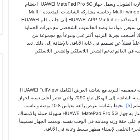
السرعة بتقنية الجيل الخامس والأداء المذهل وعمر بطارية الطويل. ويعمل جهاز HUAWEI MatePad Pro 5G بنظام
وخاصية مشاركة الشاشات المتعددة Multi-
وخاصية تشغيل التطبيقات المتعدّدة HUAWEI APP Multiplier إلى جانب قلم HUAWEI
 وبالتالي سيعزز مواءمة وضع الحاسوب الشخصي مع ميزات الحماية
ة. كذلك أصبحت تجربة الترفيه أكثر غنى وتنوعاً مع مجموعة من
ياً فضلاً عن تصميم في غاية الأناقة. بالإضافة إلى ذلك، تعد
HUAWEI Mat أول أجهزة لوحية في العالم تدعم الشحن اللاسلكي والشحن اللاسلكي
يتميز الجهاز اللوحي HUAWEI MatePad Pro 5G بأناقة تصميمه الفريد مع شاشة العرض الكاملة HUAWEI FullView
التي تجمع بين التكنولوجيا المتطورة والأناقة، ويتميّز بنسبة الشاشة إلى الهيكل تبلغ 90%، والتي تعتبر أعلى نسبة لجهاز
[5]
تحيط بشاشة عرض رائعة بقياس 10.8 بوصة وتناسب
أبعاد 16:10. ويضمن التصميم الدقيق والمنحني الذي يمتاز به جهاز HUAWEI MatePad Pro 5G سهولة حمله والإمساك
على خفة وزنه ومتانته في الوقت نفسه. ويعتمد الجهاز تصميماً
لجزء الخلفي لإضفاء مظهر بسيط وغاية في الأناقة.