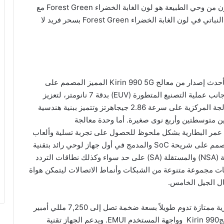
ويتوفر الجهاز اللوحي HUAWEI MatePad Pro 5G بلون من وحي الطبيعة هو لون الغابة الخضراء Forest Green مع
ملمس جلدي نباتي أنيق. وتشعّ اللّمسات النهائية للجلد النباتي في لون الغابة الخضراء Forest Green بسحر فريد لا
تم تزويد الجهاز اللوحي HUAWEI MatePad Pro 5G بأحدث إصدار من معالج Kirin 990 5G المميز المصمم على
شريحة SoC تدعم الاتّصال بشبكة الجيل الخامس إلى جانب عملية التصنيع المتطورة (EUV) بدقة 7 نانومتر، لتعزيز
الأداء وزيادة كفاءة استهلاك الطاقة. وتعتمد وحدة المعالجة المركزية على سرعة 2.86 جيجاهرتز وتتميز ببنية هندسية
تين متوسطتين وأربع نوى صغيرة. أما وحدة معالجة
ُحسّن الأداء وتطيل عمر البطارية بشكل ملحوظ للحصول على تجربة تسلية وألعاب
انسيابية رائعة. ويدعم معالج Kirin 990 5G المميز المصمم على شريحة SoC والمدمج في أول جهاز لوحي رائد بتقنية
الجيل الخامس من هواوي البنية الهندسية غير المستقلة (NSA) والمستقلة (SA) على حد سواء وكذلك نطاقات التردد
لج تلبية متطلبات مجموعة متنوعة من الشبكات وأنماط الاتصالات ليتمكن هواة
ال الجيل الخامس.
من جهة أخرى، يوفّر HUAWEI MatePad Pro 5G بطارية ممتازة تدوم طويلاً بسعة ضخمة تصل إلى 7,250 مللي أمبير
في الساعة مع خصائص تتيح توفير الطاقة مدمجة بمعالجKirin 990 وواجهة المستخدم EMUI. ويدعم الجهاز تقنية