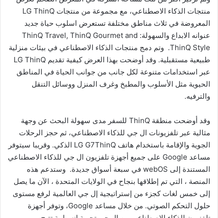
ن
منتجات الذكاء الاصطناعي، مع مجموعة من منتجات LG ThinQ
ي
المعروضة في ثلاث مناطق مختلفة تستعرض اسلوب حياة جديد
ا
عنوانه الابداع والسهولة: ThinQ Travel, ThinQ Gourmet and
ThinQ Style. وتم دمج منتجات الذكاء الاصطناعي في بيئات منزلية
طبيعية مستقبلية. وقد أوضحت بهذا العرض كيفية تقديم LG ThinQ
عبر استخدامات متنوعة لكل جانب من جوانب الحياة في المناطق
الحيوية مثل الأسلوب والمطبخ وغرف المنزل ووسائل التنقل
والترفيه.
وقد أوضحت منطقة ThinQ للسفر مدى سهولة البحث عن وجهة
مثالية عبر تلفزيونات ال جي للذكاء الاصطناعي، ثم حجز الرحلات
الجوية والإقامة باستخدام هاتف LG G7ThinQ الذكي. وقريبا سيتوفر
مساعد Google على جميع أجهزة تلفزيون ال جي للذكاء الاصطناعي
المستندة إلى webOS في سبعة أسواق جديدة. وستدعم هذه
المنصة ، التي تم إطلاقها بنجاح في الولايات المتحدة ، الآن ما يصل
إلى خمس لغات كجزء من إستراتيجية إل جي العالمية لرفع مستوى
حلول التحكم الصوتي. من خلال مساعد Google، وتوفر أجهزة
تلفزيون الذكاء الاصطناعي من إل جي تجربة انسيابية تتيح