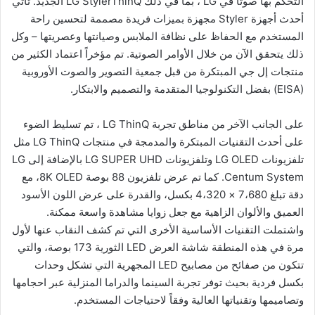
التحكم بها صوتاً في LG ، بما في ذلك LG StylerThinQ الجديد. تأتي
أحدث أجهزة Styler مجهزة بميزات فريدة مصممة لتحسين راحة
المستخدم مع الحفاظ على نظافة الملابس وصيانتها وعصريتها – وكل
ذلك يتحقق الآن من خلال الأوامر الصوتية. تم مؤخراً اعتماد الكثير من
منتجات إل جي المبتكرة من قبل جمعية التصوير والصوت الأوروبية
(EISA) بفضل التكنولوجيا المتقدمة والتصميم والابتكار.
على الجانب الآخر من مناطق تجربة LG ThinQ ، تم تسليط الضوء
على أحدث التقنيات المبتكرة والمدمجة في منتجات LG ThinQ مثل
تلفزيونات LG OLED وتلفزيونات LG SUPER UHD بالإضافة إلى LG
Centum System. كما تم عرض تلفزيون 88 بوصة 8K OLED، مع
دقة تبلغ 7،680 × 4،320 بكسل، والقدرة على عرض اللون الأسود
العميق والألوان الزاهية مع جعل زوايا مشاهدة واسعة ممكنة.
واشتملت التقنيات الأساسية الأخرى التي تم كشف النقاب عنها لأول
مرة في هذه المنطقة شاشة العرض LED الثورية 173 بوصة، والتي
تتكون من صفائح من مصابيح LED المجهرية التي تشكل وحدات
بكسل فردية بحيث توفر تجربة السينما والدراما المنزلية عبر احجامها
وتصاميمها وتقنياتها العالية وفقاً لاحتياجات المستخدم.