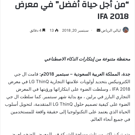
“من أجل حياة أفضل” في معرض
IFA 2018
ليالي الرياض
أ
سبتمبر 20, 2018
13
4 دقائق
ر
س
ل
محفظة متنوعة من إبتكارات الذكاء الاصطناعي
ب
ر
جدة، المملكة العربية السعودية – سبتمبر 2018م
:
قامت ال جي
ي
د
الكترونيكس بتحديد أولويات علامتها التجارية LG ThinQ في معرض
ا
IFA 2018 ، وسلطت الضوء على ابتكاراتها ورؤيتها في المعرض
إ
التجاري البارز في برلين ، مع بداية شهر سبتمبر. كما سلطت ال جي
ل
الضوء على كيفية تصميم حلول LG ThinQ المتقدمة، لتحويل أسلوب
ك
الحياة الذي يعتمد على التكنولوجيا إلى حقيقة واقعة للمستخدمين
ت
في جميع أنحاء العالم.
ر
و
وتم تركيز اكثر من ثلث مساحة الشركة في المعرض الضخم لعرض