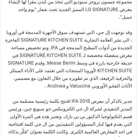
مجموعة جيسون بروجز ستوديو التي تتخذ من لندن مقراً لها لإنشاء
معرض LG SIGNATURE المميز الجديد تحت شعار “يوم واحد
جميل”.
وقد توجهت إل جي، التي تستهدف سوق الأجهزة المدمجة في أوروبا
، الى نشر العلامة التجارية SIGNATURE KITCHEN SUITE الفاخرة
الجديدة من أدوات المطبخ المدمجة في IFA. وتم تخصيص مساحة
معرض منفصلة مخصصة لـ SIGNATURE KITCHEN SUITE في
حديقة خارجية بارزة في وسط Messe Berlin. وقدم SIGNATURE
KITCHEN SUITE لأوروبا المنتجات التي تعتمد على الأداء المبتكر
والحرفية الرفيعة، الذي تم تطويره من خلال التعاون مع مصممي
الأثاث الفخم الأوروبي Valcucine و Arclinea .
جدير بالذكر أن معرض IFA 2018 افتتح بكلمة رئيسية مصمّمة من
المدير التنفيذي لشركة ال جي الكترونيكس جو سيونغ جين، ورئيس
قسم التكنولوجيا الدكتور بي بي بارك. وتعتبر هذه هي المرة الأولى
التي يقدم فيها كبار المسؤولين التنفيذيين من ال جي كلمة افتتاحية
في احد المعارض العالمية الكبرى. وكانت الكلمة بعنوان “فكّر بذكاء،