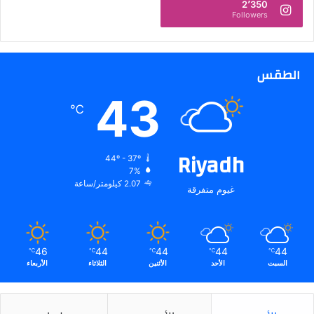
ل
2٬350
Followers
ا
ت
ا
ل
الطقس
ج
د
43
ي
℃
د
ة
.
Riyadh
44º - 37º
.
7%
2.07 كيلومتر/ساعة
غيوم متفرقة
46
44
44
44
44
℃
℃
℃
℃
℃
السبت
الأحد
الأثنين
الثلاثاء
الأربعاء