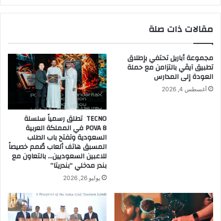
ح
ن
ض
ظ
مقالات ذات صلة
و
م
ر
و
م
ر
مجموعة أباريل تحتفي بإطلاق
م
ش
تطبيق آيڤي بالتزامن مع حملة
ث
ة
العودة إلى المدارس
ل
ع
أغسطس 4, 2026
ي
م
ا
ل
ل
ل
TECNO تطلق رسمياً سلسلة
ش
و
POVA 8 في المملكة العربية
ر
ك
السعودية وتفتح باب الطلب
ك
ل
المسبق هاتف ألعاب صُمم خصيصاً
ا
للاعبين السعوديين… بالتعاون مع
ا
بندر مدخلي “بندريتا”
ت
ئ
ا
ه
يوليو 26, 2026
ل
ا
ع
ب
ا
م
ل
د