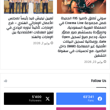
م
ي
ي
ن
ة
ة
سوني تطلق كاميرا FX5 الجديدة
تعيين نيليش فيد رئيساً لمجلس
و
ب
ضمن مجموعة Cinema Line في
الأعمال الإماراتي الهندي – فرع
ا
ر
المملكة العربية السعودية،
الإمارات، تأكيداً لدوره الريادي في
ل
ا
والمزوّدة بمستشعر صور مطوّر
تعزيز العلاقات الاقتصادية بين
ح
غ
حديثًا، ودعم صيغ تسجيل Open
الإمارات والهند
ك
ل
Gate، وإمكانية تسجيل البيانات
يوليو 2, 2026
و
ل
الأصلية غير المعالجة (RAW) داخل
م
ت
الكاميرا، مع تحسينات في سهولة
ي
ع
التشغيل
ه
ر
يوليو 23, 2026
.
ي
.
ف
ب
Follow Us
ا
ل
م
و
5٬400
63٬241
Followers
Fans
د
ي