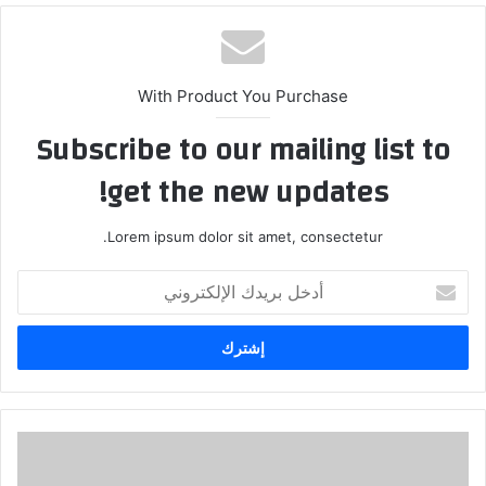
الوي
ب
With Product You Purchase
Subscribe to our mailing list to
get the new updates!
Lorem ipsum dolor sit amet, consectetur.
أ
د
خ
ل
ب
ر
ي
د
ا
ك
ف