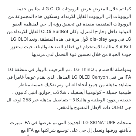
كما تم خلال المعرض عرض الروبوتات LG CLOi، بدءً من خدمة
الروبوتات إلى الروبوت القابل للارتداء. وستكون هذه المجموعة من
الروبوتات المتقدمة مفيدة في تحقيق رؤية إل جي لمنظمة العفو
الدولية داخل وخارج المنزل. وكان CLOi SuitBot القابل للارتداء من
LG في وضع dis-play لأول مرة في هذه المنطقة. وتعد LG CLOi
SuitBot مثالية للاستخدام في قطاع الصناعة والبناء، حيث ستعزز
جودة الحياة من خلال تحسين قوة التحمل لدى مرتديها.
ومواصلة للاهتمام بـ LG ThinQ ، تم الترحيب بالزوار في منطقة LG
IFA من قبل LG OLED Canyon المذهل الذي يقدم غوصاً غامراً في
مشاهد مذهلة من جميع أنحاء العالم. وتم تفكيك خمسة مناظر
طبيعية جميلة – كولومبيا آيسفيلد ، شلالات إجوازو، آنتيل كانيون ،
حديقة ريدوود الوطنية و هاليكالا – بتفاصيل مذهلة عبر 258 لوحة ال
جي OLED ذات الإطار المفتوح والمقعر.
منتجات LG SIGNATURE الجديدة التي تم عرضها في IFA تميزت
بأناقتها ورقيها وتعمل إل جي على توسيع شراكتها مع IFA مع