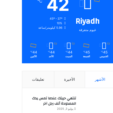
42
℃
Riyadh
45º - 37º
10%
5.96 كيلومتر/ساعة
غيوم متفرقة
44
44
44
45
45
℃
℃
℃
℃
℃
الخميس
الجمعة
السبت
الأحد
الأثنين
الأشهر
الأخيرة
تعليقات
تنتهي حريتك عندما تمس يدك
الممدودة أنف رجل آخر
يوليو 3, 2025