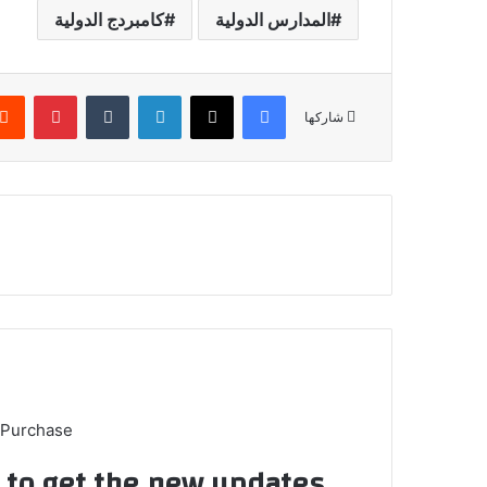
المدارس الدولية
كامبردج الدولية
فيسبوك
‫X
لينكدإن
‏Tumblr
بينتيريست
شاركها
 Purchase
t to get the new updates!