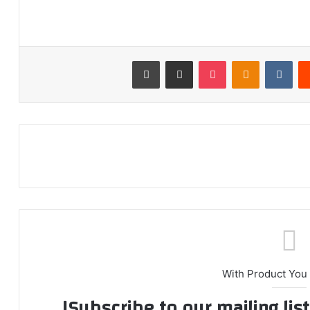
‏Reddit
‏VKontakte
Odnoklassniki
‫Pocket
مشاركة عبر البريد
طباعة
With Product You
Subscribe to our mailing lis