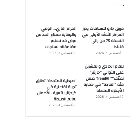
فريق جازو للسباقات يحرز
الحزام الناري… الوعي
المراكز الثلاثة الأولى في
والوقاية مفتاح الحد من
النسخة 75 من رالي
مرض قد تستمر
فنلندا
مضاعفاته لسنوات
أغسطس 5, 2026
أغسطس 5, 2026
للعام الحادي والعشرين
على التوالي “جارتنر”
تصنّف”” TrendAI ضمن
“صيدلية المتحدة” تطلق
فئة “القادة” في حماية
تجربة تفاعلية في
الأجهزة المتصلة
كيدزانيا لتعريف الأطفال
أغسطس 4, 2026
بعالم الصيدلة
أغسطس 4, 2026