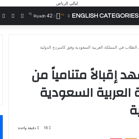
℃
42
ENGLISH CATEGORIES
تسجيل الد
مقال 
إ
Riyadh
من الطلاب في المملكة العربية السعودية وفق كامبردج الدولية
 إقبالاً متنامياً من
العربية السعودية
ة
16
دقيقة واحدة
VKontak
Odnoklassniki
‫Pocket