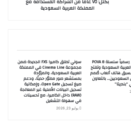
بكتل: ٧٥ عاماً من الشراكة المستدامة مع
م
المملكة العربية السعودية
اً
م
ن
ا
ل
ش
ر
ا
ك
TECNO تطلق رسمياً سلسلة POVA 8
سوني تطلق كاميرا FX5 الجديدة ضمن
ة
عربية السعودية وتفتح
مجموعة Cinema Line في المملكة
ا
مسبق هاتف ألعاب صُمم
العربية السعودية، والمزوّدة
ل
ن السعوديين… بالتعاون
بمستشعر صور مطوّر حديثًا، ودعم
م
“بندريتا”
صيغ تسجيل Open Gate، وإمكانية
س
تسجيل البيانات الأصلية غير المعالجة
ت
(RAW) داخل الكاميرا، مع تحسينات
د
في سهولة التشغيل
ا
يوليو 23, 2026
م
ة
م
ع