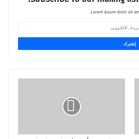
Lorem ipsum dolor sit am
ب
ك
ت
ل
:
٧
٥
ع
ا