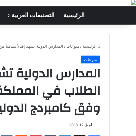
الرئيسية
التصنيفات العربية
الرئيسية
/
منوعات
/
المدارس الدولية تشهد إقبالاً متنامياً 
منوعات
المدارس الدولية تشهد
الطلاب في المملكة 
وفق كامبردج الدولي
أبريل 12, 2018
فيسبوك
‫X
لينكدإن
‏Tumblr
بينتيريست
‏Reddit
‏te