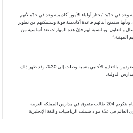
وعد في جدّة: “يختار أولياء الأمور أكاديمية وعد في جدّة لأنهم
 وبأنها ستمنح أبنائهم قاعدة أكاديمية قوية وستمكنهم من تطوير
ال والتعاون. وبالنسبة لهم فإنّ هذه المهارات تعد أساسية من
 المهنية.”
ووفقاً لتقارير حديثة، فقد ازداد الإهتمام بين الطلاب السعوديين بالتعليم الأجنبي بنسبة وصلت إلى 30%، وقد ظهر ذلك
دارس الدولية.
وقد قامت شهادة كامبردج خلال وقت سابق من هذا العام بتكريم 204 طالب متفوق في مدارس المملكة العربية
وق على مستوى العالم في عدّة مواد شملت الرياضيات واللغة الإنجليزية