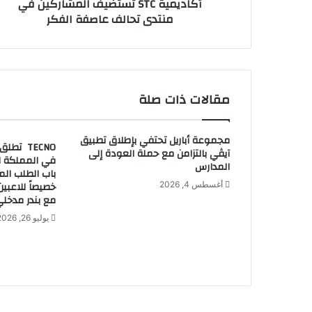
أكاديمية STC تستضيف المشاركين في
T
ي
منتدى تحالف عاصفة الفكر
C
ت
س
ت
ض
ي
مقالات ذات صلة
ف
ا
ل
مجموعة أباريل تحتفي بإطلاق تطبيق
م
آيڤي بالتزامن مع حملة العودة إلى
في المملكة ال
ش
المدارس
باب الطلب ال
ا
خصيصاً للاعبي
أغسطس 4, 2026
ر
مع بندر مدخلي 
ك
يوليو 26, 2026
ي
ن
ف
ي
م
ن
ت