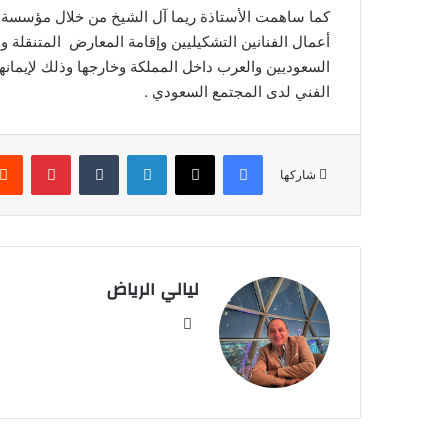
أعمال الفنانين التشكيليين وإقامة المعارض المتنقلة و 
السعوديين والعرب داخل المملكة وخارجها وذلك لإيمانها
الفني لدى المجتمع السعودي .
فيسبوك
‫X
لينكدإن
‏Tumblr
بينتيريست
شاركها
ليالي الرياض
موق
ع
الوي
ب