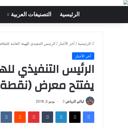
الرئيسية
التصنيفات العربية
الرئيسية
/
آخر الأخبار
/
الرئيس التنفيذي للهيئة العامة للثقا
آخر الأخبار
الرئيس التنفيذي لله
يفتتح معرض (نقطة) 
ليالي الرياض
أ
يونيو 3, 2018
ر
فيسبوك
‫X
لينكدإن
‏Tumblr
بينتيريست
‏Reddit
‏te
س
ل