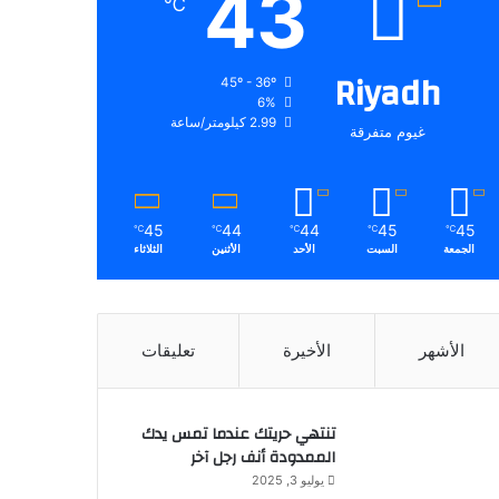
43
℃
Riyadh
45º - 36º
6%
2.99 كيلومتر/ساعة
غيوم متفرقة
45
44
44
45
45
℃
℃
℃
℃
℃
الجمعة
السبت
الأحد
الأثنين
الثلاثاء
الأشهر
الأخيرة
تعليقات
تنتهي حريتك عندما تمس يدك
الممدودة أنف رجل آخر
يوليو 3, 2025