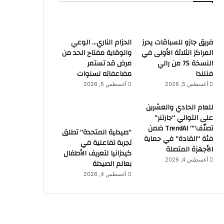
فريق جازو للسباقات يحرز
الحزام الناري… الوعي
المراكز الثلاثة الأولى في
والوقاية مفتاح الحد من
النسخة 75 من رالي
مرض قد تستمر
فنلندا
مضاعفاته لسنوات
أغسطس 5, 2026
أغسطس 5, 2026
للعام الحادي والعشرين
على التوالي “جارتنر”
تصنّف”” TrendAI ضمن
“صيدلية المتحدة” تطلق
فئة “القادة” في حماية
تجربة تفاعلية في
الأجهزة المتصلة
كيدزانيا لتعريف الأطفال
أغسطس 4, 2026
بعالم الصيدلة
أغسطس 4, 2026