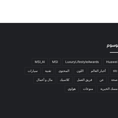
وسوم
MSI_AI
MSI
LuxuryLifestyleAwards
Huawei
stc
أخبار العالم
اللون
المحتوى
تقنية
سيارات
صحة
عن
فريق العمل
كلاسيك
مال و أعمال
مسك الخيرية
منوعات
هواوي