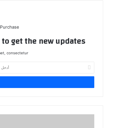
 Purchase
t to get the new updates!
et, consectetur.
أ
د
خ
ل
ب
ر
ي
د
ك
ش
ا
ر
ل