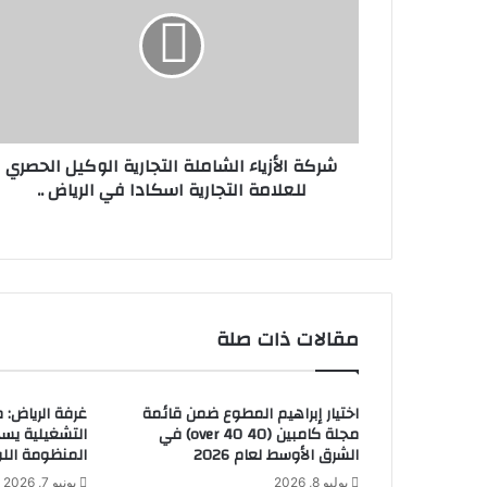
ك
إ
ة
ل
ا
ك
ل
ت
أ
ر
ز
و
ي
ن
شركة الأزياء الشاملة التجارية الوكيل الحصري
ا
ي
للعلامة التجارية اسكادا في الرياض ..
ء
ا
ل
ش
ا
م
ل
مقالات ذات صلة
ة
ا
ل
اختيار إبراهيم المطوع ضمن قائمة
غرفة الرياض: 
ت
مجلة كامبين (40 over 40) في
التشغيلية يس
ج
الشرق الأوسط لعام 2026
المنظومة الل
ا
يوليو 8, 2026
يونيو 7, 2026
ر