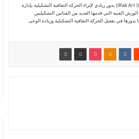
كما ساهمت الأستاذة ريما آل الشيخ من خلال مؤسسة(( Raà Art)) بدور ريادي لإثراء الحركة الثقافية التشكيلية بإدارة
الورش الفنية التي قدمها العديد من الفنانين التشكيليين
 بدورها في تفعيل الحركة الثقافية التشكيلية وزيادة الوعى
‏Reddit
‏VKontakte
Odnoklassniki
‫Pocket
مشاركة عبر البريد
طباعة