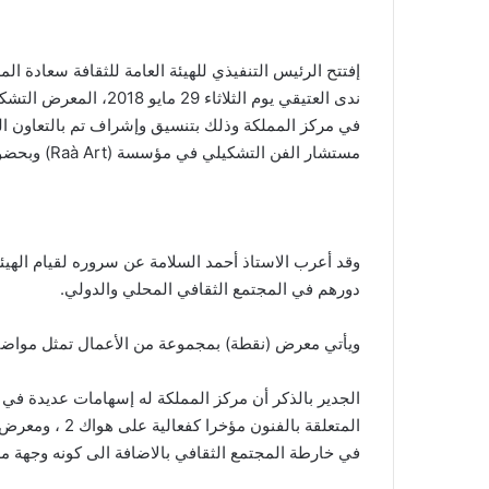
ب
ر
ي
إفتتح الرئيس التنفيذي للهيئة العامة للثقافة سعادة ال
د
ندى العتيقي يوم الثلاثا
ا
في مركز المملكة وذلك بتنسيق وإشراف تم بالتعاون الم
إ
مستشار الفن التشكيلي في مؤسسة (Raà Art) وبحضور عدد من رموز الفن التشكيلي السعودي.
ل
ك
ت
ر
وقد أعرب الاستاذ أحمد السلامة عن سروره لقيام الهيئة
و
دورهم في المجتمع الثقافي المحلي والدولي.
ن
ي
ويأتي معرض (نقطة) بمجموعة من الأعمال تمثل مواضيع 
ا
الجدير بالذكر أن مركز المملكة له إسهامات عديدة في ا
المتعلقة بالفنو
في خارطة المجتمع الثقافي بالاضافة الى كونه وجهة م