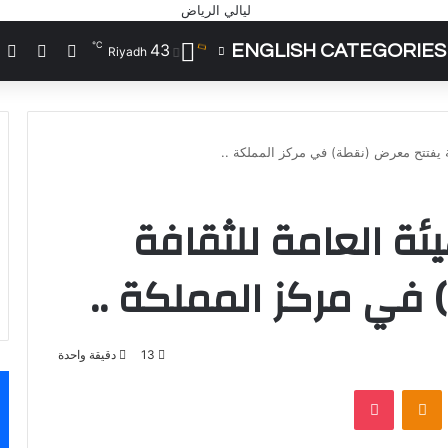
℃
43
ENGLISH CATEGORIES
تسجيل الد
مقال 
إ
Riyadh
فة يفتتح معرض (نقطة) في مركز المملكة ..
يئة العامة للثقافة
في مركز المملكة ..
13
دقيقة واحدة
VKontak
Odnoklassniki
‫Pocket