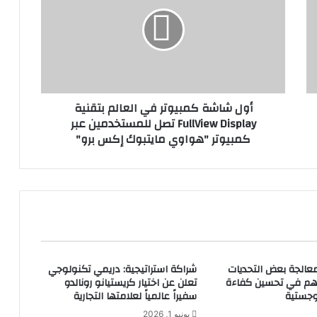
ل
ش
ا
ش
ة
ك
م
أول شاشة كمبيوتر في العالم بتقنية
ب
FullView Display تصل للمستخدمين عبر
ي
كمبيوتر "هواوي مايتبوك إكس برو"
و
ت
ر
ف
ي
ا
ل
ع
ا
معالجة بعض التحديات
شراكة استراتيجية: دريمي تكنولوجي
ل
هم في تحسين كفاءة
تعلن عن اختيار كريستيانو رونالدو
م
وجستية
سفيراً عالمياً لعلامتها التجارية
ب
يونيو 1, 2026
ت