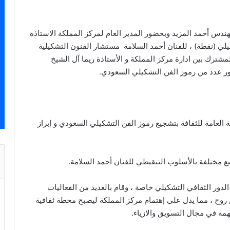
مهندس أحمد المزيد وبحضور المدير العام لمركز المملكة الاستاذة
ء 29 مايو 2018، المعرض التشكيلي (نقطة) ، للفنان أحمد السلامة مستشار الفنون التشكيلية
شترك بين ادارة مركز المملكة و الأستاذة ريما آل الشيخ
 العامة للثقافة بتشجيع رموز الفن التشكيلي السعودي و إبراز
مختلفة بالأسلوب التنقيطي للفنان أحمد السلامة.
لدور الثقافي التشكيلي خاصة ، وقام بالعديد من الفعاليات
ن مؤخرا كفعالية على هواك 2 ، ومعرض روح ، مما يدل على إهتمام مركز المملكة ليصبح محطة ثقافية
همه في مجال التسويق والازياء.