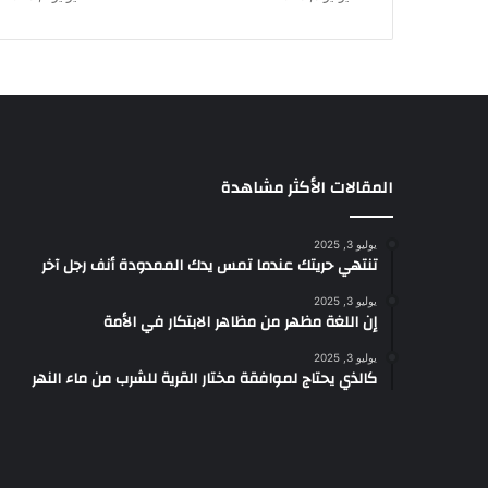
ي
ة
ا
ل
و
ك
ي
ل
المقالات الأكثر مشاهدة
ا
ل
يوليو 3, 2025
ح
تنتهي حريتك عندما تمس يدك الممدودة أنف رجل آخر
ص
ر
يوليو 3, 2025
ي
إن اللغة مظهر من مظاهر الابتكار في الأمة
ل
يوليو 3, 2025
ل
كالذي يحتاج لموافقة مختار القرية للشرب من ماء النهر
ع
ل
ا
م
ة