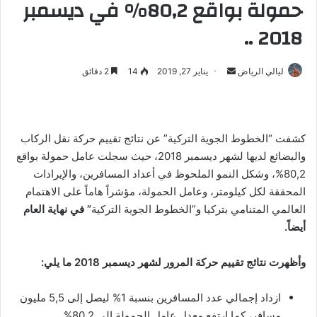
حمولة بواقع 80,2% في ديسمبر
2018 ..
ليالي الرياض
أ
يناير 27, 2019
14
2 دقائق
ر
س
ل
كشفت “الخطوط الجوية التركية” عن نتائج تقييم حركة نقل الركاب
ب
والبضائع لديها لشهر ديسمبر 2018، حيث سجلت عامل حمولة بواقع
ر
80,2%، وشكل النمو الملحوظ في أعداد المسافرين، والإيرادات
ي
د
المحققة لكل كيلومتر، وعامل الحمولة، مؤشراً هاماً على الاهتمام
ا
العالمي المتنامي بتركيا و”الخطوط الجوية التركية
” في نهاية العام
إ
أيضاً.
ل
ك
وأظهرت نتائج تقييم حركة المرور لشهر ديسمبر 2018 ما يلي:
ت
ر
ازداد إجمالي عدد المسافرين بنسبة 1% ليصل إلى 5,5 مليون
و
مسافر، كما ارتفع معدل عامل الحمولة إلى 80,2%.