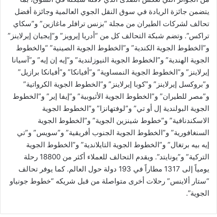
يتضمن جائزة الريادة في سوق النقل الجوي العالمية وجائزة أفضل
تحالف لشركات الطيران من مجلة “بزنس ترافلر ماغازين” و”سكاي
تراكس”. وتضم شبكة التحالف كل من “أدريا إيرويز” و”إيجيان إيرلاينز”
و”الخطوط الجوية الكندية” و”الخطوط الجوية الصينية” “والخطوط
الجوية الهندية” و”الخطوط الجوية النيوزلندية” و”إيه إن إيه” و”آسيانا
إيرلاينز” و”الخطوط الجوية النمساوية” و”أفيانكا” و”أفيانكا برازيل”
و”بروكسل إيرلاينز” و”كوبا إيرلاينز” و”الخطوط الجوية الكرواتية”
و”مصر للطيران” و”الخطوط الجوية الأثيوبية” و”إيفا إير” و”الخطوط
الجوية البولندية إل أو تي” و”لوفتهانزا” و”الخطوط الجوية
الاسكندنافية” و”خطوط شينزين الجوية” و”الخطوط الجوية
السنغافورية” و”الخطوط الجوية الجنوب أفريقية” و”سويس” و”تي
إيه بيه برتغال” و”الخطوط الجوية التايلاندية” و”الخطوط الجوية
التركية” و”يونايتد”. ويقدم التحالف للعملاء أكثر من 18800 رحلة
يومياً إلى 1317 مطاراً في 193 دولة حول العالم. كما يوفر تحالف
“ستار ألاينس” رحلات أخرى متواصلة من قبل شريكه “خطوط جونياو
الجوية”.