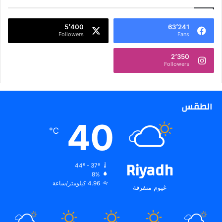
ا
ل
5٬400
63٬241
ا
Followers
Fans
و
س
2٬350
ط
Followers
.
.
الطقس
40
℃
Riyadh
44º - 37º
8%
4.96 كيلومتر/ساعة
غيوم متفرقة