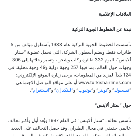
العلاقات الإعلامية
نبذة عن الخطوط الجوية التركية
تأسست الخطوط الجوية التركية عام 1933 بأسطول مؤلف من 5
طائرات فقط. ويضم أسطول الشركة، التي تحمل عضوية “ستار
ألاينس”، اليوم 332 طائرة ركاب وشحن، وتسير رحلاتها إلى 306
وجهات حول العالم، بما فيها 257 وجهة دولية و49 وجهة محلية، في
124 بلداً. لمزيد من المعلومات، يرجى زيارة الموقع الإلكتروني:
www.turkishairlines.com أو على مواقع التواصل الاجتماعي
“
فيسبوك
” و”
تويتر
” و”
يوتيوب
” و
“لينكد إن
” و”
انستغرام
“.
حول “ستار ألاينس”
تأسس تحالف “ستار ألاينس” في العام 1997 ويُعد أول وأكبر تحالف
عالمي حقيقي في مجال الطيران. وقد حصل التحالف على العديد
من الجوائز التي تعكس الصدى الذي لاقته شبكته في السوق، بما