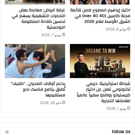
ا
س
ل
اختيار إبراهيم المطوع ضمن قائمة
غرفة الرياض: معالجة بعض
ل
م
مجلة كامبين (40 over 40) في
التحديات التشغيلية يسهم في
ا
ق
الشرق الأوسط لعام 2026
تحسين كفاءة المنظومة
م
ر
اللوجستية
يوليو 8, 2026
ة
ا
يونيو 7, 2026
ا
ل
ل
ج
أ
د
ط
ي
ف
د
ا
ل
ل
ط
ا
شراكة استراتيجية: دريمي
بدعم أوقاف الضحيان.. “كفيف”
ي
تكنولوجي تعلن عن اختيار
تُطلق برنامج مناسك لحج
ل
ر
كريستيانو رونالدو سفيراً عالمياً
مستفيديها
ر
ا
لعلامتها التجارية
ق
ن
مايو 26, 2026
م
ا
يونيو 1, 2026
ي
ل
ة
ش
.
ر
Follow Us
.
ق