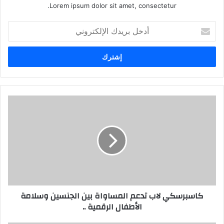
Lorem ipsum dolor sit amet, consectetur.
أ
د
خ
ل
ب
ر
ي
د
ك
ك
ا
ا
س
ل
ب
إ
ر
ل
س
ك
ك
ت
ي
ر
ل
كاسبرسكي لاب تدعم المساواة بين الجنسين وسلامة
و
ا
الأطفال الرقمية ..
ن
ب
ي
ت