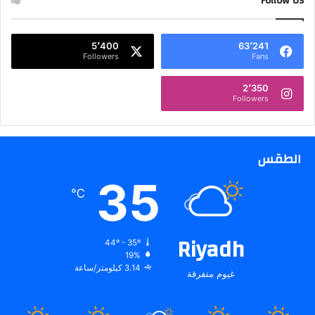
Follow Us
5٬400
63٬241
Followers
Fans
2٬350
Followers
الطقس
35
℃
Riyadh
44º - 35º
19%
3.14 كيلومتر/ساعة
غيوم متفرقة