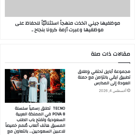
على
موظفيها
وعبرت
موظفيها جيني اتخذت منهجاً استثنائيّاً للحفاظ على
أزمة
موظفيها وعبرت أزمة كرونا بنجاح ..
كرونا
بنجاح
..
مقالات ذات صلة
مجموعة أباريل تحتفي بإطلاق
تطبيق آيڤي بالتزامن مع حملة
العودة إلى المدارس
أغسطس 4, 2026
TECNO تطلق رسمياً سلسلة
POVA 8 في المملكة العربية
السعودية وتفتح باب الطلب
المسبق هاتف ألعاب صُمم خصيصاً
للاعبين السعوديين… بالتعاون مع