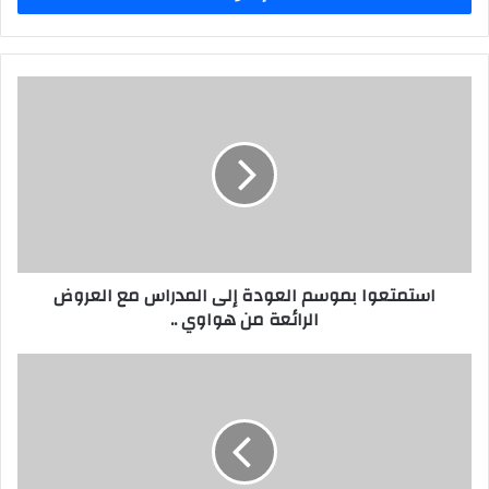
استمتعوا
بموسم
العودة
إلى
المدراس
مع
العروض
الرائعة
من
استمتعوا بموسم العودة إلى المدراس مع العروض
هواوي
الرائعة من هواوي ..
..
موظفيها
جيني
اتخذت
منهجاً
استثنائيّاً
للحفاظ