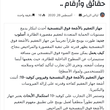
حقائق وأرقام ..
أرسل
ليالي الرياض
أغسطس 26, 2020
16
دقيقة واحدة
بريدا
إلكترونيا
جهاز التعقيم بالأشعة فوق البنفسجية
أحدث ابتكار يدمج
مستويات الحماية المتعددة لتعقيم مقصورة الطائرة.
أسلوب
جديد:
طورت بوينج طرازاً تجريبياً من جهاز التعقيم بالأشعة فوق
البنفسجية يظهر قدرته على تنقية المقصورة والمراحيض بنجاح.
كيف يعمل
يمكن مسح الضوء فوق البنفسجي من مسافة
سنتيمترات عن السطوح الداخلية للطائرة، حيث يعقمها أينما
وصلت أشعته. وتجرى الآن تجارب لتأكيد كفاءته وسلامته
(للمستخدمين ولمواد الأسطح)
جهاز التعقيم بالأشعة فوق البنفسجية وفيروس كوفيد-19:
أثبتت
أشعة جهاز التعقيم كفاءته وقدرته على إزالة الفيروسات
والبكتيريا.
وتستمر الآن التجارب على كوفيد-19
استكمال الأبحاث
يعتبر جهاز
التعقيم تطوراً منطقياً لعمل بوينج على تطبيق مفهوم التعقيم
بالأشعة فوق البنفسجية في المراحيض