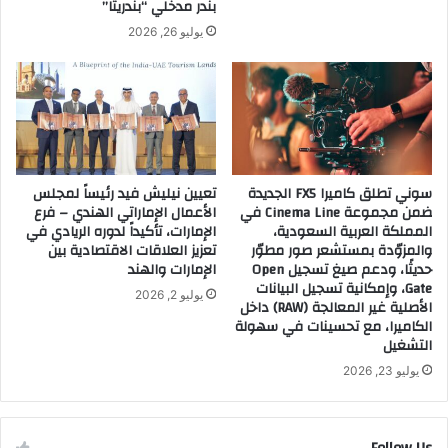
بندر مدخلي “بندريتا”
يوليو 26, 2026
سوني تطلق كاميرا FX5 الجديدة
تعيين نيليش فيد رئيساً لمجلس
ضمن مجموعة Cinema Line في
الأعمال الإماراتي الهندي – فرع
المملكة العربية السعودية،
الإمارات، تأكيداً لدوره الريادي في
والمزوّدة بمستشعر صور مطوّر
تعزيز العلاقات الاقتصادية بين
حديثًا، ودعم صيغ تسجيل Open
الإمارات والهند
Gate، وإمكانية تسجيل البيانات
يوليو 2, 2026
الأصلية غير المعالجة (RAW) داخل
الكاميرا، مع تحسينات في سهولة
التشغيل
يوليو 23, 2026