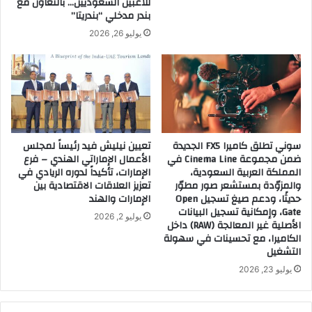
للاعبين السعوديين… بالتعاون مع
a
بندر مدخلي “بندريتا”
ر
n
ق
يوليو 26, 2026
a
"
g
ف
e
ي
m
م
e
د
n
ي
t
ن
سوني تطلق كاميرا FX5 الجديدة
تعيين نيليش فيد رئيساً لمجلس
W
ة
ضمن مجموعة Cinema Line في
الأعمال الإماراتي الهندي – فرع
r
ا
المملكة العربية السعودية،
الإمارات، تأكيداً لدوره الريادي في
i
ل
والمزوّدة بمستشعر صور مطوّر
تعزيز العلاقات الاقتصادية بين
t
د
حديثًا، ودعم صيغ تسجيل Open
الإمارات والهند
t
م
Gate، وإمكانية تسجيل البيانات
يوليو 2, 2026
e
ا
الأصلية غير المعالجة (RAW) داخل
n
م
الكاميرا، مع تحسينات في سهولة
b
ب
التشغيل
y
ا
يوليو 23, 2026
:
ل
N
ش
i
ر