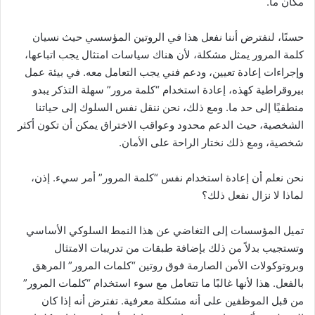
مكان ما.
حسنًا، لنفترض أننا نفعل هذا في الروتين المؤسسي حيث نسيان
كلمة المرور يمثل مشكلة، لأن هناك سياسات امتثال يجب اتباعها،
وإجراءات إعادة تعيين، ودعم فني يجب التعامل معه. في بيئة عمل
بيروقراطية كهذه، إعادة استخدام “كلمة مرور” سهلة التذكر يبدو
منطقيًا إلى حد ما. ومع ذلك، نحن ننقل نفس السلوك إلى حياتنا
الشخصية، حيث الدعم محدود وعواقب الاختراق يمكن أن تكون أكثر
شخصية، ومع ذلك نختار الراحة على الأمان.
نحن نعلم أن إعادة استخدام نفس “كلمة المرور” أمر سيء. إذن،
لماذا لا نزال نفعل ذلك؟
تميل المؤسسات إلى التغاضي عن هذا النمط السلوكي الأساسي
وتستجيب بدلاً من ذلك بإضافة طبقات من تدريبات الامتثال
وبروتوكولات الأمن الصارمة فوق روتين “كلمات المرور” المرهق
بالفعل. هذا لأنها غالبًا ما تتعامل مع سوء استخدام “كلمات المرور”
من قبل الموظفين على أنه مشكلة معرفية. تفترض أنه إذا كان