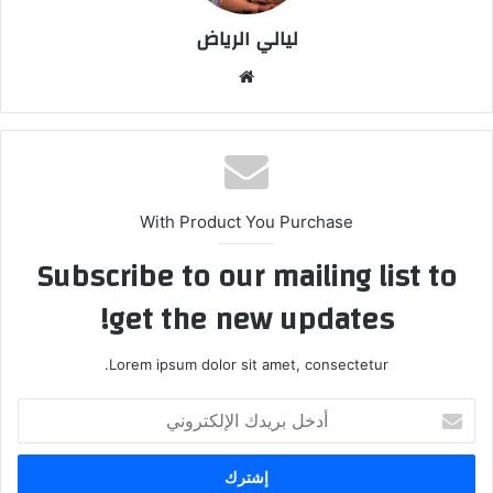
ليالي الرياض
موق
ع
الوي
ب
With Product You Purchase
Subscribe to our mailing list to
get the new updates!
Lorem ipsum dolor sit amet, consectetur.
أ
د
خ
ل