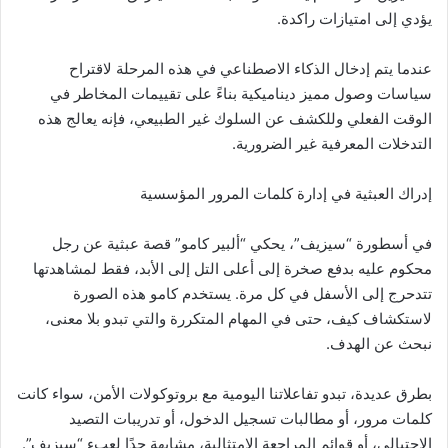
يؤدي إلى امتيازات راكدة.
عندما يتم إدخال الذكاء الاصطناعي في هذه المرحلة لاقتراح
سياسات وصول مميز ديناميكية بناءً على تقييمات المخاطر في
الوقت الفعلي وللكشف عن السلوك غير الطبيعي، فإنه يعالج هذه
التدخلات المعرفية غير الضرورية.
إدراك العبثية في إدارة كلمات المرور المؤسسية
في أسطورة “سيزيف”، يحكي “ألبير كامو” قصة عبثية عن رجل
محكوم عليه بدفع صخرة إلى أعلى التل إلى الأبد، فقط لمشاهدتها
تتدحرج إلى الأسفل في كل مرة. يستخدم كامو هذه الصورة
لاستكشاف كيف، حتى في المهام المتكررة والتي تبدو بلا معنى،
نبحث عن الهدف.
بطرق عديدة، تبدو تفاعلاتنا اليومية مع بروتوكولات الأمن، سواء كانت
كلمات مرور، أو مطالبات تسجيل الدخول، أو تدريبات التصيد
الاحتيالي، أو قوائم المراجعة الامتثالية، مشابهة جدًا لعبء “سيزيف”.