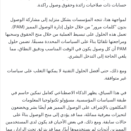
حسابات ذات صلاحيات زائدة وحقوق وصول راكدة.
لمواجهة هذا، تتجه المؤسسات بشكل متزايد إلى مشاركة الوصول
بدون “كلمات مرور” من خلال حلول إدارة الوصول المميز (PAM).
تعمل هذه الحلول على تبسيط العملية من خلال منح الحقوق وسحبها
ومراجعتها تلقائيًا بناءً على السياسات المحددة مسبقًا. تضمن حلول
PAM أن كل وصول يكون في الوقت المناسب ودقيق النطاق، مما
يلغي الحاجة إلى التدخل البشري.
ومع ذلك، حتى أفضل الحلول التقنية لا يمكنها التغلب على سياسات
غير متوافقة.
في هذا السياق، يظهر الذكاء الاصطناعي كعامل تمكين حاسم في
طبقة السياسات المؤسسية. مسؤولو تكنولوجيا المعلومات
المكلفون بالإشراف على الوصول المميز هم أيضًا بشر ويخضعون
لتحيزات معرفية مماثلة، مما قد يؤدي إلى منح الوصول بناءً على
حالات سابقة. ومع ذلك، في بعض الأحيان قد يكون لدى المستخدمين
المميزين أذونات لم يستخدموها أبدًا، مما قد ينزلق تحت الرادار، مما