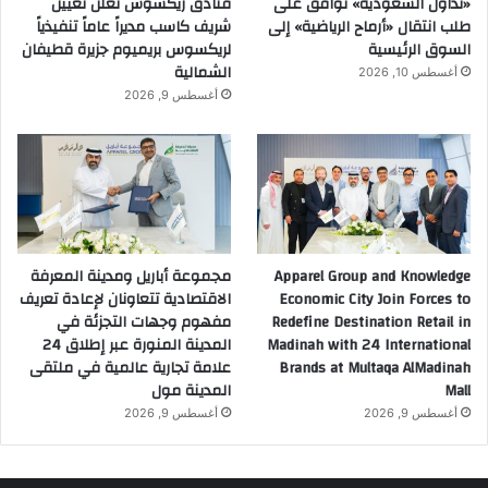
«تداول السعودية» توافق على
فنادق ريكسوس تعلن تعيين
طلب انتقال «أرماح الرياضية» إلى
شريف كاسب مديراً عاماً تنفيذياً
السوق الرئيسية
لريكسوس بريميوم جزيرة قطيفان
الشمالية
أغسطس 10, 2026
أغسطس 9, 2026
Apparel Group and Knowledge
مجموعة أباريل ومدينة المعرفة
Economic City Join Forces to
الاقتصادية تتعاونان لإعادة تعريف
Redefine Destination Retail in
مفهوم وجهات التجزئة في
Madinah with 24 International
المدينة المنورة عبر إطلاق 24
Brands at Multaqa AlMadinah
علامة تجارية عالمية في ملتقى
Mall
المدينة مول
أغسطس 9, 2026
أغسطس 9, 2026