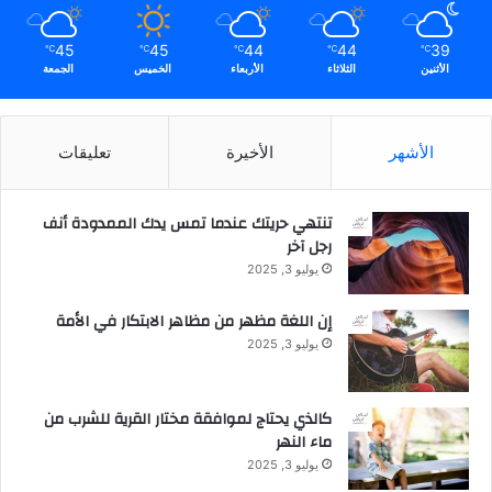
n
غ
a
7
45
45
44
44
39
l
℃
℃
℃
℃
℃
5
الأثنين
الثلاثاء
الأربعاء
الخميس
الجمعة
y
0
s
م
t
ل
a
ي
الأشهر
الأخيرة
تعليقات
t
و
M
ن
a
ر
تنتهي حريتك عندما تمس يدك الممدودة أنف
n
ي
رجل آخر
a
ا
يوليو 3, 2025
g
ل
e
إن اللغة مظهر من مظاهر الابتكار في الأمة
E
يوليو 3, 2025
n
g
i
كالذي يحتاج لموافقة مختار القرية للشرب من
n
ماء النهر
e
يوليو 3, 2025