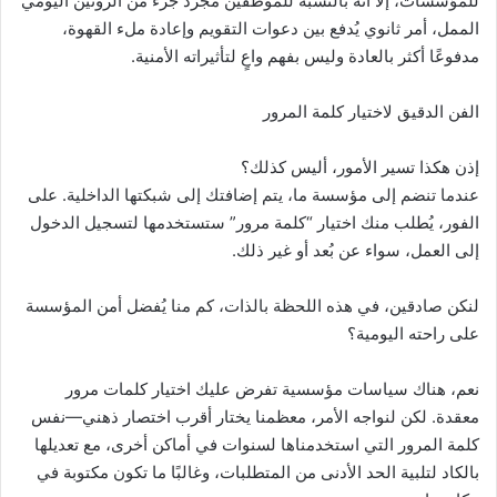
للمؤسسات، إلا أنه بالنسبة للموظفين مجرد جزء من الروتين اليومي
الممل، أمر ثانوي يُدفع بين دعوات التقويم وإعادة ملء القهوة،
مدفوعًا أكثر بالعادة وليس بفهم واعٍ لتأثيراته الأمنية.
الفن الدقيق لاختيار كلمة المرور
إذن هكذا تسير الأمور، أليس كذلك؟
عندما تنضم إلى مؤسسة ما، يتم إضافتك إلى شبكتها الداخلية. على
الفور، يُطلب منك اختيار “كلمة مرور” ستستخدمها لتسجيل الدخول
إلى العمل، سواء عن بُعد أو غير ذلك.
لنكن صادقين، في هذه اللحظة بالذات، كم منا يُفضل أمن المؤسسة
على راحته اليومية؟
نعم، هناك سياسات مؤسسية تفرض عليك اختيار كلمات مرور
معقدة. لكن لنواجه الأمر، معظمنا يختار أقرب اختصار ذهني—نفس
كلمة المرور التي استخدمناها لسنوات في أماكن أخرى، مع تعديلها
بالكاد لتلبية الحد الأدنى من المتطلبات، وغالبًا ما تكون مكتوبة في