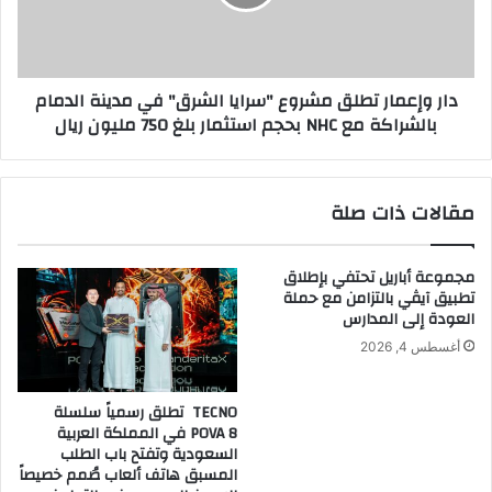
s
ع
o
م
f
ا
e
ر
دار وإعمار تطلق مشروع "سرايا الشرق" في مدينة الدمام
n
ت
بالشراكة مع NHC بحجم استثمار بلغ 750 مليون ريال
t
ط
e
ل
r
ق
p
م
مقالات ذات صلة
r
ش
i
ر
s
و
مجموعة أباريل تحتفي بإطلاق
e
ع
تطبيق آيڤي بالتزامن مع حملة
p
"
العودة إلى المدارس
a
س
أغسطس 4, 2026
s
ر
s
ا
w
ي
TECNO تطلق رسمياً سلسلة
o
ا
POVA 8 في المملكة العربية
r
ا
السعودية وتفتح باب الطلب
d
ل
المسبق هاتف ألعاب صُمم خصيصاً
m
ش