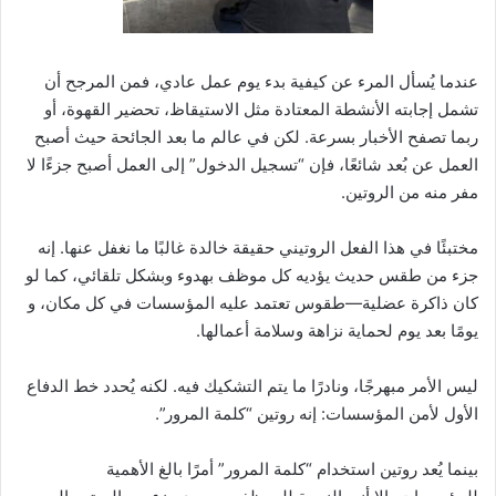
ر
و
ن
عندما يُسأل المرء عن كيفية بدء يوم عمل عادي، فمن المرجح أن
ي
تشمل إجابته الأنشطة المعتادة مثل الاستيقاظ، تحضير القهوة، أو
ا
ربما تصفح الأخبار بسرعة. لكن في عالم ما بعد الجائحة حيث أصبح
العمل عن بُعد شائعًا، فإن “تسجيل الدخول” إلى العمل أصبح جزءًا لا
مفر منه من الروتين.
مختبئًا في هذا الفعل الروتيني حقيقة خالدة غالبًا ما نغفل عنها. إنه
جزء من طقس حديث يؤديه كل موظف بهدوء وبشكل تلقائي، كما لو
كان ذاكرة عضلية—طقوس تعتمد عليه المؤسسات في كل مكان، و
يومًا بعد يوم لحماية نزاهة وسلامة أعمالها.
ليس الأمر مبهرجًا، ونادرًا ما يتم التشكيك فيه. لكنه يُحدد خط الدفاع
الأول لأمن المؤسسات: إنه روتين “كلمة المرور”.
بينما يُعد روتين استخدام “كلمة المرور” أمرًا بالغ الأهمية