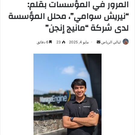
المرور في المؤسسات بقلم:
“نيريش سوامي”، محلل المؤسسة
لدى شركة “مانيج إنجن”
ليالي الرياض
أ
مايو 4, 2025
23
6 دقائق
ر
س
ل
ب
ر
ي
د
ا
إ
ل
ك
ت