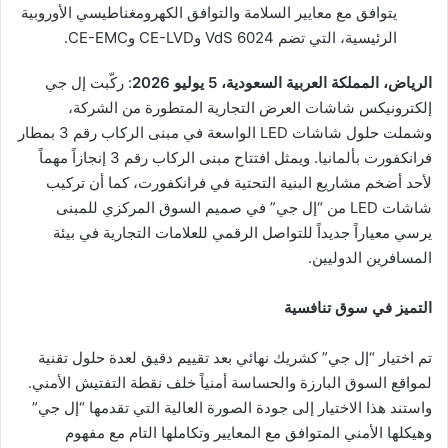
يتوافق مع معايير السلامة والتوافق الكهرومغناطيسي الأوروبية
الرئيسية، التي تضم VdS 6024 وCE-LVD وCE-EMC.
الرياض، المملكة العربية السعودية،
5
يوليو 2026
: ركّبت إل جي
إلكترونيكس شاشات العرض التجارية المتطورة من الشركة،
وشملت حلول شاشات LED الواسعة في مبنى الركاب رقم 3 بمطار
فرانكفورت بألمانيا. ويمثل افتتاح مبنى الركاب رقم 3 إنجازاً مهماً
لأحد أضخم مشاريع البنية التحتية في فرانكفورت، كما أن تركيب
شاشات LED من “إل جي” في صميم السوق المركزي للمبنى
يرسي معياراً جديداً للتواصل الرقمي للعلامات التجارية في بيئة
المسافرين الدوليين.
التميز في سوق تنافسية
تم اختيار “إل جي” كشريك نهائي بعد تقييم دقيق لعدة حلول تقنية
لمواقع السوق البارزة والحساسة أمنياً خلف نقطة التفتيش الأمني.
واستند هذا الاختيار إلى جودة الصورة العالية التي تقدمها “إل جي”
وهيكلها الأمني ​​المتوافق مع المعايير وتكاملها التام مع مفهوم