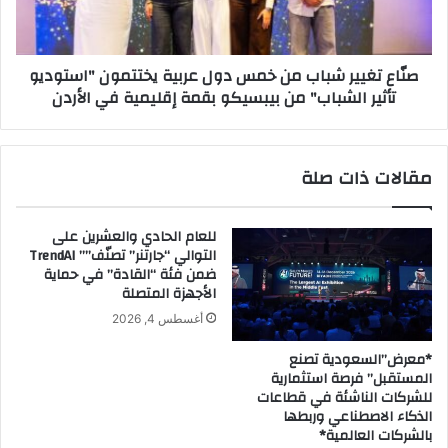
ن
ي
ت
ي
ا
ر
صنّاع تغيير شباب من خمس دول عربية يختتمون "استوديو
ج
ش
تأثير الشباب" من بيبسيكو بقمة إقليمية في الأردن
و
ب
ا
ا
ل
ب
ت
م
مقالات ذات صلة
س
ن
ل
خ
ي
م
للعام الحادي والعشرين على
م
س
التوالي “جارتنر” تصنّف”” TrendAI
ل
د
ضمن فئة “القادة” في حماية
ل
و
الأجهزة المتصلة
ر
ل
أغسطس 4, 2026
ب
ع
ع
ر
*معرض”السعودية تصنع
ا
ب
المستقبل” فرصة استثمارية
ل
ي
للشركات الناشئة في قطاعات
ث
ة
الذكاء الاصطناعي وربطها
ا
بالشركات العالمية*
ي