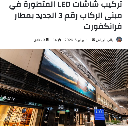
تركيب شاشات LED المتطورة في
مبنى الركاب رقم 3 الجديد بمطار
فرانكفورت
ليالي الرياض
أ
يوليو 5, 2026
14
3 دقائق
ر
س
ل
ب
ر
ي
د
ا
إ
ل
ك
ت