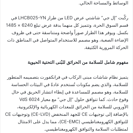
الوسائط والمساحة الحالي.
ركّبت “إل جي” شاشتي عرض LED من طراز LHCB025-YN في
قسم السوق الحرة، وتتميز كل منهما بدقة عرض تبلغ 6240 × 1485
بكسل. ويوفر هذا الطراز صوراً واضحة ومتناسقة حتى في ظروف
الإضاءة الصعبة، وهو مصمم للاستخدام المتواصل في المناطق ذات
الحركة المرورية الكثيفة.
مفهوم شامل للسلامة من الحرائق للبُنى التحتية الحيوية
يتميز نظام شاشات مبنى الركاب في فرانكفورت بتصميمه المتطور
للسلامة، والذي يضم مكونات تُستخدم عادةً في البيئات الحساسة
للسلامة، وهو مصمم للمساعدة في إبطاء انتشار الحريق في حال
وقوع حادث. كما تتوافق حلول “إل جي” مع معيار VdS 6024
الأوروبي للسلامة من الحرائق للمعدات الكهربائية والإلكترونية،
بالإضافة إلى توجيهات CE للجهد المنخفض (CE-LVD) وتوجيهات CE
للتوافق الكهرومغناطيسي (CE-EMC)، مما يدل على الامتثال
لمتطلبات السلامة والتوافق الكهرومغناطيسي.