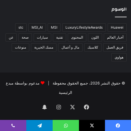
الوسوم
stc
MSI_AI
MSI
LuxuryLifestyleAwards
Huawei
أخبار العالم
اللون
المحتوى
تقنية
سيارات
صحة
عن
فريق العمل
كلاسيك
مال و أعمال
مسك الخيرية
منوعات
هواوي
© حقوق النشر 2026، جميع الحقوق محفوظة |
مدعوم بواسطة
مبدع
الرئيسية
فيسبوك
‫X
انستقرام
سناب
تشات