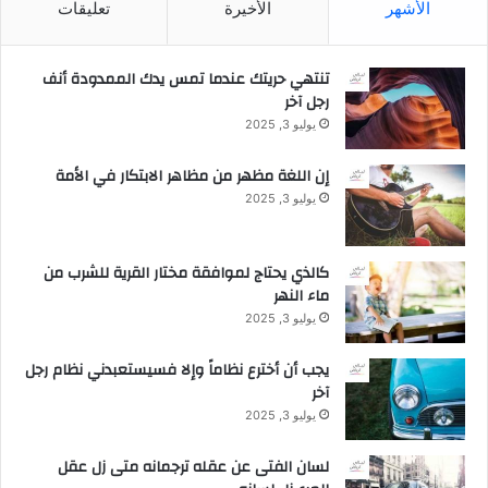
الأشهر
الأخيرة
تعليقات
م
ي
ة
تنتهي حريتك عندما تمس يدك الممدودة أنف
ف
رجل آخر
ي
يوليو 3, 2025
ا
ل
إن اللغة مظهر من مظاهر الابتكار في الأمة
أ
ر
يوليو 3, 2025
د
ن
كالذي يحتاج لموافقة مختار القرية للشرب من
ماء النهر
يوليو 3, 2025
يجب أن أخترع نظاماً وإلا فسيستعبدني نظام رجل
آخر
يوليو 3, 2025
لسان الفتى عن عقله ترجمانه متى زل عقل