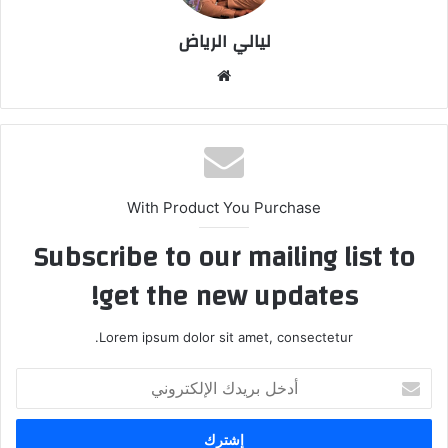
ليالي الرياض
موق
ع
الوي
ب
With Product You Purchase
Subscribe to our mailing list to
get the new updates!
Lorem ipsum dolor sit amet, consectetur.
أ
د
خ
ل