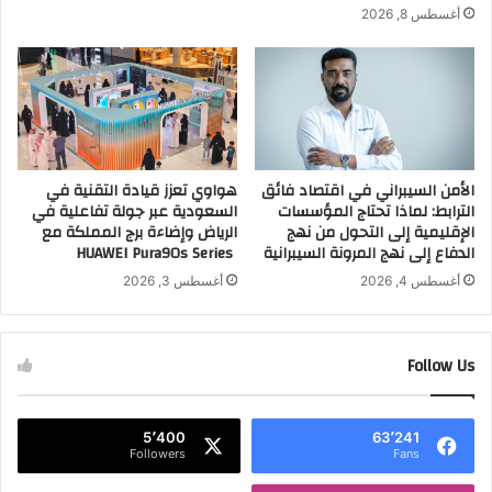
ن
خ
أغسطس 8, 2026
ي
ت
و
ت
ت
م
ج
و
ر
ن
ي
"
ت
ا
الأمن السيبراني في اقتصاد فائق
هواوي تعزز قيادة التقنية في
غ
س
الترابط: لماذا تحتاج المؤسسات
السعودية عبر جولة تفاعلية في
ي
ت
الإقليمية إلى التحول من نهج
الرياض وإضاءة برج المملكة مع
ي
و
الدفاع إلى نهج المرونة السيبرانية
HUAWEI Pura90s Series
ر
د
ا
ي
أغسطس 4, 2026
أغسطس 3, 2026
ت
و
ق
ت
ي
أ
Follow Us
ا
ث
د
ي
ي
ر
5٬400
63٬241
ة
ا
Followers
Fans
ل
ل
ت
ش