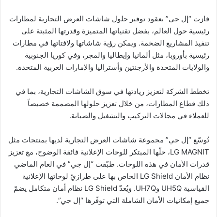
فازت “إل جي” بعقود توفير حلول شاشات العرض التجارية لمطارات
رئيسية حول العالم، بفضل تقنياتها المتميزة وقدرتها المثبتة على
تنفيذ المشاريع الضخمة. ويمكن رؤية شاشاتها ولافتاتها في مطارات
رئيسية بأوروبا، مثل ألمانيا وإيطاليا والمجر، وفي كوريا الجنوبية
والولايات المتحدة والأرجنتين وأستراليا والإمارات العربية المتحدة.
تخطط الشركة لتعزيز ريادتها في سوق الشاشات التجارية، بما في
ذلك قطاع المطارات، من خلال تعزيز حلولها المصممة خصيصاً
للعملاء في مجالات التركيب والتشغيل والصيانة.
تُوسّع “إل جي” مجموعة شاشات العرض التجارية لديها بمنتجات مثل
LG MAGNIT، حلّها المبتكر للوحات الإعلانية فائقة الوضوح، مع تعزيز
قدرات الأمان في هذه اللوحات. طبّقت “إل جي” في العام الماضي
نظام الأمان LG Shield الخاص بها على طرازيّ لوحاتها الإعلانية
القياسية UH5Q وUH7Q. ويُعدّ LG Shield نظام أمان متكامل يضمّ
جميع إمكانيات الأمان الشاملة التي توفّرها “إل جي”.