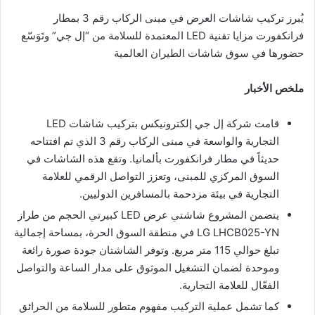
ر
يُبرز تركيب شاشات العرض في مبنى الركاب رقم 3 بمطار
و
فرانكفورت مزايا تقنية LED المعتمدة للسلامة من “إل جي” وتَوَسّع
ن
حضورها في سوق شاشات الطيران العالمية
ي
ا
ملخص الأخبار
قامت شركة إل جي إلكترونيكس بتركيب شاشات LED
التجارية والواسعة في مبنى الركاب رقم 3 الذي تم افتتاحه
حديثاً في مطار فرانكفورت بألمانيا. وتقع هذه الشاشات في
السوق المركزي للمبنى، وتعزز التواصل الرقمي للعلامة
التجارية في بيئة مزدحمة بالمسافرين الدوليين.
يتضمن المشروع شاشتي عرض LED كبيرتي الحجم من طراز
LG LHCB025-YN في منطقة السوق الحرة، بمساحة إجمالية
تبلغ حوالي 115 متر مربع. وتوفر الشاشتان جودة صورة رائعة
وموحدة لضمان التشغيل الموثوق على مدار الساعة والتواصل
الفعّال للعلامة التجارية.
كما تشمل عملية التركيب مفهوم متطور للسلامة من الحرائق